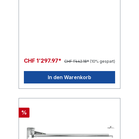
CHF 1’297.97*
CHF 1’442.18*
(10% gespart)
In den Warenkorb
%