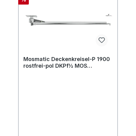
Mosmatic Deckenkreisel-P 1900
rostfrei-pol DKPf½ MOS
in:G1/2"F out:R1/2"M