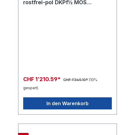
rostfrei-pol DKPf½ MOS
in:G1/2"F out:R1/2"M
CHF 1’210.59*
CHF 1’345.10*
(10%
gespart)
In den Warenkorb