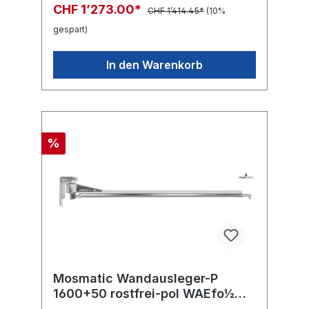
CHF 1’273.00*
CHF 1’414.45*
(10%
gespart)
In den Warenkorb
%
Mosmatic Wandausleger-P
1600+50 rostfrei-pol WAEfo½
in:G1/2"F(oben) out:R1/2"M