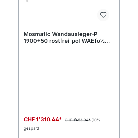
Mosmatic Wandausleger-P
1900+50 rostfrei-pol WAEfo½
in:G1/2"F(oben) out:R1/2"M
CHF 1’310.44*
CHF 1’456.04*
(10%
gespart)