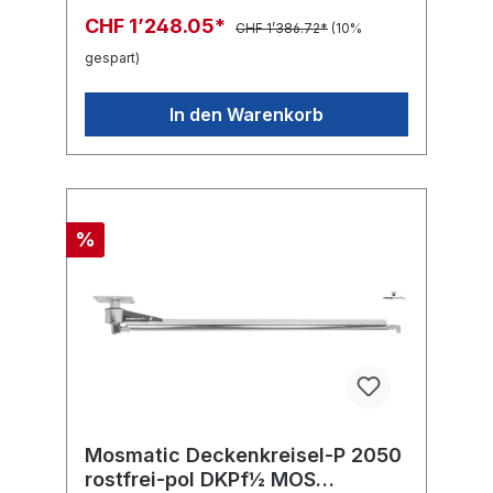
CHF 1’248.05*
CHF 1’386.72*
(10%
gespart)
In den Warenkorb
%
Mosmatic Deckenkreisel-P 2050
rostfrei-pol DKPf½ MOS