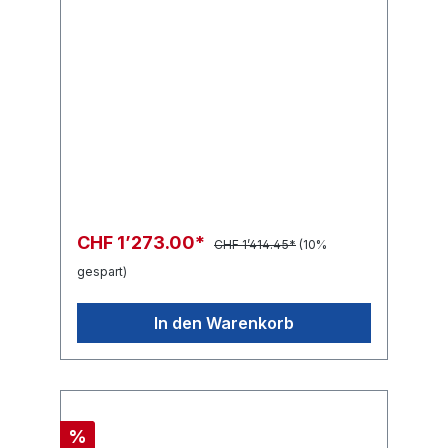
in:G1/2"F out:R1/2"M
CHF 1’273.00*
CHF 1’414.45*
(10%
gespart)
In den Warenkorb
%