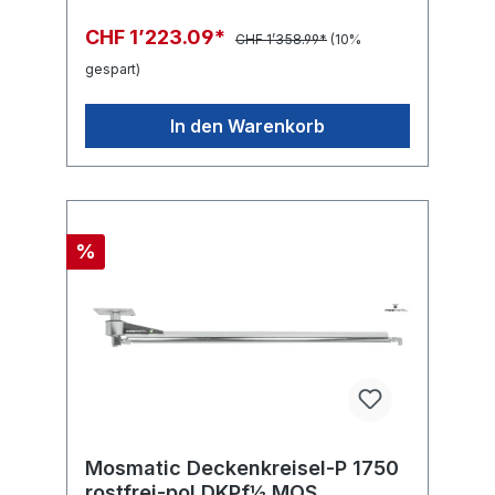
CHF 1’223.09*
CHF 1’358.99*
(10%
gespart)
In den Warenkorb
%
Mosmatic Deckenkreisel-P 1750
rostfrei-pol DKPf½ MOS