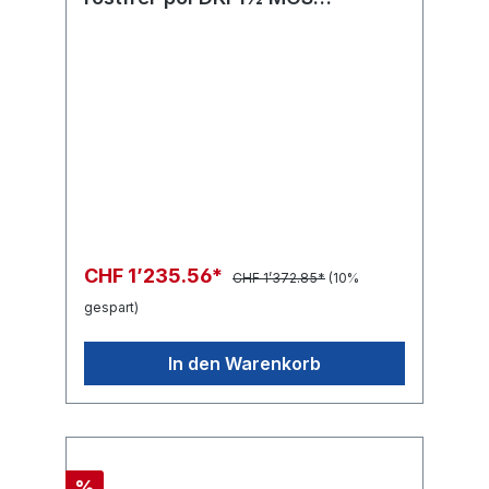
in:G1/2"F out:R1/2"M
CHF 1’235.56*
CHF 1’372.85*
(10%
gespart)
In den Warenkorb
%