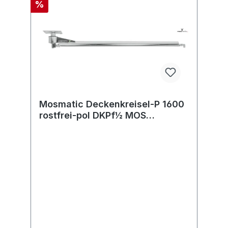
%
Mosmatic Deckenkreisel-P 1600
rostfrei-pol DKPf½ MOS
in:G1/2"F out:R1/2"M