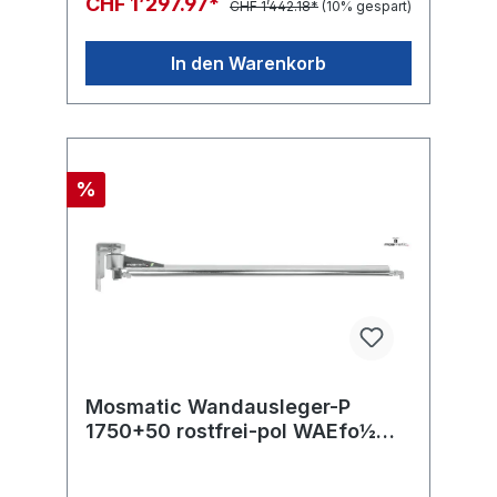
CHF 1’297.97*
CHF 1’442.18*
(10% gespart)
In den Warenkorb
%
Mosmatic Wandausleger-P
1750+50 rostfrei-pol WAEfo½
in:G1/2"F(oben) out:R1/2"M