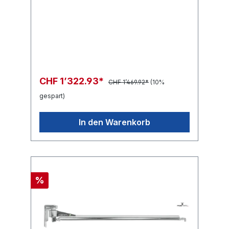
CHF 1’322.93*
CHF 1’469.92*
(10%
gespart)
In den Warenkorb
%