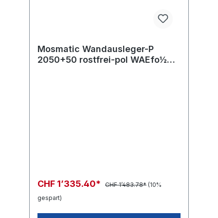
Mosmatic Wandausleger-P
2050+50 rostfrei-pol WAEfo½
in:G1/2"F(oben) out:R1/2"M
CHF 1’335.40*
CHF 1’483.78*
(10%
gespart)