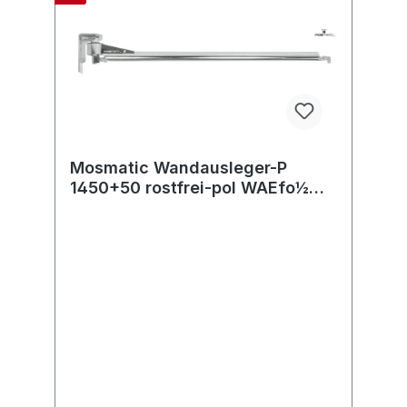
Mosmatic Wandausleger-P
1450+50 rostfrei-pol WAEfo½
in:G1/2"F(oben) out:R1/2"M