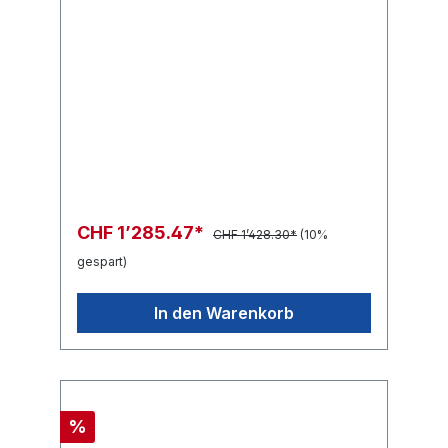
CHF 1’285.47*
CHF 1’428.30*
(10%
gespart)
In den Warenkorb
%