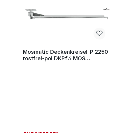
Mosmatic Deckenkreisel-P 2250
rostfrei-pol DKPf½ MOS
in:G1/2"F out:R1/2"M