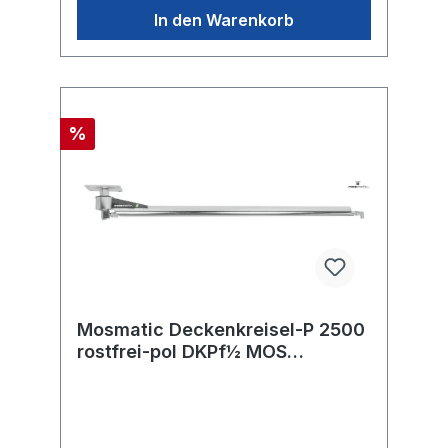
In den Warenkorb
%
Mosmatic Deckenkreisel-P 2500
rostfrei-pol DKPf½ MOS
in:G1/2"F out:R1/2"M