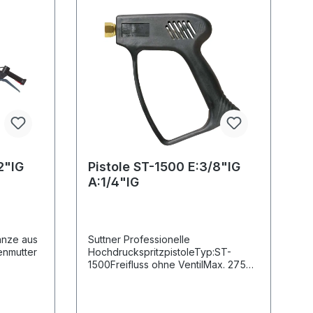
2"IG
Pistole ST-1500 E:3/8"IG
A:1/4"IG
anze aus
Suttner Professionelle
enmutter
HochdruckspritzpistoleTyp:ST-
1500Freifluss ohne VentilMax. 275
hlkugel
bar / 45 l/min / 150°CEingang: 3/8"
30 l/min.
IGAusgang: 1/4" IG
tungern