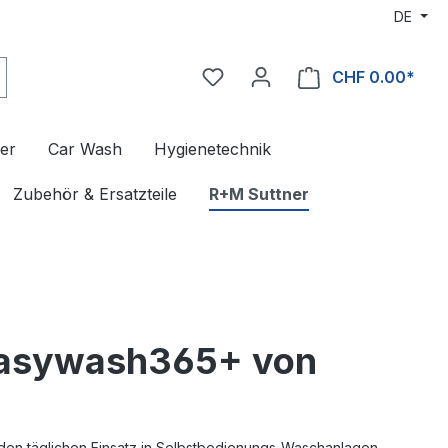
DE
CHF 0.00*
er
Car Wash
Hygienetechnik
Zubehör & Ersatzteile
R+M Suttner
 easywash365+ von
 den täglichen Einsatz in Selbstbedienungs-Waschanlagen