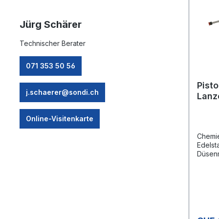
Jürg Schärer
Technischer Berater
071 353 50 56
Pisto
j.schaerer@sondi.ch
Lanz
Düse
Online-Visitenkarte
Chemie
Edelst
Düsenm
chemie
V4A / A
50°CEi
Viton