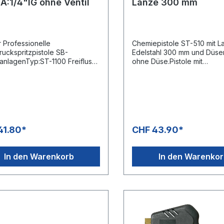
A:1/4"IG ohne Ventil
Lanze 300 mm
r Professionelle
Chemiepistole ST-510 mit L
uckspritzpistole SB-
Edelstahl 300 mm und Düse
nlagenTyp:ST-1100 Freifluss,
ohne Düse.Pistole mit
ntilMax. 210 bar / 25 l/min /
chemiebeständiger Edelsta
ingang: 3/8" IG
V4A / AISI 316.Max. 25 bar / 
rAusgang: 1/4" IG
/ 50°CEingang: 1/2" IGDich
aus Viton
41.80*
CHF 43.90*
In den Warenkorb
In den Warenko