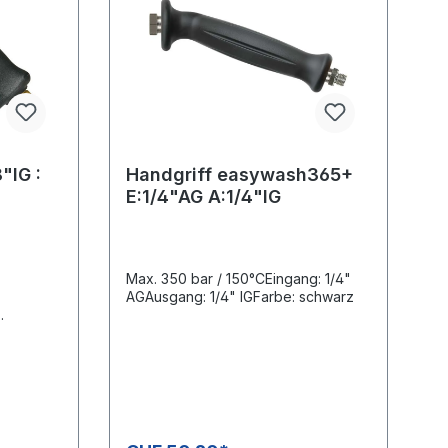
"IG :
Handgriff easywash365+
E:1/4"AG A:1/4"IG
Max. 350 bar / 150°CEingang: 1/4"
AGAusgang: 1/4" IGFarbe: schwarz
k)Max.
ngang: