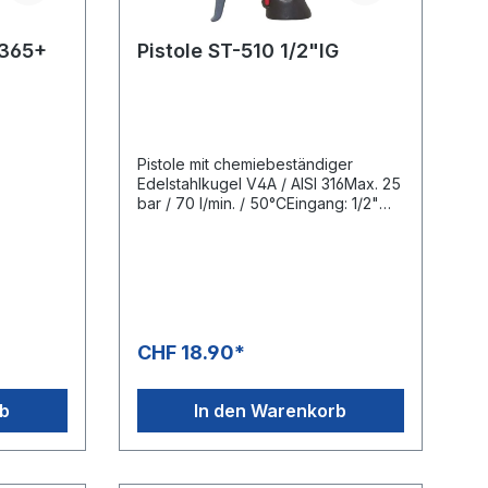
h365+
Pistole ST-510 1/2"IG
Pistole mit chemiebeständiger
Edelstahlkugel V4A / AISI 316Max. 25
bar / 70 l/min. / 50°CEingang: 1/2"
IGAusgang: 1/2" IGDichtungen aus
Viton
CHF 18.90*
rb
In den Warenkorb