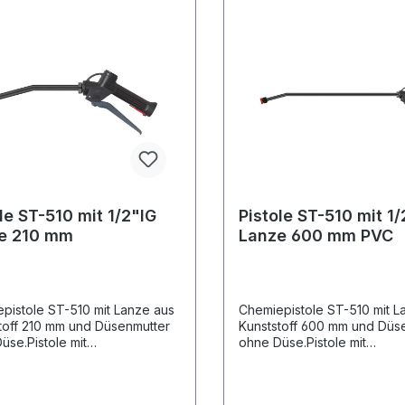
le ST-510 mit 1/2"IG
Pistole ST-510 mit 1/
e 210 mm
Lanze 600 mm PVC
pistole ST-510 mit Lanze aus
Chemiepistole ST-510 mit L
toff 210 mm und Düsenmutter
Kunststoff 600 mm und Düs
üse.Pistole mit
ohne Düse.Pistole mit
beständiger Edelstahlkugel
chemiebeständiger Edelsta
ISI 316.Max. 25 bar / 30 l/min.
V4A / AISI 316.Max. 25 bar / 
Eingang: 1/2" IGDichtungern
/ 50°CEingang: 1/2" IGDich