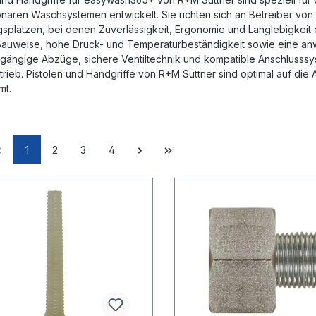
ionären Waschsystemen entwickelt. Sie richten sich an Betreiber 
gsplätzen, bei denen Zuverlässigkeit, Ergonomie und Langlebigkei
Bauweise, hohe Druck- und Temperaturbeständigkeit sowie eine a
tgängige Abzüge, sichere Ventiltechnik und kompatible Anschlusssy
rieb. Pistolen und Handgriffe von R+M Suttner sind optimal auf 
mt.
1
2
3
4