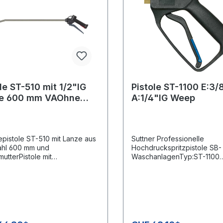
le ST-510 mit 1/2"IG
Pistole ST-1100 E:3/8
e 600 mm VAOhne
A:1/4"IG Weep
pistole ST-510 mit Lanze aus
Suttner Professionelle
ahl 600 mm und
Hochdruckspritzpistole SB-
utterPistole mit
WaschanlagenTyp:ST-1100
beständiger Edelstahlkugel
Weepausführung (Dauerlec
ISI 316Max. 25 bar / 30 l/min. /
210 bar / 25 l/min / 150°CEi
ngang: 1/2" IGDichtungen aus
3/8" IGAusgang: 1/4" IG