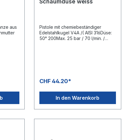
Schaumdüse weiss
anze aus
Pistole mit chemiebeständiger
nmutter
Edelstahlkugel V4A /( AISI 316Düse:
50° 200Max. 25 bar / 70 l/min. /
hlkugel
50°CEingang: 1/2" IGDichtungern aus
30 l/min.
Viton
tungern
CHF 44.20*
rb
In den Warenkorb