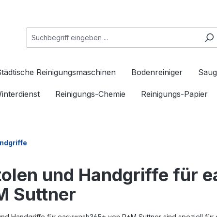
Städtische Reinigungsmaschinen
Bodenreiniger
Saug
interdienst
Reinigungs-Chemie
Reinigungs-Papier
ndgriffe
tolen und Handgriffe für
 Suttner
und Handgriffe für easywash365+ von R+M Suttner sind speziell für