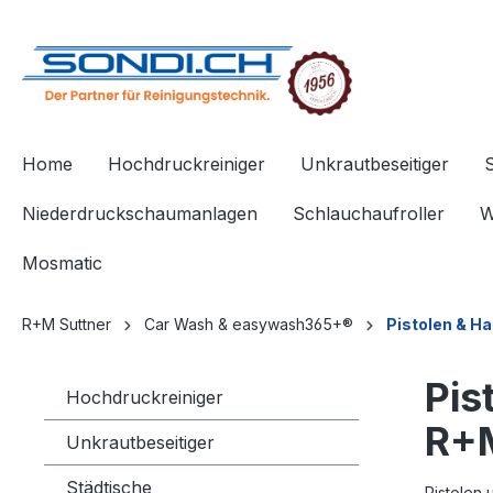
springen
Zur Hauptnavigation springen
Home
Hochdruckreiniger
Unkrautbeseitiger
Niederdruckschaumanlagen
Schlauchaufroller
W
Mosmatic
R+M Suttner
Car Wash & easywash365+®
Pistolen & Ha
Pis
Hochdruckreiniger
R+M
Unkrautbeseitiger
Städtische
Pistolen 