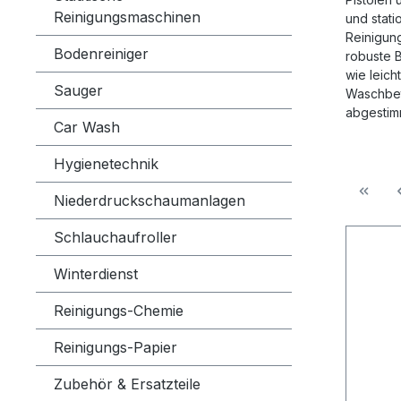
Reinigungsmaschinen
und stat
Reinigun
Bodenreiniger
robuste 
wie leich
Sauger
Waschbet
abgestim
Car Wash
Hygienetechnik
Niederdruckschaumanlagen
Schlauchaufroller
Winterdienst
Reinigungs-Chemie
Reinigungs-Papier
Zubehör & Ersatzteile