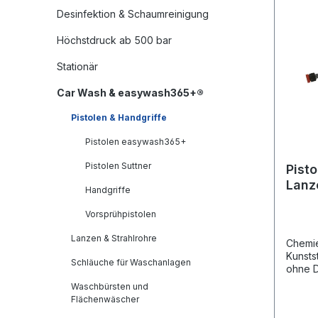
Desinfektion & Schaumreinigung
Höchstdruck ab 500 bar
Stationär
Car Wash & easywash365+®
Pistolen & Handgriffe
Pistolen easywash365+
Pistolen Suttner
Pisto
Lanz
Handgriffe
Vorsprühpistolen
Lanzen & Strahlrohre
Chemie
Kunsts
Schläuche für Waschanlagen
ohne D
chemie
Waschbürsten und
V4A / A
Flächenwäscher
/ 50°C