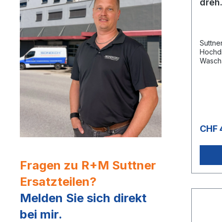
dreh.
Suttne
Hochdr
Wascha
ohne Ve
150°CE
drehba
CHF 
Fragen zu R+M Suttner
Ersatzteilen?
Melden Sie sich direkt
bei mir.