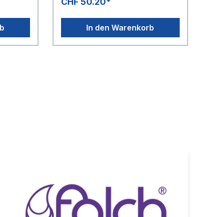
CHF 50.20*
rb
In den Warenkorb