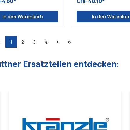
44.80*
CHF 48.10*
In den Warenkorb
In den Warenko
1
2
3
4
ttner Ersatzteilen entdecken: