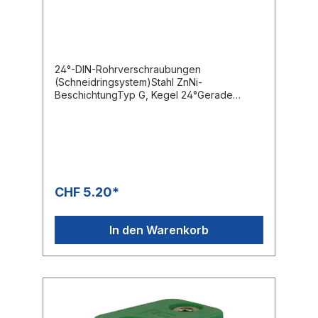
24°-DIN-Rohrverschraubungen
(Schneidringsystem)Stahl ZnNi-
BeschichtungTyp G, Kegel 24°Gerade
VerschraubungDie optimierte Zink-Nickel
Beschichtung übertrifft
Korrosionsschutzwerte von > 1.200 Stunden
gegenüber Weissrost. Getestet wird gem.
DIN EN ISO 9227
CHF 5.20*
In den Warenkorb