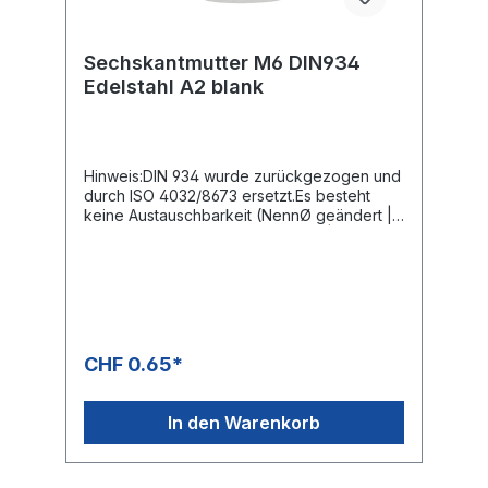
Sechskantmutter M6 DIN934
Edelstahl A2 blank
Hinweis:DIN 934 wurde zurückgezogen und
durch ISO 4032/8673 ersetzt.Es besteht
keine Austauschbarkeit (NennØ geändert |
Mutternhöhen teilweise geändert |
Schlüsselweiten bei M10, M12, M14, M22
geändert | ISO 4032 für Regelgewinde | ISO
8673 für Feingewinde).
CHF 0.65*
In den Warenkorb