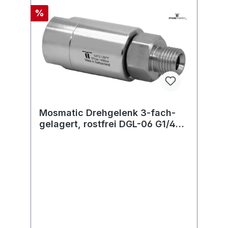
%
Mosmatic Drehgelenk 3-fach-
gelagert, rostfrei DGL-06 G1/4"F
G1/4"M