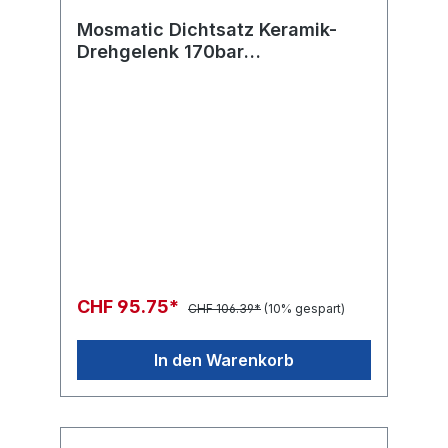
Mosmatic Dichtsatz Keramik-
Drehgelenk 170bar
DXL/DXG/DXF/DXT NW09
CHF 95.75*
CHF 106.39*
(10% gespart)
In den Warenkorb