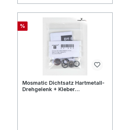
%
Mosmatic Dichtsatz Hartmetall-
Drehgelenk + Kleber
DYL/DYG/DYF/DYCI/DYT/ NW06