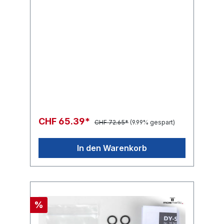
2xRadial- 2xAxial-Kugellager
2xO-Ring
CHF 65.39*
CHF 72.65*
(9.99% gespart)
In den Warenkorb
%