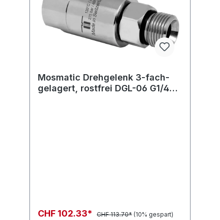
Mosmatic Drehgelenk 3-fach-
gelagert, rostfrei DGL-06 G1/4"F
G3/8"M
CHF 102.33*
CHF 113.70*
(10% gespart)