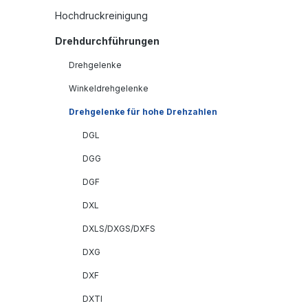
Hochdruckreinigung
Drehdurchführungen
Drehgelenke
Winkeldrehgelenke
Drehgelenke für hohe Drehzahlen
DGL
DGG
DGF
DXL
DXLS/DXGS/DXFS
DXG
DXF
DXTI