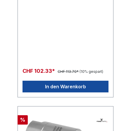
G1/4"F
CHF 102.33*
CHF 113.70*
(10% gespart)
In den Warenkorb
%