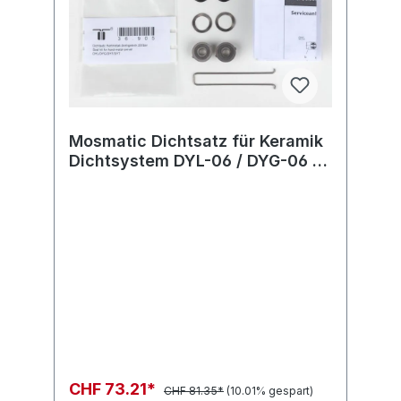
Mosmatic Dichtsatz für Keramik
Dichtsystem DYL-06 / DYG-06 /
DYF-06 DYW-06 / DYC-06 / DYT-
06 275bar
CHF 73.21*
CHF 81.35*
(10.01% gespart)