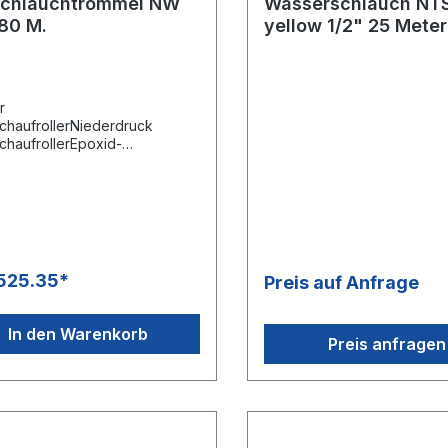
chlauchtrommel NW
Wasserschlauch NT
 80 M.
yellow 1/2" 25 Meter
r
chaufrollerNiederdruck
chaufrollerEpoxid-
beschichtete Trommel und
nZwei Messing
lkupplungenGrosse Lufträder
nfaches RangierenFür 80 m.
ch Ø 3/4, oder 60 m. Schlauch
525.35*
Preis auf Anfrage
In den Warenkorb
Preis anfragen