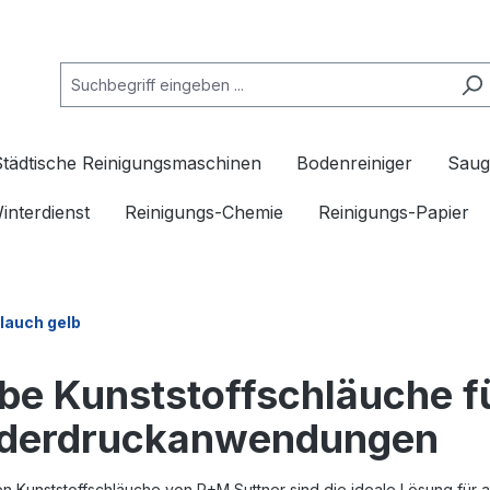
Städtische Reinigungsmaschinen
Bodenreiniger
Saug
interdienst
Reinigungs-Chemie
Reinigungs-Papier
lauch gelb
be Kunststoffschläuche f
ederdruckanwendungen
en Kunststoffschläuche von R+M Suttner sind die ideale Lösung für