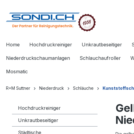
springen
Zur Hauptnavigation springen
Home
Hochdruckreiniger
Unkrautbeseitiger
Niederdruckschaumanlagen
Schlauchaufroller
W
Mosmatic
R+M Suttner
Niederdruck
Schläuche
Kunststoffsch
Gel
Hochdruckreiniger
Ni
Unkrautbeseitiger
Städtische
Die gelb