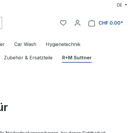
DE
CHF 0.00*
er
Car Wash
Hygienetechnik
Zubehör & Ersatzteile
R+M Suttner
ür
 alle Niederdruckanwendungen, bei denen Sichtbarkeit,