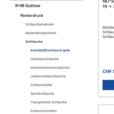
ND-S
R+M Suttner
19 =
Niederdruck
Schlaucharmaturen
Mobile
Schlau
Niederdruckpistolen
Schlau
pulver
Schläuche
Rahme
Schnel
Kunststoffschlauch gelb
für ei
Gewebeschläuche
Schlau
Ø 1
Industriewasserschläuche
CHF 
Lebensmittelschläuche
Schlauchhalter
Spiralschläuche
Transparente Schläuche
Schlauchschellen