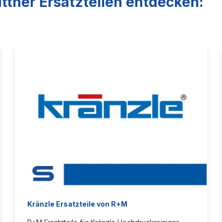
ttner Ersatzteilen entdecken:
Kränzle Ersatzteile von R+M