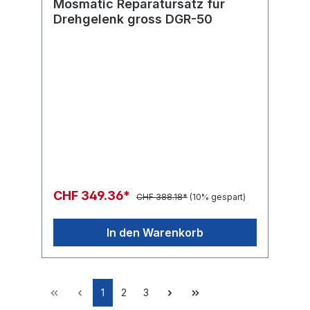
Mosmatic Reparatursatz für
Drehgelenk gross DGR-50
CHF 349.36*
CHF 388.18*
(10% gespart)
In den Warenkorb
1
2
3