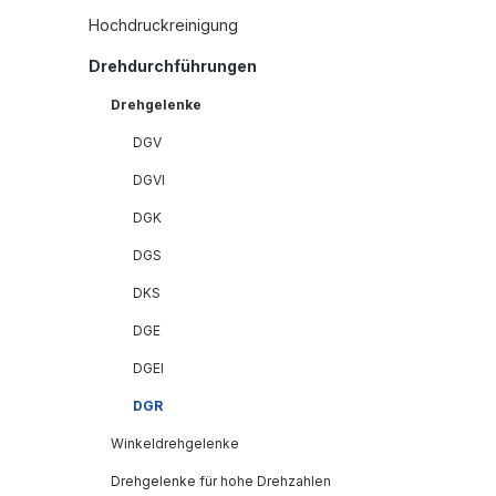
Hochdruckreinigung
Drehdurchführungen
Drehgelenke
DGV
DGVI
DGK
DGS
DKS
DGE
DGEI
DGR
Winkeldrehgelenke
Drehgelenke für hohe Drehzahlen