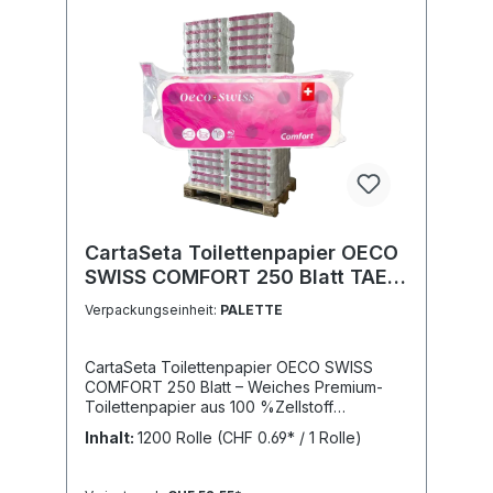
CartaSeta Toilettenpapier OECO
SWISS COMFORT 250 Blatt TAE
1583456
Verpackungseinheit:
PALETTE
CartaSeta Toilettenpapier OECO SWISS
COMFORT 250 Blatt – Weiches Premium-
Toilettenpapier aus 100 %Zellstoff
Entdecken Sie das CartaSeta
Inhalt:
1200 Rolle
(CHF 0.69* / 1 Rolle)
Toilettenpapier OECO SWISS COMFORT
250 Blatt auf SONDI.CH – die ideale Wahl für
Unternehmen, öffentliche Einrichtungen,