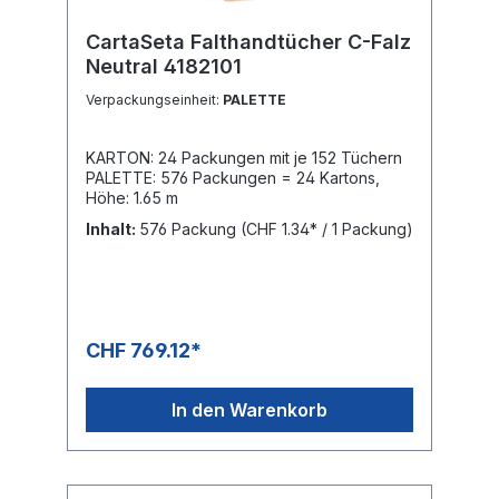
SWISS CLASSIC Toilettenpapier bietet eine
nachhaltige und wirtschaftliche
CartaSeta Falthandtücher C-Falz
Hygienelösung. Bestellen Sie das
Neutral 4182101
hochwertige Toilettenpapier aus
Recyclingpapier bequem online bei
Verpackungseinheit:
PALETTE
sondi.ch und profitieren Sie von Schweizer
Qualität sowie einer schnellen und
zuverlässigen Lieferung.BAG: 6 × 10 Rollen
KARTON: 24 Packungen mit je 152 Tüchern
= 60 Rollen in Folie mit je 250 Blatt PALETTE:
PALETTE: 576 Packungen = 24 Kartons,
1'200 Rollen = 20 Bags, Höhe 2.05 m
Höhe: 1.65 m
Inhalt:
576 Packung
(CHF 1.34* / 1 Packung)
CHF 769.12*
In den Warenkorb