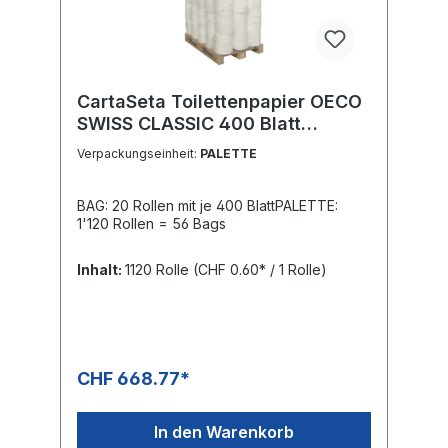
professioneller Waschräume gerecht
wird.BAG: 8 × 8 Rollen in Folie mit je 250
BlattPALETTE: 1'728 Rollen = 27 Bags
CartaSeta Toilettenpapier OECO
SWISS CLASSIC 400 Blatt
1182209
Verpackungseinheit:
PALETTE
BAG: 20 Rollen mit je 400 BlattPALETTE:
1'120 Rollen = 56 Bags
Inhalt:
1120 Rolle
(CHF 0.60* / 1 Rolle)
CHF 668.77*
In den Warenkorb