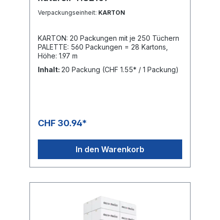
BAG: 6 × 10 Rollen = 60 Rollen in Folie mit je
Verpackungseinheit:
KARTON
250 Blatt PALETTE: 1'200 Rollen = 20 Bags
KARTON: 20 Packungen mit je 250 Tüchern
PALETTE: 560 Packungen = 28 Kartons,
Höhe: 1.97 m
Inhalt:
20 Packung
(CHF 1.55* / 1 Packung)
CHF 30.94*
In den Warenkorb