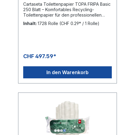
Cartaseta Toilettenpapier TOPA FRIPA Basic
250 Blatt – Komfortables Recycling-
Toilettenpapier für den professionellen
EinsatzDas Cartaseta Toilettenpapier TOPA
Inhalt:
1728 Rolle
(CHF 0.29* / 1 Rolle)
FRIPA Basic mit 250 Blatt pro Rolle bietet die
ideale Kombination aus Komfort,
Wirtschaftlichkeit und Nachhaltigkeit. Das
hochwertige 2-lagige Recycling-
Toilettenpapier besteht aus 100 %
Recyclingpapier und überzeugt durch seine
CHF 497.59*
angenehme Weichheit, hohe Reissfestigkeit
sowie zuverlässige Saugfähigkeit. Dank der
250 Blatt pro Rolle eignet sich das WC-
In den Warenkorb
Papier optimal für den täglichen Einsatz in
Unternehmen, Büros, öffentlichen
Einrichtungen, Schulen, Hotels, Gastronomie
sowie im Gesundheitswesen. Die
umweltfreundliche Herstellung aus Altpapier
und die Zertifizierung nach RAL-UZ 5
(Blauer Engel) stehen für nachhaltige
Qualität und einen verantwortungsvollen
Umgang mit Ressourcen. Mit dem TOPA
FRIPA Basic Toilettenpapier entscheiden Sie
sich für eine wirtschaftliche und hygienische
Lösung, die den hohen Anforderungen