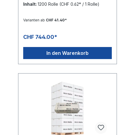
CartaSeta Toilettenpapier OECO SWISS
Inhalt:
1200 Rolle
(CHF 0.62* / 1 Rolle)
CLASSIC 250 Blatt ist die ideale Wahl für
Unternehmen, öffentliche Einrichtungen,
Gastronomie, Hotellerie, Gesundheitswesen
Varianten ab
CHF 41.40*
und anspruchsvolle Privathaushalte, die
Wert auf Komfort, Nachhaltigkeit und
Wirtschaftlichkeit legen. Das 3-lagige
CHF 744.00*
Toilettenpapier aus 100 % Recyclingfasern
überzeugt durch seine angenehme
Weichheit, hohe Reissfestigkeit und
In den Warenkorb
ausgezeichnete Saugkraft. Mit 250 Blatt pro
Rolle bietet es eine hohe Ergiebigkeit und
eignet sich hervorragend für stark
frequentierte Sanitäranlagen. Das
umweltfreundliche Recycling-
Toilettenpapier von CartaSeta wird in der
Schweiz hergestellt und verbindet
zuverlässige Hygiene mit einem
verantwortungsvollen Umgang mit
Ressourcen. Dank der Blattgrösse von 9,5 ×
11,5 cm und der hochwertigen Prägung
sorgt es für hohen Benutzerkomfort im
täglichen Einsatz. Ob für Büros, Schulen,
Industrie, Pflegeeinrichtungen oder den
privaten Haushalt – das CartaSeta OECO