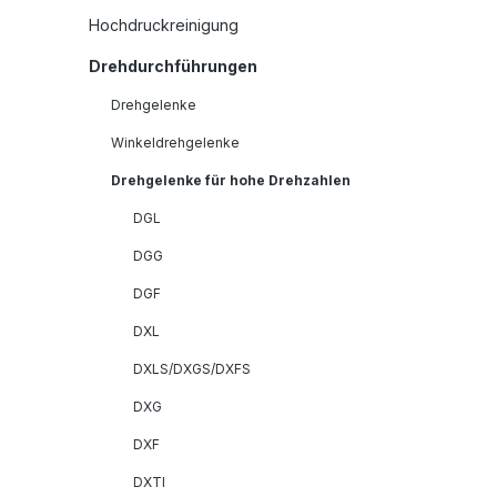
Hochdruckreinigung
Drehdurchführungen
Drehgelenke
Winkeldrehgelenke
Drehgelenke für hohe Drehzahlen
DGL
DGG
DGF
DXL
DXLS/DXGS/DXFS
DXG
DXF
DXTI