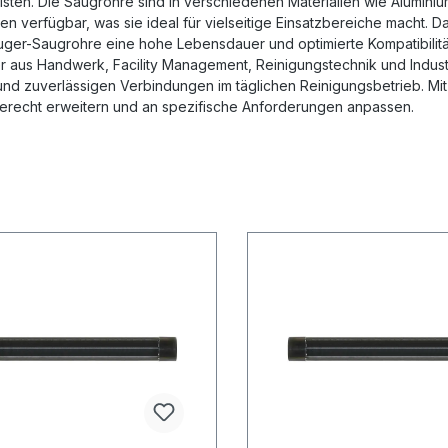
sten. Die Saugrohre sind in verschiedenen Materialien wie Aluminiu
n verfügbar, was sie ideal für vielseitige Einsatzbereiche macht. 
uger-Saugrohre eine hohe Lebensdauer und optimierte Kompatibilit
 aus Handwerk, Facility Management, Reinigungstechnik und Industr
nd zuverlässigen Verbindungen im täglichen Reinigungsbetrieb. Mit
erecht erweitern und an spezifische Anforderungen anpassen.