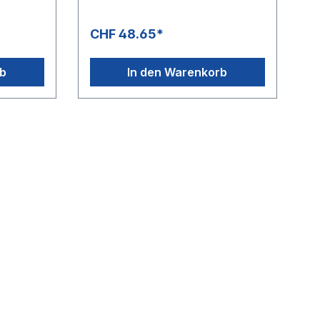
CHF 48.65*
rb
In den Warenkorb