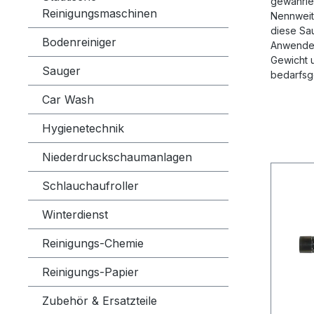
gewährlei
Reinigungsmaschinen
Nennweite
diese Sa
Bodenreiniger
Anwender
Gewicht u
Sauger
bedarfsg
Car Wash
Hygienetechnik
Niederdruckschaumanlagen
Schlauchaufroller
Winterdienst
Reinigungs-Chemie
Reinigungs-Papier
Zubehör & Ersatzteile