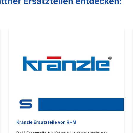
ttner Ersatzteilen entdecken:
Kränzle Ersatzteile von R+M