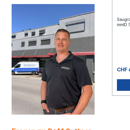
Saugro
mmID 
CHF 