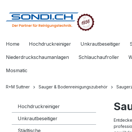
springen
Zur Hauptnavigation springen
Home
Hochdruckreiniger
Unkrautbeseitiger
Niederdruckschaumanlagen
Schlauchaufroller
W
Mosmatic
R+M Suttner
Sauger & Bodenreinigungszubehör
Sauger
Sau
Hochdruckreiniger
Unkrautbeseitiger
Entdecke
professi
Städtische