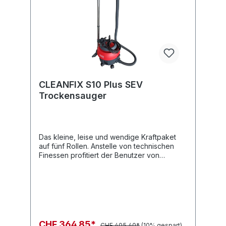
CLEANFIX S10 Plus SEV
Trockensauger
Das kleine, leise und wendige Kraftpaket
auf fünf Rollen. Anstelle von technischen
Finessen profitiert der Benutzer von
bewährt robuster Qualität und starker
Leistung. Ein äusserst bedienerfreundliches
Modell mit Kabelzugentlastung und
Multifunktionsgriff.FactsheetBedienungsanlei
tung
CHF 364.85*
CHF 405.40*
(10% gespart)