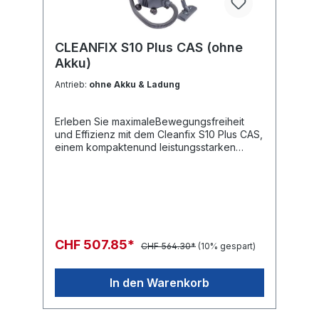
CLEANFIX S10 Plus CAS (ohne
Akku)
Antrieb:
ohne Akku & Ladung
Erleben Sie maximaleBewegungsfreiheit
und Effizienz mit dem Cleanfix S10 Plus CAS,
einem kompaktenund leistungsstarken
Trockenstaubsauger, der speziell für
kabelloseReinigungsaufgaben entwickelt
wurde. Perfekt für Fachkräfte, die ein
leises,wendiges und kraftvolles Gerät
suchen.Der Cleanfix S10 Plus CASbietet eine
durchdachte und kabellose Lösung für die
Reinigung verschiedensterOberflächen. Mit
CHF 507.85*
CHF 564.30*
(10% gespart)
seinem robusten Design und fünf Rollen
sorgt er für maximaleFlexibilität und hohe
Mobilität auch in engen Räumen. Dank des
In den Warenkorb
herstellerübergreifendenCAS-Akkusystems
können Sie unbegrenzt und sicher arbeiten,
ohne Stolperfallendurch Kabel. Das System