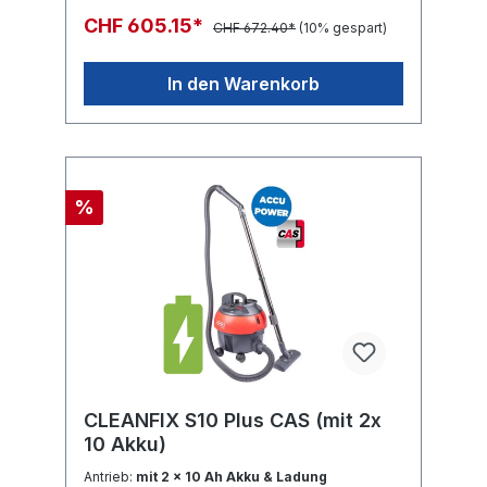
oder Haare werden aus den Fasern gelöst
CHF 605.15*
CHF 672.40*
(10% gespart)
und aufgesaugt, sowie der Teppich wieder
aufgebürstet. • Teppichreinigung •
Leistungsstark Factsheet Ersatzteilliste
In den Warenkorb
%
CLEANFIX S10 Plus CAS (mit 2x
10 Akku)
Antrieb:
mit 2 x 10 Ah Akku & Ladung