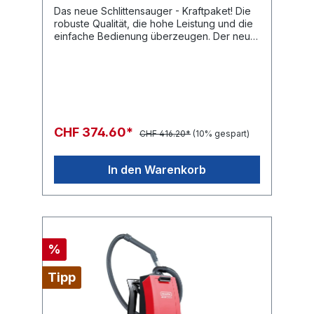
Das neue Schlittensauger - Kraftpaket! Die
robuste Qualität, die hohe Leistung und die
einfache Bedienung überzeugen. Der neue
ergonomische Griff bietet nebst dem
praktischen Kabelhalter und der
Kabelzugentlastung auch zwei Positionen
für das Teleskopsaugrohr.Weitere Features:
Vier gummierte geräuscharme Rollen (2 fix,
2 beweglich), geschützter Ein-Ausschalter,
Kunststoffteile stossfest und recyclebar,
CHF 374.60*
CHF 416.20*
(10% gespart)
umfangreiches
Zubehör.FactsheetErsatzteilliste
In den Warenkorb
%
Tipp