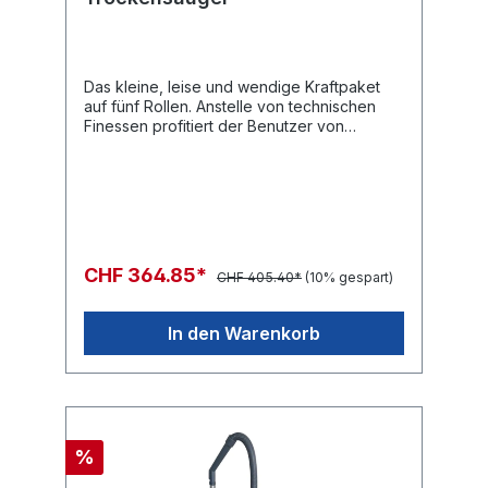
Das kleine, leise und wendige Kraftpaket
auf fünf Rollen. Anstelle von technischen
Finessen profitiert der Benutzer von
bewährt robuster Qualität und starker
Leistung. Ein äusserst bedienerfreundliches
Modell mit Kabelzugentlastung und
Multifunktionsgriff.FactsheetBedienungsanlei
tung
CHF 364.85*
CHF 405.40*
(10% gespart)
In den Warenkorb
%