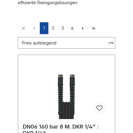
effiziente Reinigungslösungen.
1
2
3
4
DN06 160 bar 8 M. DKR 1/4" :