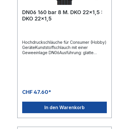
DN06 160 bar 8 M. DKO 22x1,5 :
DKO 22x1,5
Hochdruckschläuche für Consumer (Hobby)
GeräteKunststoffschlauch mit einer
Geweeinlage DN06Ausführung: glatte
OberflächeMax. 160 bar / 60 °CFarbe:
SchwarzAnschluss: M22x1,5 IG
(Waschgerätenippel)Anschluss: M22x1,5 IG
(Waschgerätenippel)
CHF 47.60*
In den Warenkorb