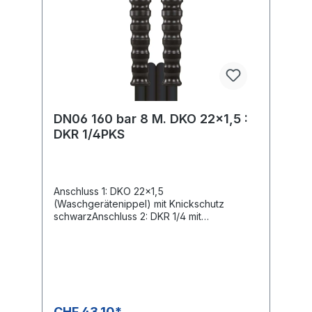
DN06 160 bar 8 M. DKO 22x1,5 :
DKR 1/4PKS
Anschluss 1: DKO 22x1,5
(Waschgerätenippel) mit Knickschutz
schwarzAnschluss 2: DKR 1/4 mit
Knickschutz schwarzNennweite: 6Typ:
Kunststroff mit Geweeinlage glatte
OberflächeFarbe: schwarzMax. 160 bar / 60
°C
CHF 43.10*