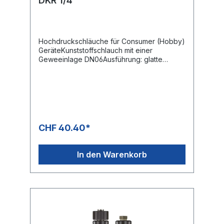
DKR 1/4"
Hochdruckschläuche für Consumer (Hobby)
GeräteKunststoffschlauch mit einer
Geweeinlage DN06Ausführung: glatte
OberflächeMax. 160 bar / 60 °CFarbe:
SchwarzAnschluss: DKR 1/4"Anschluss: DKR
1/4"
CHF 40.40*
In den Warenkorb