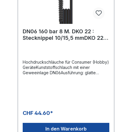
DN06 160 bar 8 M. DKO 22 :
Stecknippel 10/15,5 mmDKO 22 +
PKS
Hochdruckschläuche für Consumer (Hobby)
GeräteKunststoffschlauch mit einer
Geweeinlage DN06Ausführung: glatte
OberflächeMax. 160 bar / 60 °CFarbe:
SchwarzAnschluss: M22x1,5 IG
(Waschgerätenippel)Anschluss: Stecknippel
10/15,5 mm
CHF 44.60*
In den Warenkorb