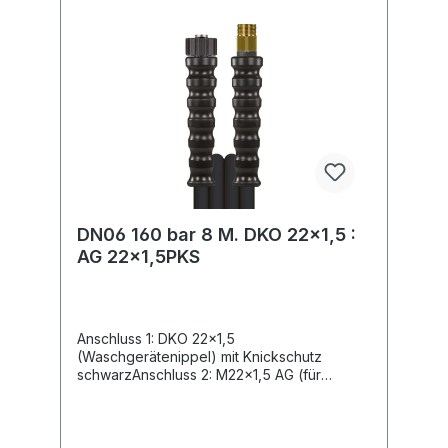
DN06 160 bar 8 M. DKO 22x1,5 :
AG 22x1,5PKS
Anschluss 1: DKO 22x1,5
(Waschgerätenippel) mit Knickschutz
schwarzAnschluss 2: M22x1,5 AG (für
Waschgerätenippel) mit Knickschutz
schwarzNennweite: 6Typ: Kunststroff mit
Geweeinlage glatte OberflächeFarbe:
schwarzMax. 160 bar / 60 °CIdeal als