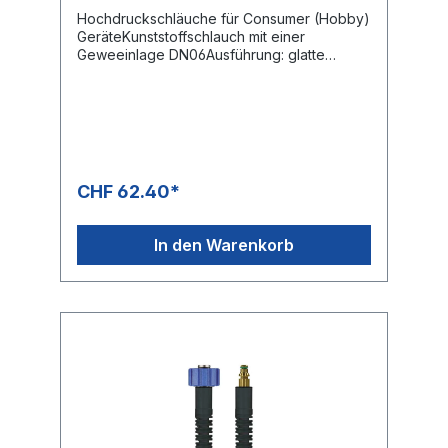
Hochdruckschläuche für Consumer (Hobby)
GeräteKunststoffschlauch mit einer
Geweeinlage DN06Ausführung: glatte
OberflächeMax. 160 bar / 60 °CFarbe:
SchwarzAnschluss: Stecknippel 8,8
mmAnschluss: Stecknippel 8,8 mm
CHF 62.40*
In den Warenkorb