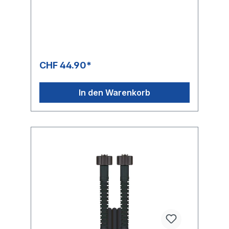
OberflächeMax. 160 bar / 60 °CFarbe:
SchwarzAnschluss: M22x1,5 IG
(Waschgerätenippel)Anschluss: Stecknippel
10/18 mm
CHF 44.90*
In den Warenkorb