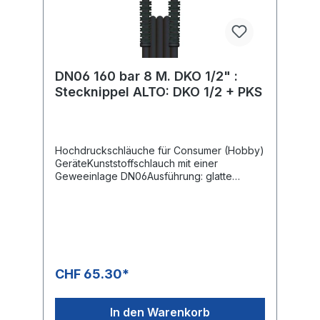
DN06 160 bar 8 M. DKO 1/2" :
Stecknippel ALTO: DKO 1/2 + PKS
Hochdruckschläuche für Consumer (Hobby)
GeräteKunststoffschlauch mit einer
Geweeinlage DN06Ausführung: glatte
OberflächeMax. 160 bar / 60 °CFarbe:
SchwarzAnschluss: DKO 1/2"Anschluss:
Stecknippel ALTO
CHF 65.30*
In den Warenkorb