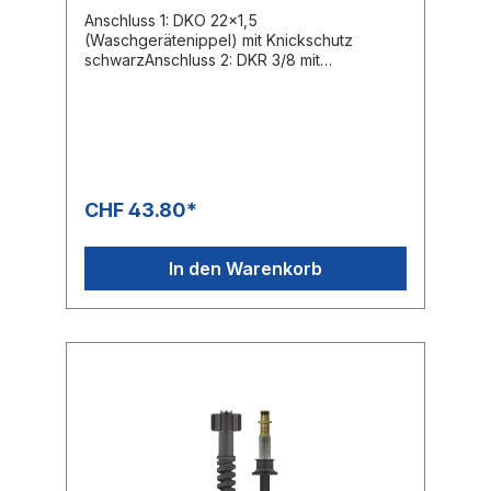
Anschluss 1: DKO 22x1,5
(Waschgerätenippel) mit Knickschutz
schwarzAnschluss 2: DKR 3/8 mit
Knickschutz schwarzNennweite: 6Typ:
Kunststroff mit Geweeinlage glatte
OberflächeFarbe: schwarzMax. 160 bar / 60
°C
CHF 43.80*
In den Warenkorb