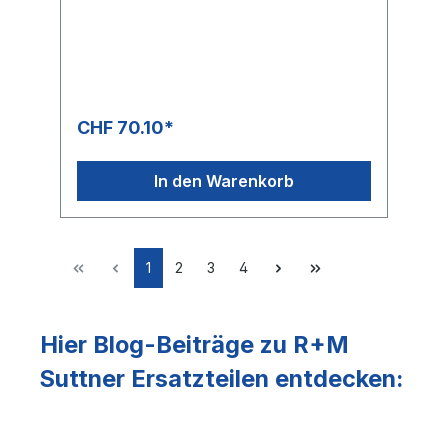
Stecknippel 10/15,5 mmNennweite: 6Typ:
Kunststoff, glatte OberflächeFarbe:
schwarzMax. 160 bar / 20 °C4-fache
Sicherheit
CHF 70.10*
In den Warenkorb
1
2
3
4
Hier Blog-Beiträge zu R+M
Suttner Ersatzteilen entdecken: