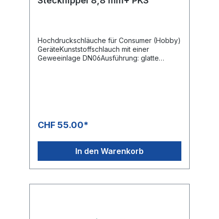
Stecknippel 8,8 mm+ PKS
Hochdruckschläuche für Consumer (Hobby)
GeräteKunststoffschlauch mit einer
Geweeinlage DN06Ausführung: glatte
OberflächeMax. 160 bar / 60 °CFarbe:
SchwarzAnschluss: M22x1,5 IG
(Waschgerätenippel)Anschluss: Stecknippel
8,8 mm
CHF 55.00*
In den Warenkorb