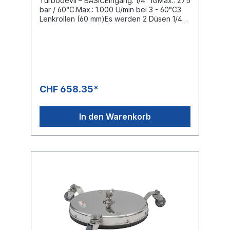
Turbodevil – BASICEingang: 1/4" IGMax.: 275
bar / 60°C.Max.: 1.000 U/min bei 3 - 60°C3
Lenkrollen (60 mm)Es werden 2 Düsen 1/4"
AG-NPT benötigtDas Knickmoment des
Drehgelenkes ist variabel einstellbar und
ermöglicht somit eine ermüdungsfreie
Reinigung auf Böden und an
Wänden.Speziell für den professionellen
EinsatzKomplett rostfreies DesignSichere
Handhabung, rundum, gewährleistet der
CHF 658.35*
hitzebeständige Schutz gegen Spritzer und
umherfliegende Steine.Roboter
geschweisster, ausgewuchteter und
In den Warenkorb
ausbalancierter Präzisionsrotorarm,Mit direkt
verschweissten Düsenaufnahmen
ausgestattet.Garantiert vibrationsarmer
sicherer Lauf.Geeignet für Anwendungen bis
etwa 150 Betriebsstunden jährlich.