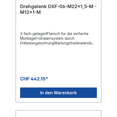
Drehgelenk DXF-06-M22x1,5-M -
M12x1-M
3-fach gelagertFlansch für die einfache
MontageFrühwarnsystem durch
EntlastungsbohrungWartungsfreiAnwendung
:Hohe Drehzalhen, selbstrotierende
Anwendungen, Flächenreiniger,
Teilereiniger, Radwäscher uvm.
CHF 442.15*
In den Warenkorb