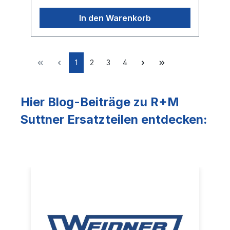
hitzebeständige Schutz gegen Spritzer und
umherfliegende Steine.Roboter
In den Warenkorb
geschweisster, ausgewuchteter und
ausbalancierter Präzisionsrotorarm,Mit direkt
verschweissten Düsenaufnahmen
ausgestattet.Garantiert vibrationsarmer
sicherer Lauf.Geeignet für Anwendungen bis
1
2
3
4
etwa 500 Betriebsstunden jährlich
Hier Blog-Beiträge zu R+M
Suttner Ersatzteilen entdecken: