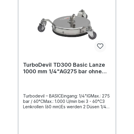
TurboDevil TD300 Basic Lanze
1000 mm 1/4"AG275 bar ohne
Pistole, ohne Düsen D=300
Turbodevil – BASICEingang: 1/4"IGMax.: 275
bar / 60°CMax.: 1.000 U/min bei 3 - 60°C3
Lenkrollen (60 mm)Es werden 2 Düsen 1/4"
AG-NPT benötigtDas Knickmoment des
Drehgelenkes ist variabel einstellbar und
ermöglicht somit eine ermüdungsfreie
Reinigung auf Böden und an
Wänden.Speziell für den professionellen