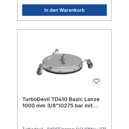
umherfliegende Steine.Roboter
geschweisster, ausgewuchteter und
In den Warenkorb
ausbalancierter Präzisionsrotorarm,Mit direkt
verschweissten Düsenaufnahmen
ausgestattet.Garantiert vibrationsarmer
sicherer Lauf.Geeignet für Anwendungen bis
etwa 150 Betriebsstunden jährlich.
TurboDevil TD410 Basic Lanze
1000 mm 3/8"IG275 bar mit
Pistole ST-2600, ohne Düsen
D=410