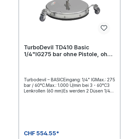
TurboDevil TD410 Basic
1/4"IG275 bar ohne Pistole, ohne
Düsen D=410
Turbodevil – BASICEingang: 1/4" IGMax.: 275
bar / 60°C.Max.: 1.000 U/min bei 3 - 60°C3
Lenkrollen (60 mm)Es werden 2 Düsen 1/4"
AG-NPT benötigtDas Knickmoment des
Drehgelenkes ist variabel einstellbar und
ermöglicht somit eine ermüdungsfreie
Reinigung auf Böden und an
Wänden.Speziell für den professionellen
EinsatzKomplett rostfreies DesignSichere
Handhabung, rundum, gewährleistet der
CHF 554.55*
hitzebeständige Schutz gegen Spritzer und