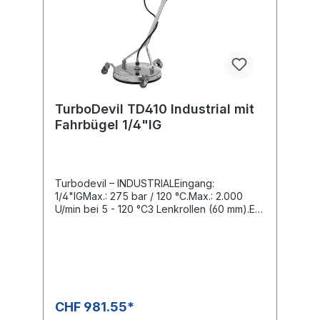
TurboDevil TD410 Industrial mit
Fahrbügel 1/4"IG
Turbodevil – INDUSTRIALEingang:
1/4"IGMax.: 275 bar / 120 °C.Max.: 2.000
U/min bei 5 - 120 °C3 Lenkrollen (60 mm).Es
werden 2 Düsen 1/4" AG-NPT
benötigt.Flächenreiniger mit teilbarem
Fahrbügel für platzsparenden und
preisgünstigen Transport.
Hochleistungsdrehgelenk aus
Edelstahl.Speziell für den professionellen
EinsatzKomplett rostfreies DesignSichere
CHF 981.55*
Handhabung, rundum, gewährleistet der