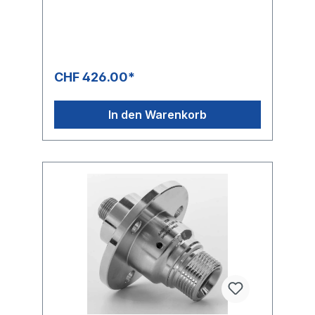
Drehgelenkes ist variabel einstellbar und
ermöglicht somit eine ermüdungsfreie
Reinigung auf Böden und an
Wänden.Speziell für den professionellen
EinsatzKomplett rostfreies DesignSichere
Handhabung, rundum, gewährleistet der
CHF 426.00*
hitzebeständige Schutz gegen Spritzer und
umherfliegende Steine.Roboter
geschweisster, ausgewuchteter und
In den Warenkorb
ausbalancierter Präzisionsrotorarm,Mit direkt
verschweissten Düsenaufnahmen
ausgestattet.Garantiert vibrationsarmer
sicherer Lauf.Geeignet für Anwendungen bis
etwa 150 Betriebsstunden jährlich.