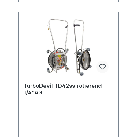
verschweissten Düsenaufnahmen
ausgestattet.Garantiert vibrationsarmer
sicherer Lauf.Geeignet für Anwendungen bis
etwa 500 Betriebsstunden jährlich.Einsatz
eines besonders hochwertigen, 3-fach
gelagerten Drehgelenks mit Keramik
Dichtelementen für hohe Haltbarkeit und
extrem lange Beanspruchung.Lenkrollen aus
Edelstahl
TurboDevil TD42ss rotierend
1/4"AG