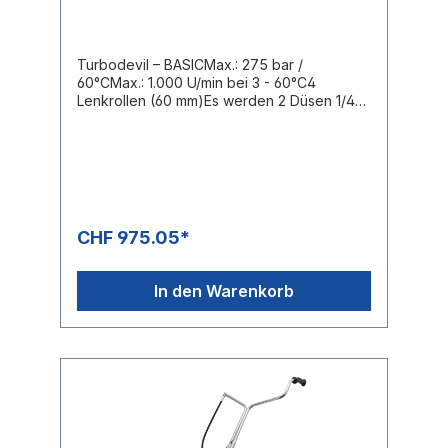
Pistole, ohne Düsen D=520
Turbodevil – BASICMax.: 275 bar /
60°CMax.: 1.000 U/min bei 3 - 60°C4
Lenkrollen (60 mm)Es werden 2 Düsen 1/4"
AG-NPT benötigtFlächenreiniger mit
teilbarem Fahrbügel für platzsparenden und
preisgünstigen Transport. Drehgelenk 3-
fach kugelgelagert.Speziell für den
professionellen EinsatzKomplett rostfreies
DesignSichere Handhabung, rundum,
gewährleistet der hitzebeständige Schutz
CHF 975.05*
gegen Spritzer und umherfliegende
Steine.Roboter geschweisster,
ausgewuchteter und ausbalancierter
In den Warenkorb
Präzisionsrotorarm,Mit direkt
verschweissten Düsenaufnahmen
ausgestattet.Garantiert vibrationsarmer
sicherer Lauf.Geeignet für Anwendungen bis
etwa 150 Betriebsstunden jährlich.