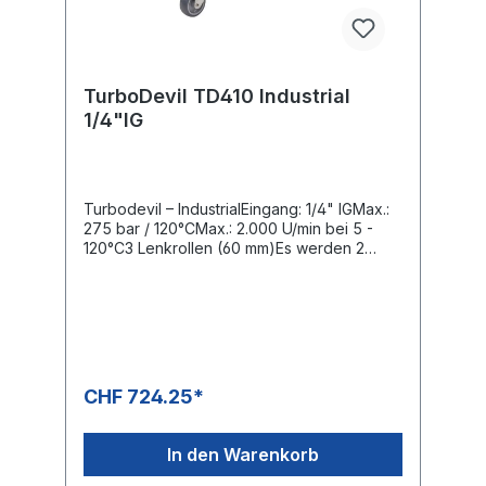
TurboDevil TD410 Industrial
1/4"IG
Turbodevil – IndustrialEingang: 1/4" IGMax.:
275 bar / 120°CMax.: 2.000 U/min bei 5 -
120°C3 Lenkrollen (60 mm)Es werden 2
Düsen 1/4" AG-NPT benötigtDas
Knickmoment des Drehgelenkes ist variabel
einstellbar und ermöglicht somit eine
ermüdungsfreie Reinigung auf Böden und
an Wänden.Speziell für den professionellen
Einsatz im industriellen EinsatzKomplett
rostfreies DesignSichere Handhabung,
CHF 724.25*
rundum, gewährleistet der hitzebeständige
Schutz gegen Spritzer und umherfliegende
Steine.Roboter geschweisster,
In den Warenkorb
ausgewuchteter und ausbalancierter
Präzisionsrotorarm,Mit direkt