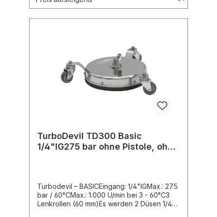
TurboDevil TD300 Basic
1/4"IG275 bar ohne Pistole, ohne
Düsen D=300
Turbodevil – BASICEingang: 1/4"IGMax.: 275
bar / 60°CMax.: 1.000 U/min bei 3 - 60°C3
Lenkrollen (60 mm)Es werden 2 Düsen 1/4"
AG-NPT benötigtDas Knickmoment des