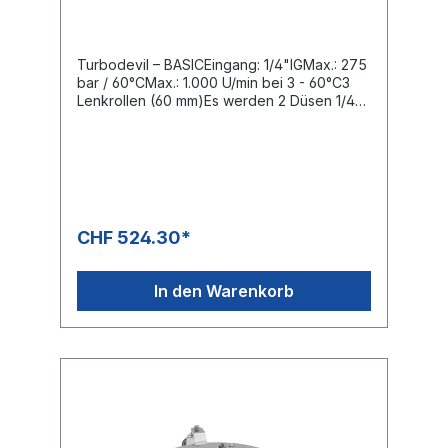
ohne Pistole, ohne Düsen D=300
Turbodevil – BASICEingang: 1/4"IGMax.: 275
bar / 60°CMax.: 1.000 U/min bei 3 - 60°C3
Lenkrollen (60 mm)Es werden 2 Düsen 1/4"
AG-NPT benötigtDas Knickmoment des
Drehgelenkes ist variabel einstellbar und
ermöglicht somit eine ermüdungsfreie
Reinigung auf Böden und an
Wänden.Speziell für den professionellen
EinsatzKomplett rostfreies DesignSichere
Handhabung, rundum, gewährleistet der
CHF 524.30*
hitzebeständige Schutz gegen Spritzer und
umherfliegende Steine.Roboter
geschweisster, ausgewuchteter und
In den Warenkorb
ausbalancierter Präzisionsrotorarm,Mit direkt
verschweissten Düsenaufnahmen
ausgestattet.Garantiert vibrationsarmer
sicherer Lauf.Geeignet für Anwendungen bis
etwa 150 Betriebsstunden jährlich.