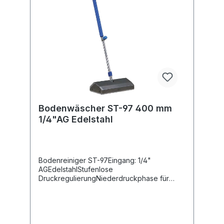
Bodenwäscher ST-97 400 mm
1/4"AG Edelstahl
Bodenreiniger ST-97Eingang: 1/4"
AGEdelstahlStufenlose
DruckregulierungNiederdruckphase für
Chemie ansaugungInkl. vier Düsen 015
80°Breite 400 mmMax. 250 bar / 21 l/min /
80°C