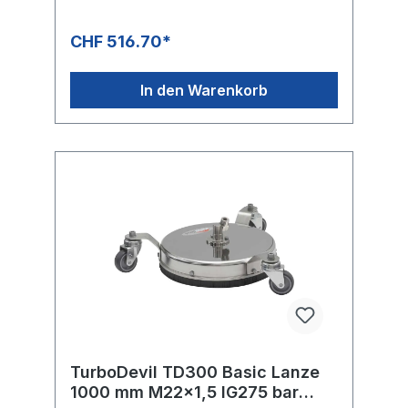
EinsatzKomplett rostfreies DesignSichere
Handhabung, rundum, gewährleistet der
CHF 516.70*
hitzebeständige Schutz gegen Spritzer und
umherfliegende Steine.Roboter
geschweisster, ausgewuchteter und
In den Warenkorb
ausbalancierter Präzisionsrotorarm,Mit direkt
verschweissten Düsenaufnahmen
ausgestattet.Garantiert vibrationsarmer
sicherer Lauf.Geeignet für Anwendungen bis
etwa 150 Betriebsstunden jährlich.
TurboDevil TD300 Basic Lanze
1000 mm M22x1,5 IG275 bar