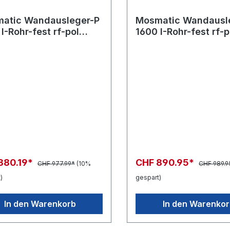
atic Wandausleger-P
Mosmatic Wandausl
I-Rohr-fest rf-pol
1600 I-Rohr-fest rf-p
 in:... out:...
WAEof in:... out:...
880.19*
CHF 890.95*
CHF 977.99*
(10%
CHF 989.9
)
gespart)
In den Warenkorb
In den Warenko