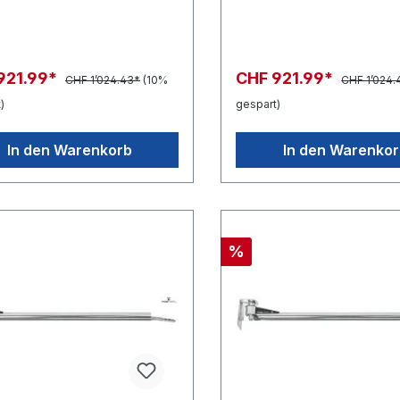
921.99*
CHF 921.99*
CHF 1’024.43*
(10%
CHF 1’024.
)
gespart)
In den Warenkorb
In den Warenko
%