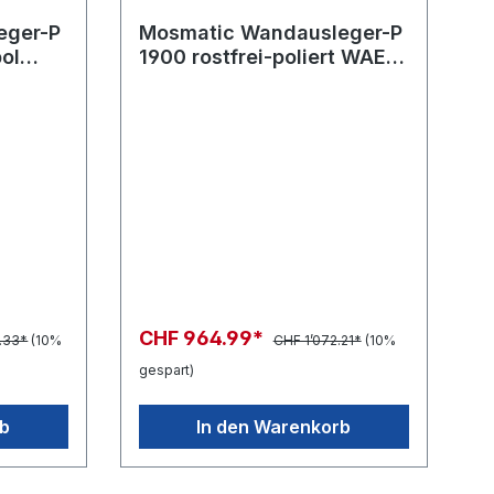
eger-P
Mosmatic Wandausleger-P
pol
1900 rostfrei-poliert WAEo
in:... out:...
CHF 964.99*
.33*
(10%
CHF 1’072.21*
(10%
gespart)
rb
In den Warenkorb