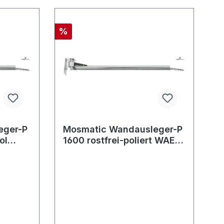
%
eger-P
Mosmatic Wandausleger-P
ol
1600 rostfrei-poliert WAEo
in:... out:...