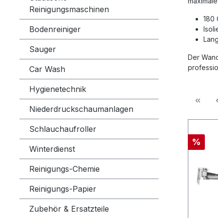
maximale 
Reinigungsmaschinen
180 
Bodenreiniger
Isol
Lang
Sauger
Der Wand
professio
Car Wash
Hygienetechnik
Niederdruckschaumanlagen
Schlauchaufroller
%
Winterdienst
Reinigungs-Chemie
Reinigungs-Papier
Zubehör & Ersatzteile