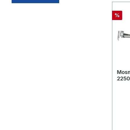
%
Mosm
2250 
WAEof