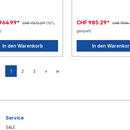
964.99*
CHF 985.29*
CHF 1’072.21*
(10%
CHF 1’094
)
gespart)
In den Warenkorb
In den Warenko
1
2
3
Service
SALE