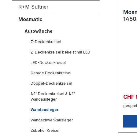
R+M Suttner
Mosm
1450 
Mosmatic
WAEof
Autowäsche
Z-Deckenkreisel
Z-Deckenkreisel beheizt mit LED
LED-Deckenkreisel
Gerade Deckenkreisel
Doppel-Deckenkreisel
1/2″ Deckenkreisel & 1/2"
CHF 
Wandausleger
gespart
Wandausleger
Wandschwenkausleger
Zubehör Kreisel