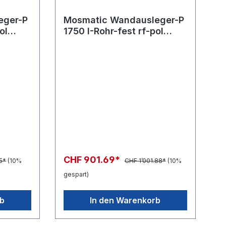
eger-P
Mosmatic Wandausleger-P
ol
1750 I-Rohr-fest rf-pol
WAEof in:... out:...
CHF 901.69*
5*
(10%
CHF 1’001.88*
(10%
gespart)
rb
In den Warenkorb