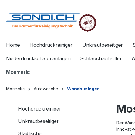
springen
Zur Hauptnavigation springen
Home
Hochdruckreiniger
Unkrautbeseitiger
Niederdruckschaumanlagen
Schlauchaufroller
W
Mosmatic
Mosmatic
Autowäsche
Wandausleger
Mos
Hochdruckreiniger
Unkrautbeseitiger
Der Wand
innovativ
Städtische