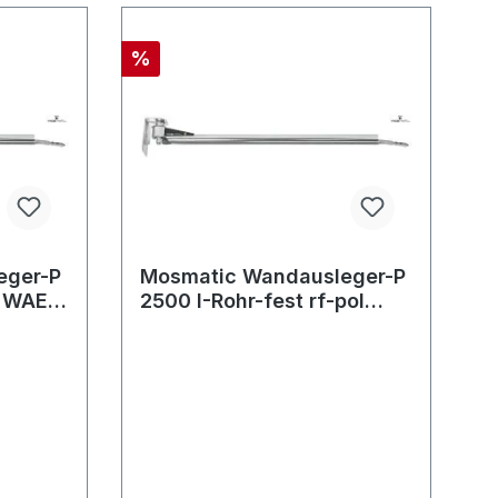
%
eger-P
Mosmatic Wandausleger-P
t WAEo
2500 I-Rohr-fest rf-pol
WAEof in:... out:...