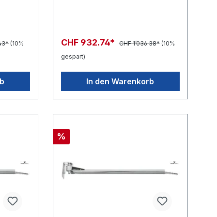
CHF 932.74*
43*
(10%
CHF 1’036.38*
(10%
gespart)
rb
In den Warenkorb
%