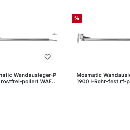
%
atic Wandausleger-P
Mosmatic Wandausl
 rostfrei-poliert WAEo
1900 I-Rohr-fest rf-p
out:...
WAEof in:... out:...