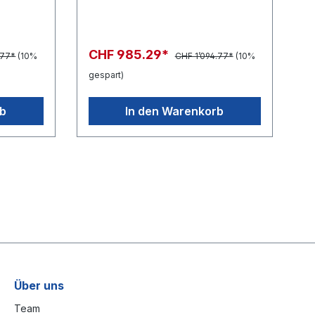
CHF 985.29*
.77*
(10%
CHF 1’094.77*
(10%
gespart)
rb
In den Warenkorb
Über uns
Team