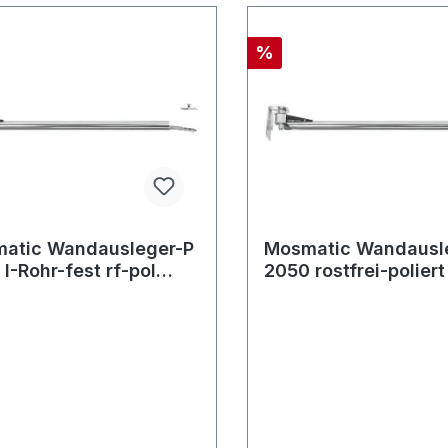
%
atic Wandausleger-P
Mosmatic Wandausl
I-Rohr-fest rf-pol
2050 rostfrei-polier
 in:... out:...
in:... out:...