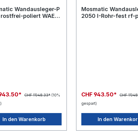
atic Wandausleger-P
Mosmatic Wandausl
rostfrei-poliert WAEo
2050 I-Rohr-fest rf-
out:...
WAEof in:... out:...
943.50*
CHF 943.50*
CHF 1’048.33*
(10%
CHF 1’048
)
gespart)
In den Warenkorb
In den Warenko