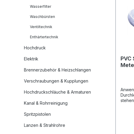
Wasserfilter
Waschbürsten
Ventiltechnik
Enthärtertechnik
Hochdruck
PVC 
Elektrik
Mete
Brennerzubehör & Heizschlangen
Rolle
Verschraubungen & Kupplungen
Anwen
Hochdruckschläuche & Armaturen
Durchl
stehen
Kanal & Rohrreinigung
nach d
Reg. (
Spritzpistolen
C und 
Trinkw
Lanzen & Strahlrohre
Schlau
Verstä