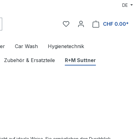
DE
CHF 0.00*
er
Car Wash
Hygienetechnik
Zubehör & Ersatzteile
R+M Suttner
cht auf ideale Weise. Sie ermöglichen den Durchblick –