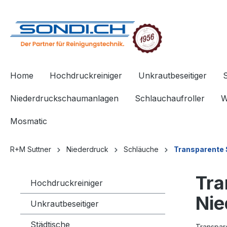
springen
Zur Hauptnavigation springen
Home
Hochdruckreiniger
Unkrautbeseitiger
Niederdruckschaumanlagen
Schlauchaufroller
W
Mosmatic
R+M Suttner
Niederdruck
Schläuche
Transparente
Tra
Hochdruckreiniger
Ni
Unkrautbeseitiger
Städtische
Transpare