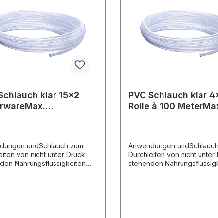
Schlauch klar 15x2
PVC Schlauch klar 4
rwareMax.
Rolle à 100 MeterMa
nlänge 50 Meter !!!
Rollenlänge 100 Meter
dungen undSchlauch zum
Anwendungen undSchlauc
eiten von nicht unter Druck
Durchleiten von nicht unter
den Nahrungsflüssigkeiten
stehenden Nahrungsflüssig
er Europäischen Richtlinie
nach der Europäischen Richt
EU) 10/2011 für Simulanten A-B-
Reg. (EU) 10/2011 für Simul
der Richtlinie KTW für das
C und der Richtlinie KTW fü
asser.StrukturFlexibler PVC-
Trinkwasser.StrukturFlexibl
ch, ohne
Schlauch, ohne
rkung.TemperaturbereichVon
Verstärkung.Temperaturbe