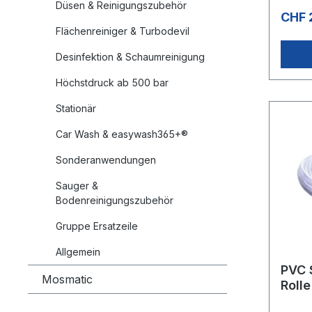
Düsen & Reinigungszubehör
-20°C 
CHF 
Chemie
Flächenreiniger & Turbodevil
Meter
Abmes
Desinfektion & Schaumreinigung
Höchstdruck ab 500 bar
Stationär
Car Wash & easywash365+®
Sonderanwendungen
Sauger &
Bodenreinigungszubehör
Gruppe Ersatzeile
Allgemein
PVC 
Mosmatic
Rolle