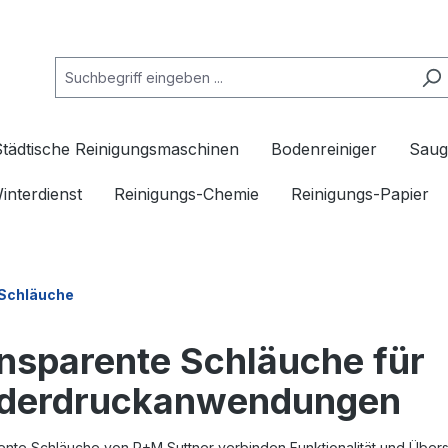
Städtische Reinigungsmaschinen
Bodenreiniger
Saug
interdienst
Reinigungs-Chemie
Reinigungs-Papier
 Schläuche
nsparente Schläuche für
ederdruckanwendungen
nte Schläuche von R+M Suttner verbinden Funktionalität und Übersi