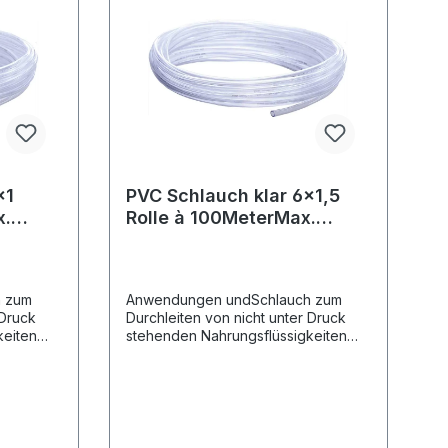
x1
PVC Schlauch klar 6x1,5
x.
Rolle à 100MeterMax.
 !!!
Rollenlänge 100 Meter !!!
h zum
Anwendungen undSchlauch zum
 Druck
Durchleiten von nicht unter Druck
keiten
stehenden Nahrungsflüssigkeiten
linie
nach der Europäischen Richtlinie
anten A-B-
Reg. (EU) 10/2011 für Simulanten A-B-
r das
C und der Richtlinie KTW für das
er PVC-
Trinkwasser.StrukturFlexibler PVC-
Schlauch, ohne
reichVon
Verstärkung.TemperaturbereichVon