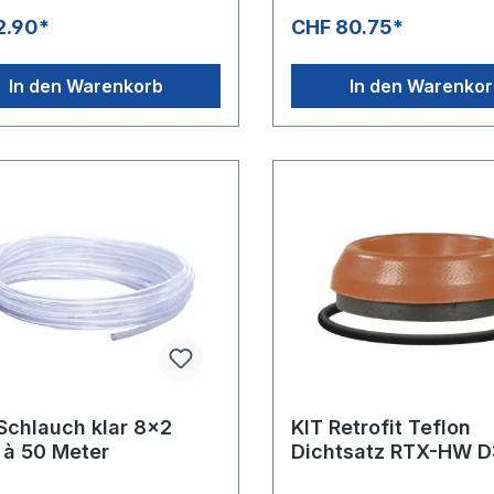
bis +60°CSpeziell für
-20°C bis +60°CSpeziell für
2.90*
CHF 80.75*
ansaugung.Rollenlänge 100
Chemieansaugung.Rollenlä
Abmessung 4x1 mmAndere
MeterAbmessung 4x1 mmA
sungen auf Anfrage
Abmessungen auf Anfrage
In den Warenkorb
In den Warenko
Schlauch klar 8x2
KIT Retrofit Teflon
 à 50 Meter
Dichtsatz RTX-HW D