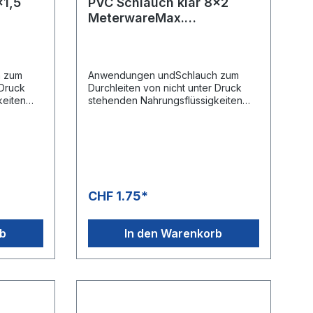
x1,5
PVC Schlauch klar 8x2
MeterwareMax.
 !!!
Rollenlänge 100 Meter !!!
h zum
Anwendungen undSchlauch zum
 Druck
Durchleiten von nicht unter Druck
keiten
stehenden Nahrungsflüssigkeiten
linie
nach der Europäischen Richtlinie
anten A-B-
Reg. (EU) 10/2011 für Simulanten A-B-
r das
C und der Richtlinie KTW für das
er PVC-
Trinkwasser.StrukturFlexibler PVC-
Schlauch, ohne
reichVon
Verstärkung.TemperaturbereichVon
-20°C bis +60°CSpeziell für
CHF 1.75*
nge 100
Chemieansaugung.Rollenlänge 100
ndere
MeterAbmessung 4x1 mmAndere
Abmessungen auf Anfrage
rb
In den Warenkorb