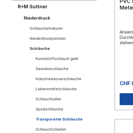
PVC 
R+M Suttner
Mete
Rolle
Niederdruck
Schlaucharmaturen
Anwen
Durchl
Niederdruckpistolen
stehen
nach d
Schläuche
Reg. (
C und 
Kunststoffschlauch gelb
Trinkw
Gewebeschläuche
Schlau
Verstä
Industriewasserschläuche
-20°C 
CHF 
Chemie
Lebensmittelschläuche
Meter
Abmes
Schlauchhalter
Spiralschläuche
Transparente Schläuche
Schlauchschellen