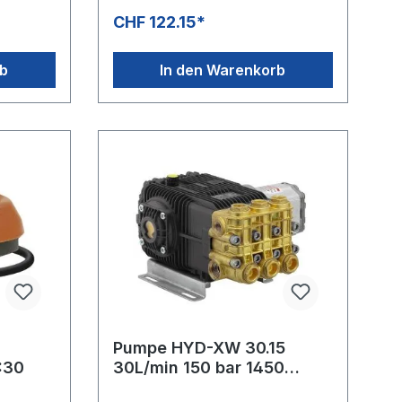
-20°C bis +60°CSpeziell für
CHF 122.15*
nge 100
Chemieansaugung.Rollenlänge 100
ndere
MeterAbmessung 4x1 mmAndere
Abmessungen auf Anfrage
rb
In den Warenkorb
Pumpe HYD-XW 30.15
:30
30L/min 150 bar 1450
U/min