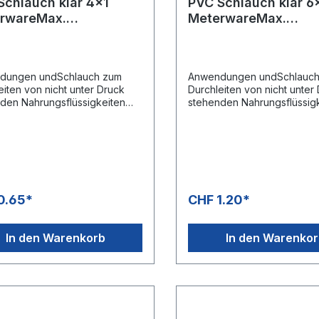
Schlauch klar 4x1
PVC Schlauch klar 6
rwareMax.
MeterwareMax.
nlänge 100 Meter !!!
Rollenlänge 100 Meter
dungen undSchlauch zum
Anwendungen undSchlauc
eiten von nicht unter Druck
Durchleiten von nicht unter
den Nahrungsflüssigkeiten
stehenden Nahrungsflüssig
er Europäischen Richtlinie
nach der Europäischen Richt
EU) 10/2011 für Simulanten A-B-
Reg. (EU) 10/2011 für Simul
der Richtlinie KTW für das
C und der Richtlinie KTW fü
asser.StrukturFlexibler PVC-
Trinkwasser.StrukturFlexibl
ch, ohne
Schlauch, ohne
rkung.TemperaturbereichVon
Verstärkung.Temperaturbe
bis +60°CSpeziell für
-20°C bis +60°CSpeziell für
0.65*
CHF 1.20*
ansaugung.Rollenlänge 100
Chemieansaugung.Rollenlä
Abmessung 4x1 mmAndere
MeterAbmessung 4x1 mmA
sungen auf Anfrage
Abmessungen auf Anfrage
In den Warenkorb
In den Warenko