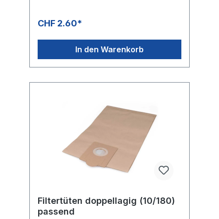
Saugbürstmaschine 171, 271, 275, 300 RX,
325 RX+, 350 RX;
Teppichbürstsauger,NILCO: 171/271/275;
CHF 2.60*
Teppichbürstsauger,ROWENTA: Rotocraft
RK 20 S, RK 21, RK 30 SL, RK 31, RK 40 SLX;
Teppichbürstsauger,SIEMENS: VU 30;
In den Warenkorb
Teppichbürstsauger,
Filtertüten doppellagig (10/180)
passend