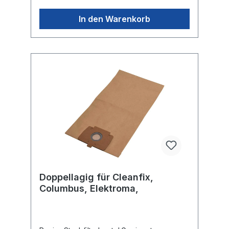
8502160Lindhaus - RX 4Lindhaus - RX
380Lindhaus - RX 380 eco ForceLindhaus -
In den Warenkorb
RX Hepa 380eLindhaus - RX 450Lindhaus -
RX 450 eco ForceLindhaus - RX Hepa
450eLindhaus - RX Hepa 450e Class
ALindhaus - RX 500Lindhaus - RX 500 eco
ForceLindhaus - RX Hepa 500e Class
ALindhaus - RX eco ForceLindhaus -
Healthcare proLindhaus - Healthcare pro
Hepa 320Lindhaus - Healthcare pro eco
ForceLindhaus - PH4Nilfisk - GU 350 ANilfisk
- GU 450 ANilfisk - 56703868Taski -
TapitronicTaski - Tapiset 38Taski - Tapiset
45Taski - Jet 38Taski - Jet 50Taski -
8502160
Doppellagig für Cleanfix,
Columbus, Elektroma,