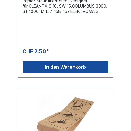
Papier-Staubfilterbeutel,Geeignet
für:CLEANFIX S 10, SW 15;COLUMBUS 3000,
ST 1000, M 157, 158, 159;ELEKTROMA S
100;HAKO Supervac 100;SORMA SM 115
(neues Modell), SM 118, 515 (neues
Modell);TASKI S 4 + S 6, babybora,
Hurricane
CHF 2.50*
In den Warenkorb