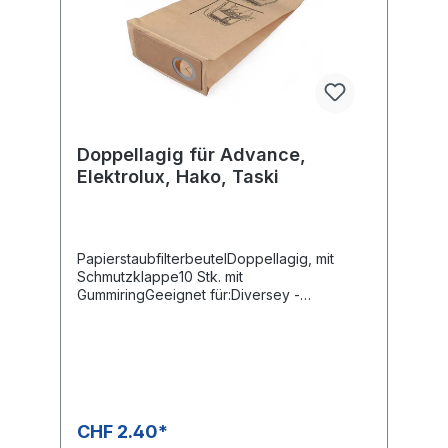
Doppellagig für Advance,
Elektrolux, Hako, Taski
PapierstaubfilterbeutelDoppellagig, mit
Schmutzklappe10 Stk. mit
GummiringGeeignet für:Diversey -
TapitronicDiversey - Tapiset 38Diversey -
Tapiset 45Diversey - Jet 38Diversey - Jet
50Diversey - 8502160Electrolux - DU
135Hako - CarpovacHako - 7218Johnson
Diversey - TapitronicJohnson Diversey -
Tapiset 38Johnson Diversey - Tapiset
45Johnson Diversey - Jet 38Johnson
CHF 2.40*
Diversey - Jet 50Johnson Diversey -