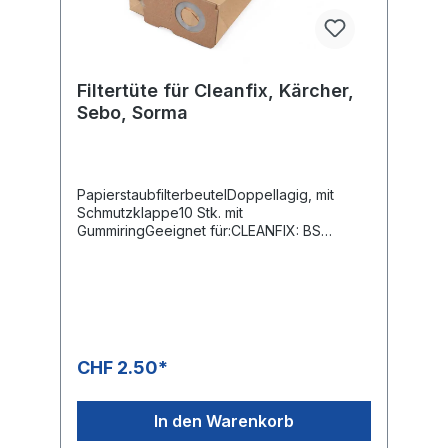
Filtertüte für Cleanfix, Kärcher,
Sebo, Sorma
PapierstaubfilterbeutelDoppellagig, mit
Schmutzklappe10 Stk. mit
GummiringGeeignet für:CLEANFIX: BS
350/460 (355.001); Bürstsauger,COLUMBUS:
TK 25, 25e, 36, 36e, 46e, BS 360/460
(20.208.430); Universal-Bürstsauger,HAKO:
440; Universalbürstsauger,KÄRCHER: TBS
32 e, 42 e, TBS 25-35, CV 36/2, CV 46/2,
CW 50, CW 100;
Teppichbürstsauger,LORITO: 250/450;
CHF 2.50*
Universal-Bürstsauger,SEBO: Evolution
300/350/450, 360/460, 360 EVO; Universal-
Bürstsauger,SORMA: RS 310, TM 430, TM
In den Warenkorb
260; Universalbürstsauger,