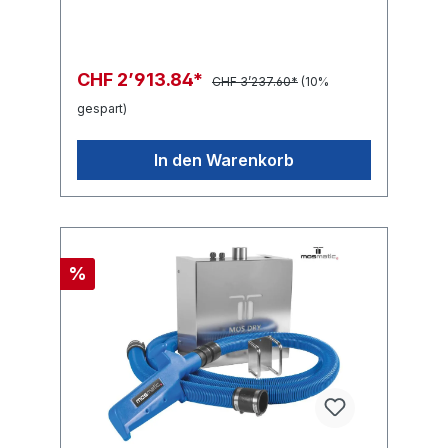
CHF 2’913.84*
CHF 3’237.60*
(10%
gespart)
In den Warenkorb
%