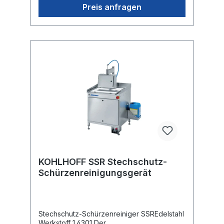
angepasst werden. Das Fassungsvermögen
Preis anfragen
der Maschine beträgt 12 grosse oder 24
kleine Messerkörbe.Technische Daten
MHRMAbmessungen (B x T x H): 920 x 1190
x 1180 Elektroanschluss: 400 V/N/PE, 50/60
Hz Leistungsaufnahme: 21
kW Wasseranschluss: 3/4" Wasserablauf:
DN 50
KOHLHOFF SSR Stechschutz-
Schürzenreinigungsgerät
Stechschutz-Schürzenreiniger SSREdelstahl
Werkstoff 1.4301 Der