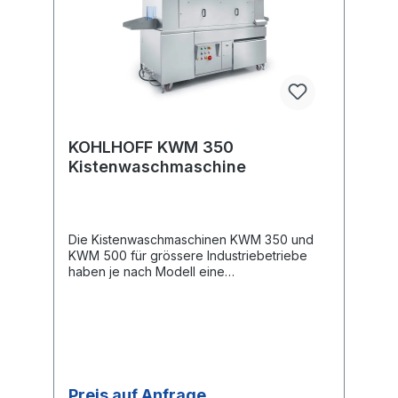
KOHLHOFF KWM 350
Kistenwaschmaschine
Die Kistenwaschmaschinen KWM 350 und
KWM 500 für grössere Industriebetriebe
haben je nach Modell eine
Reinigungskapazität von bis zu 350 bzw.
500 Euro-Kisten pro Stunde.Die Maschinen
bestehen aus Hauptwaschzone und
getrennter Nachspülzone. Die Hauptwäsche
erfolgt mit max. 45 °C heissem Wasser, dem
Reinigungsmittel beidosiert werden kann.
Das Wasser wird mittels 18 kW Heizung
Preis auf Anfrage