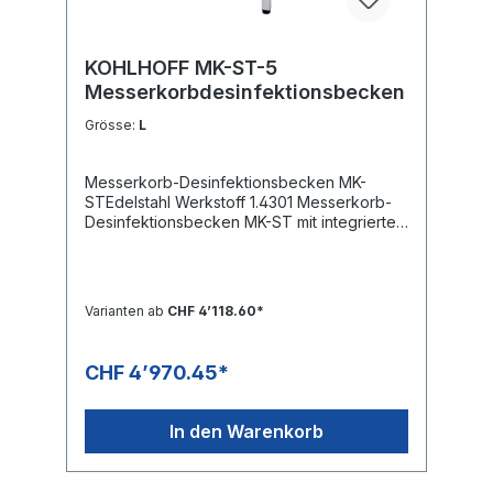
Leistungsaufnahme 1,0 kW Wasseranschluss
10 Wasserablauf 20 Ablasshahn 1/2"
Bedienungsanleitung MB-S
KOHLHOFF MK-ST-5
Messerkorbdesinfektionsbecken
Grösse:
L
Messerkorb-Desinfektionsbecken MK-
STEdelstahl Werkstoff 1.4301 Messerkorb-
Desinfektionsbecken MK-ST mit integrierten
Aufhängestreben für grosse und kleine
Messerkörbe. Die Desinfektion der Messer
und Messerkörbe erfolgt mit heissem
Wasser, das durch die Heizung auf mind. 84
Varianten ab
CHF 4’118.60*
°C erhitzt und mittels Thermostat gehalten
wird.Das Gerät besitzt ein Standrohrventil als
Überlauf und zum Entleeren des Beckens.
CHF 4’970.45*
Das Messerkorb-Desinfektionsbecken ist in
3 Größen lieferbar. Technische DatenGrösse
M, MK-ST-2 Abmessungen (BxTxH)500 x
In den Warenkorb
470 x 880 mmKapazität2 große oder 4
kleine MesserkörbeGrösse L, MK-ST-5
Abmessungen (BxTxH)1060 x 470 x 880