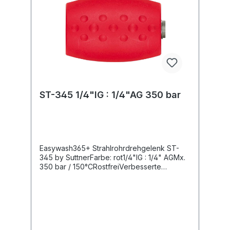
ST-345 1/4"IG : 1/4"AG 350 bar
Easywash365+ Strahlrohrdrehgelenk ST-
345 by SuttnerFarbe: rot1/4"IG : 1/4" AGMx.
350 bar / 150°CRostfreiVerbesserte
Ergonomie bei der professionellen
Autowäsche und in der Reinigungstechnik
durch das easywash365+
Strahlrohrdrehgelenk, welches zwischen
der Bürsten- oder Spritzlanze und der
Hochdruckpistole oder dem