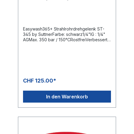
Easywash365+ Strahlrohrdrehgelenk ST-
345 by SuttnerFarbe: schwarz1/4"IG : 1/4"
AGMax. 350 bar / 150°CRostfreiVerbesserte
Ergonomie bei der professionellen
Autowäsche und in der Reinigungstechnik
durch das easywash365+
Strahlrohrdrehgelenk, welches zwischen
der Bürsten- oder Spritzlanze und der
Hochdruckpistole oder dem
Bürstenhandgriff montiert wird.
CHF 125.00*
In den Warenkorb