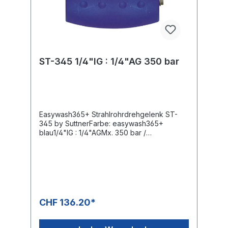
ST-345 1/4"IG : 1/4"AG 350 bar
Easywash365+ Strahlrohrdrehgelenk ST-
345 by SuttnerFarbe: easywash365+
blau1/4"IG : 1/4"AGMx. 350 bar /
150°CRostfreiVerbesserte Ergonomie bei
der professionellen Autowäsche und in der
Reinigungstechnik durch das
easywash365+ Strahlrohrdrehgelenk,
welches zwischen der Bürsten- oder
Spritzlanze und der Hochdruckpistole oder
dem Bürstenhandgriff montiert wird.
CHF 136.20*