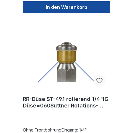
In den Warenkorb
RR-Düse ST-49.1 rotierend 1/4"IG
Düse=060Suttner Rotations-
Rohrreinigungsdüse ST-49.1
Ohne FrontbohrungEingang: 1/4"