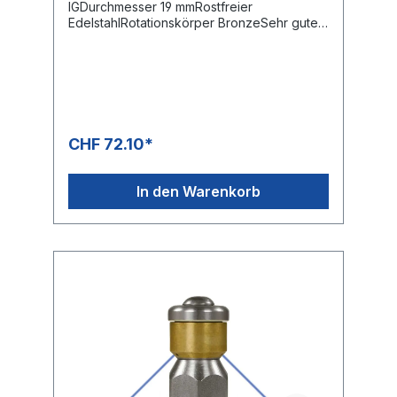
IGDurchmesser 19 mmRostfreier
EdelstahlRotationskörper BronzeSehr guter
Reinigungseffekt durch rotierende
Düsenstrahlen
CHF 72.10*
In den Warenkorb