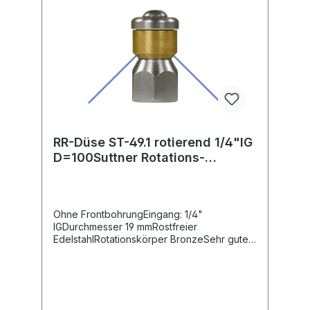
RR-Düse ST-49.1 rotierend 1/4"IG
D=100Suttner Rotations-
Rohrreinigungsdüse ST-49.1
Ohne FrontbohrungEingang: 1/4"
IGDurchmesser 19 mmRostfreier
EdelstahlRotationskörper BronzeSehr guter
Reinigungseffekt durch rotierende
Düsenstrahlen