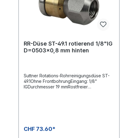
RR-Düse ST-49.1 rotierend 1/8"IG
D=0503x0,8 mm hinten
Suttner Rotations-Rohrreinigungsdüse ST-
49.1Ohne FrontbohrungEingang: 1/8"
IGDurchmesser 19 mmRostfreier
EdelstahlRotationskörper BronzeSehr guter
Reinigungseffekt durch rotierende
Düsenstrahlen
CHF 73.60*