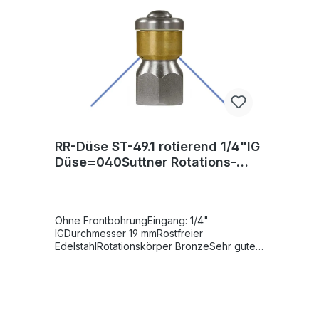
RR-Düse ST-49.1 rotierend 1/4"IG
Düse=040Suttner Rotations-
Rohrreinigungsdüse ST-49.1
Ohne FrontbohrungEingang: 1/4"
IGDurchmesser 19 mmRostfreier
EdelstahlRotationskörper BronzeSehr guter
Reinigungseffekt durch rotierende
Düsenstrahlen