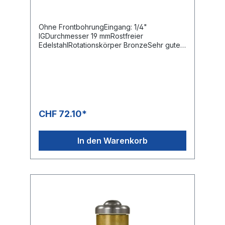
Ohne FrontbohrungEingang: 1/4"
IGDurchmesser 19 mmRostfreier
EdelstahlRotationskörper BronzeSehr guter
Reinigungseffekt durch rotierende
Düsenstrahlen
CHF 72.10*
In den Warenkorb