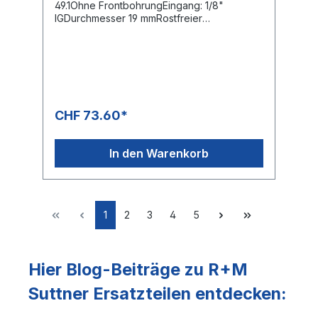
49.1Ohne FrontbohrungEingang: 1/8"
IGDurchmesser 19 mmRostfreier
EdelstahlRotationskörper BronzeSehr guter
Reinigungseffekt durch rotierende
Düsenstrahlen
CHF 73.60*
In den Warenkorb
1
2
3
4
5
Hier Blog-Beiträge zu R+M
Suttner Ersatzteilen entdecken: