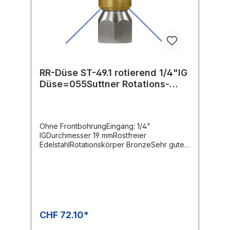
RR-Düse ST-49.1 rotierend 1/4"IG
Düse=055Suttner Rotations-
Rohrreinigungsdüse ST-49.1
Ohne FrontbohrungEingang: 1/4"
IGDurchmesser 19 mmRostfreier
EdelstahlRotationskörper BronzeSehr guter
Reinigungseffekt durch rotierende
Düsenstrahlen
CHF 72.10*