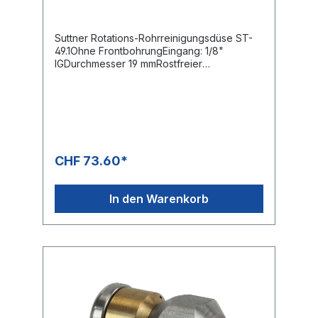
Suttner Rotations-Rohrreinigungsdüse ST-
49.1Ohne FrontbohrungEingang: 1/8"
IGDurchmesser 19 mmRostfreier
EdelstahlRotationskörper BronzeSehr guter
Reinigungseffekt durch rotierende
Düsenstrahlen
CHF 73.60*
In den Warenkorb