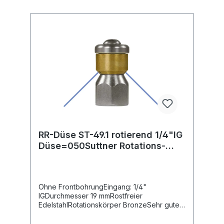
RR-Düse ST-49.1 rotierend 1/4"IG
Düse=050Suttner Rotations-
Rohrreinigungsdüse ST-49.1
Ohne FrontbohrungEingang: 1/4"
IGDurchmesser 19 mmRostfreier
EdelstahlRotationskörper BronzeSehr guter
Reinigungseffekt durch rotierende
Düsenstrahlen