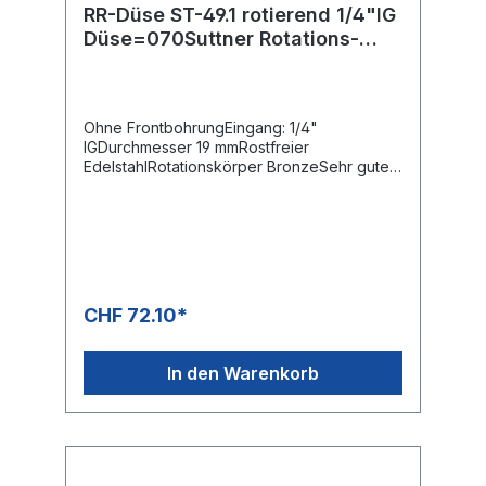
RR-Düse ST-49.1 rotierend 1/4"IG
Düse=070Suttner Rotations-
Rohrreinigungsdüse ST-49.1
Ohne FrontbohrungEingang: 1/4"
IGDurchmesser 19 mmRostfreier
EdelstahlRotationskörper BronzeSehr guter
Reinigungseffekt durch rotierende
Düsenstrahlen
CHF 72.10*
In den Warenkorb