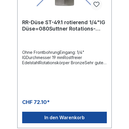
RR-Düse ST-49.1 rotierend 1/4"IG
Düse=080Suttner Rotations-
Rohrreinigungsdüse ST-49.1
Ohne FrontbohrungEingang: 1/4"
IGDurchmesser 19 mmRostfreier
EdelstahlRotationskörper BronzeSehr guter
Reinigungseffekt durch rotierende
Düsenstrahlen
CHF 72.10*
In den Warenkorb