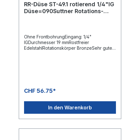
RR-Düse ST-49.1 rotierend 1/4"IG
Düse=090Suttner Rotations-
Rohrreinigungsdüse ST-49.1
Ohne FrontbohrungEingang: 1/4"
IGDurchmesser 19 mmRostfreier
EdelstahlRotationskörper BronzeSehr guter
Reinigungseffekt durch rotierende
Düsenstrahlen
CHF 56.75*
In den Warenkorb