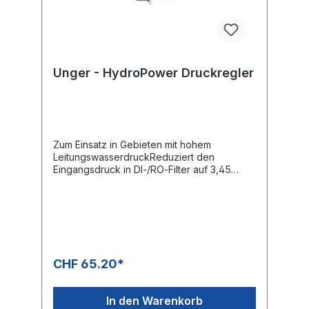
Unger - HydroPower Druckregler
Zum Einsatz in Gebieten mit hohem
LeitungswasserdruckReduziert den
Eingangsdruck in DI‐/RO‐Filter auf 3,45
barEinfach zwischen Schlauch und
Wassereingang stecken, keine
Fehlbedienung möglichAbmessung: 19,5 x 6
cmErsatzteilliste
CHF 65.20*
In den Warenkorb