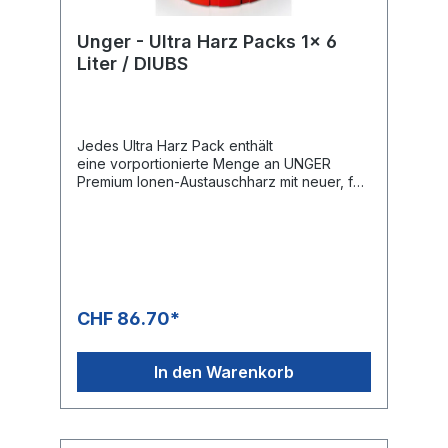
Unger - Ultra Harz Packs 1x 6
Liter / DIUBS
Jedes Ultra Harz Pack enthält
eine vorportionierte Menge an UNGER
Premium Ionen-Austauschharz mit neuer, für
die Glasreinigung perfektionierter Rezeptur.
Die FloWater-Technologie 2.0 in jedem Ultra
Harz Pack sorgt für einen effizienten
Wasserstrom durch den gesamten Tank und
optimiert dadurch die Ausnutzung
des Harzes.
CHF 86.70*
In den Warenkorb