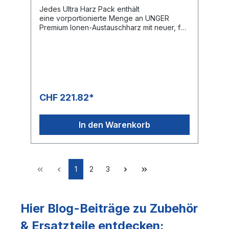
Jedes Ultra Harz Pack enthält
eine vorportionierte Menge an UNGER
Premium Ionen-Austauschharz mit neuer, für
die Glasreinigung perfektionierter
Rezeptur.Die FloWater-Technologie 2.0 in
jedem Ultra Harz Pack sorgt für einen
effizienten Wasserstrom durch den
gesamten Tank und optimiert dadurch die
Ausnutzung des Harzes.
CHF 221.82*
In den Warenkorb
1
2
3
Hier Blog-Beiträge zu Zubehör
& Ersatzteile entdecken: