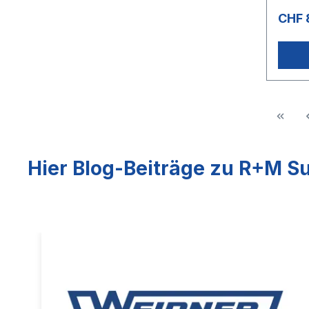
und kä
CHF 
geeign
hervor
8: Rol
Rollen
°CAnw
Wasch
Hier Blog-Beiträge zu R+M Su