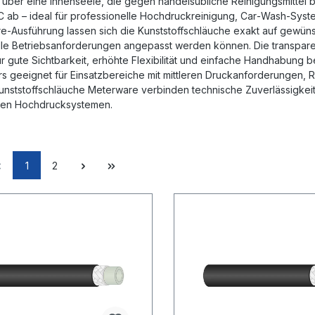
 über eine innenseele, die gegen handelsübliche Reinigungsmittel 
°C ab – ideal für professionelle Hochdruckreinigung, Car‑Wash‑Sy
e‑Ausführung lassen sich die Kunststoffschläuche exakt auf gewüns
elle Betriebsanforderungen angepasst werden können. Die transpare
r gute Sichtbarkeit, erhöhte Flexibilität und einfache Handhabung b
s geeignet für Einsatzbereiche mit mittleren Druckanforderungen,
unststoffschläuche Meterware verbinden technische Zuverlässigkeit m
ellen Hochdrucksystemen.
1
2