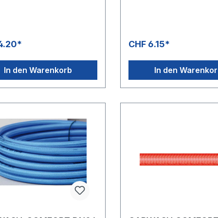
 -20 °C - +60
und thermoplastische Aus
endungsbereiche:Semiprofes
aus Polyurethan» Öl-, UV-,
le Hochdruckreinigung &
und w itterungsbeständig»
inigung
Besonders geringes Gewich
und kälteflexibel» DN 8 be
4.20*
CHF 6.15*
geeignet für Schaumlanzen
hervorragendes Biegeverh
8: Rollenlängen 100 m» DN 
In den Warenkorb
In den Warenko
Rollenlängen 200 m» -40 °
°CAnwendungsbereiche:SB
Waschanlagen