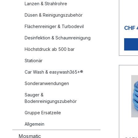
400 m»
Lanzen & Strahlrohre
°CAnw
sionel
Düsen & Reinigungszubehör
Rohrre
Flächenreiniger & Turbodevil
CHF 
Desinfektion & Schaumreinigung
Höchstdruck ab 500 bar
Stationär
Car Wash & easywash365+®
Sonderanwendungen
Sauger &
Bodenreinigungszubehör
Gruppe Ersatzeile
Allgemein
Mosmatic