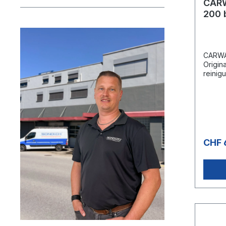
CAR
200 
bar/
CARWA
Origin
reinig
Innens
Polyes
und th
aus Po
und w 
Besond
und kä
CHF 
geeign
hervor
8: Rol
Rollen
°CAnw
Wasch