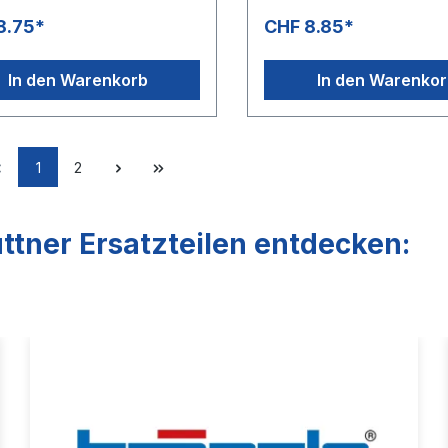
lteflexibel» DN 8 besonders
und kälteflexibel» DN 8 be
8.75*
CHF 8.85*
et für Schaumlanzen,
geeignet für Schaumlanzen
ragendes Biegeverhalten» DN
hervorragendes Biegeverh
lenlängen 100 m» DN 6:
8: Rollenlängen 100 m» DN 
In den Warenkorb
In den Warenko
längen 200 m» -40 °C - +60
Rollenlängen 200 m» -40 °
endungsbereiche:SB-
°CAnwendungsbereiche:SB
anlagen
Waschanlagen
1
2
ttner Ersatzteilen entdecken: