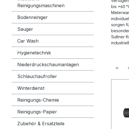
verfügen
Reinigungsmaschinen
bis +60 
Meterwar
Bodenreiniger
individu
sorgen fü
Sauger
besonder
Suttner K
Car Wash
industri
Hygienetechnik
Niederdruckschaumanlagen
Schlauchaufroller
Winterdienst
Reinigungs-Chemie
Reinigungs-Papier
Zubehör & Ersatzteile