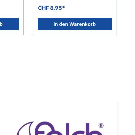
sonders
und kälteflexibel» DN 8 besonders
CHF 8.95*
,
geeignet für Schaumlanzen,
alten» DN
hervorragendes Biegeverhalten» DN
6:
8: Rollenlängen 100 m» DN 6:
rb
In den Warenkorb
C - +60
Rollenlängen 200 m» -40 °C - +60
-
°CAnwendungsbereiche:SB-
Waschanlagen