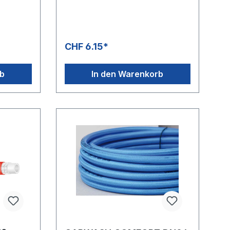
sendecke
und thermoplastische Aussendecke
 ozon-
aus Polyurethan» Öl-, UV-, ozon-
und w itterungsbeständig»
t» Leicht
Besonders geringes Gewicht» Leicht
sonders
und kälteflexibel» DN 8 besonders
CHF 6.15*
,
geeignet für Schaumlanzen,
alten» DN
hervorragendes Biegeverhalten» DN
6:
8: Rollenlängen 100 m» DN 6:
rb
In den Warenkorb
C - +60
Rollenlängen 200 m» -40 °C - +60
-
°CAnwendungsbereiche:SB-
Waschanlagen