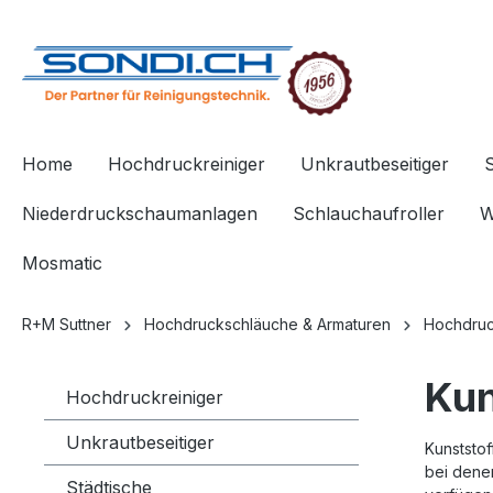
springen
Zur Hauptnavigation springen
Home
Hochdruckreiniger
Unkrautbeseitiger
Niederdruckschaumanlagen
Schlauchaufroller
W
Mosmatic
R+M Suttner
Hochdruckschläuche & Armaturen
Hochdruc
Kun
Hochdruckreiniger
Unkrautbeseitiger
Kunststo
bei dene
Städtische