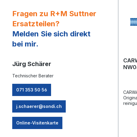
Fragen zu R+M Suttner
Ersatzteilen?
Melden Sie sich direkt
bei mir.
CAR
Jürg Schärer
NW08
blau
Technischer Berater
071 353 50 56
CARWA
Origin
reinig
j.schaerer@sondi.ch
Innens
Polyes
und th
Online-Visitenkarte
aus Po
und w 
Besond