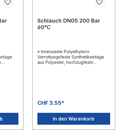
Bar
Schlauch DN05 200 Bar
60°C
» Innenseele Polyethylen»
einlage
Verrottungsfeste Synthetikeinlage
»
aus Polyester, hochzugfest»
rid»
Aussendecke Polyvinylchlorid»
nlänge
Bedingt ölbeständig» Rollenlänge
400 m» -20 °C - +60
miprofes
°CAnwendungsbereiche:Semiprofes
g &
sionelle Hochdruckreinigung &
Rohrreinigung
CHF 3.55*
rb
In den Warenkorb