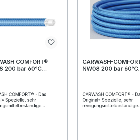
WASH COMFORT®
CARWASH-COMFOR
 200 bar 60°C
NW08 200 bar 60°C
Max. 100 meter Rolle
grünMax. 200 Meter 
SH COMFORT® - Das
CARWASH COMFORT® - D
al» Spezielle, sehr
Original» Spezielle, sehr
ungsmittelbeständige
reinigungsmittelbeständige
eele aus PES» Hochzugfeste
Innenseele aus PES» Hoch
terarmierung» Transparente
Polyesterarmierung» Trans
ermoplastische Aussendecke
und thermoplastische Aus
lyurethan» Öl-, UV-, ozon-
aus Polyurethan» Öl-, UV-,
itterungsbeständig»
und w itterungsbeständig»
ers geringes Gewicht» Leicht
Besonders geringes Gewich