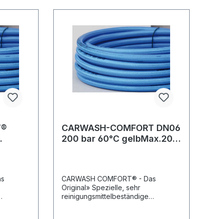
T®
CARWASH-COMFORT DN06
200 bar 60°C gelbMax.200
Rolle
bar/60 °C
as
CARWASH COMFORT® - Das
Original» Spezielle, sehr
reinigungsmittelbeständige
zugfeste
Innenseele aus PES» Hochzugfeste
parente
Polyesterarmierung» Transparente