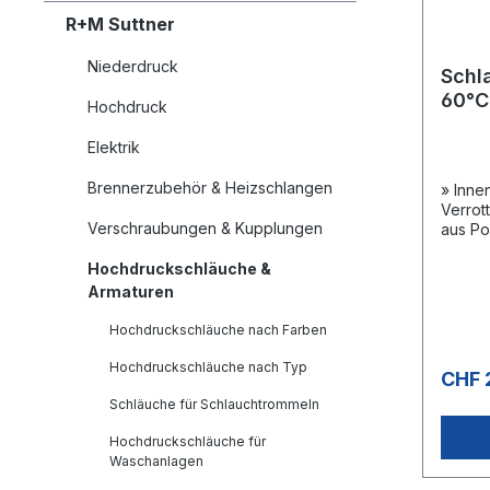
R+M Suttner
Niederdruck
Schl
60°C
Hochdruck
Elektrik
Brennerzubehör & Heizschlangen
» Inne
Verrot
Verschraubungen & Kupplungen
aus Po
Aussen
Hochdruckschläuche &
Beding
400 m»
Armaturen
°CAnw
sionel
Hochdruckschläuche nach Farben
Rohrre
Hochdruckschläuche nach Typ
CHF 
Schläuche für Schlauchtrommeln
Hochdruckschläuche für
Waschanlagen