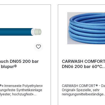
auch DN05 200 bar
CARWASH COMFOR
 blupur®
DN06 200 bar 60°C
grauMax. 200 meter 
®» Innenseele Polyethylen»
CARWASH COMFORT® - D
tungsfeste Synthetikeinlage
Original» Spezielle, sehr
lyester, hochzugfest»
reinigungsmittelbeständige
decke Polyvinylchlorid»
Innenseele aus PES» Hoch
t ölbeständig» Rollenlänge
Polyesterarmierung» Trans