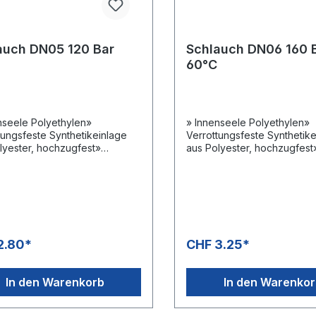
auch DN05 120 Bar
Schlauch DN06 160 
60°C
nseele Polyethylen»
» Innenseele Polyethylen»
tungsfeste Synthetikeinlage
Verrottungsfeste Synthetik
lyester, hochzugfest»
aus Polyester, hochzugfest
decke Polyvinylchlorid»
Aussendecke Polyvinylchlo
t ölbeständig» Rollenlänge
Bedingt ölbeständig» Rolle
 -20 °C - +60
400 m» -20 °C - +60
endungsbereiche:Semiprofes
°CAnwendungsbereiche:Se
le Hochdruckreinigung &
sionelle Hochdruckreinigun
inigung
Rohrreinigung
2.80*
CHF 3.25*
In den Warenkorb
In den Warenko