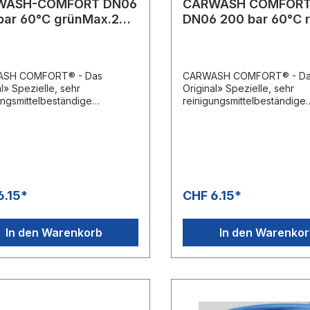
WASH-COMFORT DN06
CARWASH COMFOR
bar 60°C grünMax.200
DN06 200 bar 60°C 
60 °C
200 meter Rolle
SH COMFORT® - Das
CARWASH COMFORT® - D
al» Spezielle, sehr
Original» Spezielle, sehr
ungsmittelbeständige
reinigungsmittelbeständige
eele aus PES» Hochzugfeste
Innenseele aus PES» Hoch
terarmierung» Transparente
Polyesterarmierung» Trans
ermoplastische Aussendecke
und thermoplastische Aus
lyurethan» Öl-, UV-, ozon-
aus Polyurethan» Öl-, UV-,
itterungsbeständig»
und w itterungsbeständig»
ers geringes Gewicht» Leicht
Besonders geringes Gewich
lteflexibel» DN 8 besonders
und kälteflexibel» DN 8 be
6.15*
CHF 6.15*
et für Schaumlanzen,
geeignet für Schaumlanzen
ragendes Biegeverhalten» DN
hervorragendes Biegeverh
lenlängen 100 m» DN 6:
8: Rollenlängen 100 m» DN 
In den Warenkorb
In den Warenko
längen 200 m» -40 °C - +60
Rollenlängen 200 m» -40 °
endungsbereiche:SB-
°CAnwendungsbereiche:SB
anlagen
Waschanlagen