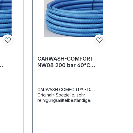
T
CARWASH-COMFORT
NW08 200 bar 60°C
Rolle
rotMax. 200 Meter Rolle
as
CARWASH COMFORT® - Das
Original» Spezielle, sehr
reinigungsmittelbeständige
zugfeste
Innenseele aus PES» Hochzugfeste
parente
Polyesterarmierung» Transparente
sendecke
und thermoplastische Aussendecke
 ozon-
aus Polyurethan» Öl-, UV-, ozon-
und w itterungsbeständig»
t» Leicht
Besonders geringes Gewicht» Leicht