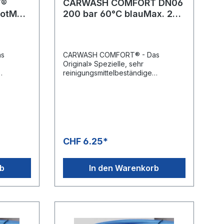
T®
CARWASH COMFORT DN06
rotMax.
200 bar 60°C blauMax. 200
Meter Rolle
as
CARWASH COMFORT® - Das
Original» Spezielle, sehr
reinigungsmittelbeständige
zugfeste
Innenseele aus PES» Hochzugfeste
parente
Polyesterarmierung» Transparente
sendecke
und thermoplastische Aussendecke
 ozon-
aus Polyurethan» Öl-, UV-, ozon-
und w itterungsbeständig»
t» Leicht
Besonders geringes Gewicht» Leicht
sonders
und kälteflexibel» DN 8 besonders
CHF 6.25*
,
geeignet für Schaumlanzen,
alten» DN
hervorragendes Biegeverhalten» DN
6:
8: Rollenlängen 100 m» DN 6:
rb
In den Warenkorb
C - +60
Rollenlängen 200 m» -40 °C - +60
-
°CAnwendungsbereiche:SB-
Waschanlagen