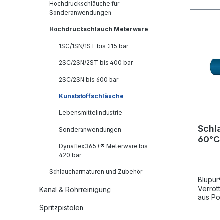
Hochdruckschläuche für
Sonderanwendungen
Hochdruckschlauch Meterware
1SC/1SN/1ST bis 315 bar
2SC/2SN/2ST bis 400 bar
2SC/2SN bis 600 bar
Kunststoffschläuche
Lebensmittelindustrie
Schl
Sonderanwendungen
60°C
Dynaflex365+® Meterware bis
420 bar
Schlaucharmaturen und Zubehör
Blupur
Verrot
Kanal & Rohrreinigung
aus Po
Aussen
Spritzpistolen
Beding