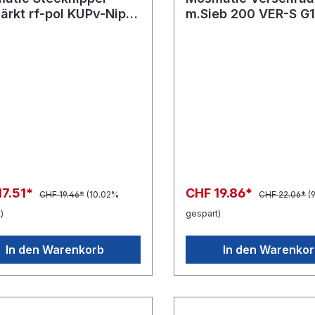
ärkt rf-pol KUPv-Nip
m.Sieb 200 VER-S G1
3 G1/4"-F L=78 NW7
G1/2"M
7
17.51*
CHF 19.86*
CHF 19.46*
(10.02%
CHF 22.06*
(
)
gespart)
In den Warenkorb
In den Warenko