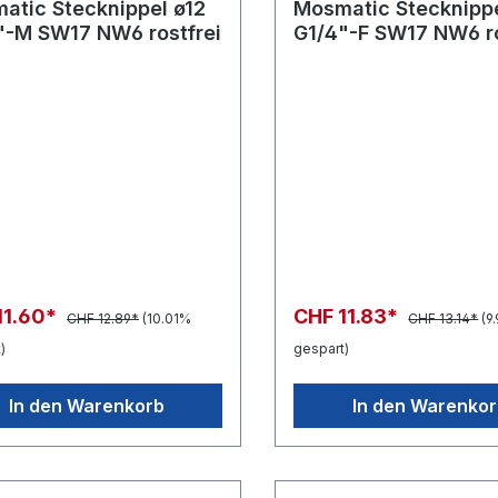
atic Stecknippel ø12
Mosmatic Stecknippe
"-M SW17 NW6 rostfrei
G1/4"-F SW17 NW6 ro
11.60*
CHF 11.83*
CHF 12.89*
(10.01%
CHF 13.14*
(9
)
gespart)
In den Warenkorb
In den Warenko