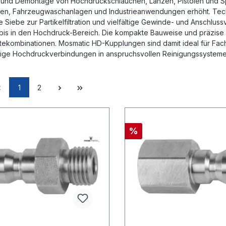
und Demontage von Hochdruckschläuchen, Lanzen, Pistolen und Spez
ten, Fahrzeugwaschanlagen und Industrieanwendungen erhöht. Tech
te Siebe zur Partikelfiltration und vielfältige Gewinde- und Anschlus
bis in den Hochdruck-Bereich. Die kompakte Bauweise und präzise 
tekombinationen. Mosmatic HD-Kupplungen sind damit ideal für Fach
ige Hochdruckverbindungen in anspruchsvollen Reinigungssysteme
1
2
%