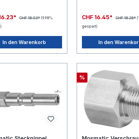
16.23*
CHF 16.45*
CHF 18.03*
(9.98%
CHF 18.28*
(
)
gespart)
In den Warenkorb
In den Warenko
%
atic Stecknippel
Mosmatic Verschra