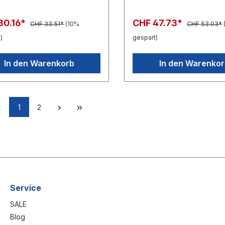
30.16*
CHF 47.73*
CHF 33.51*
(10%
CHF 53.03*
)
gespart)
In den Warenkorb
In den Warenko
1
2
Service
SALE
Blog