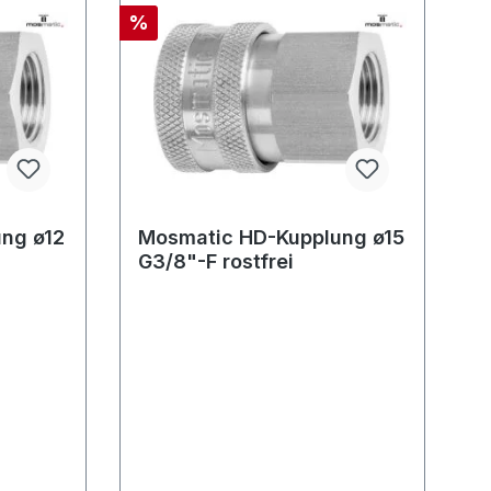
%
ng ø12
Mosmatic HD-Kupplung ø15
G3/8"-F rostfrei