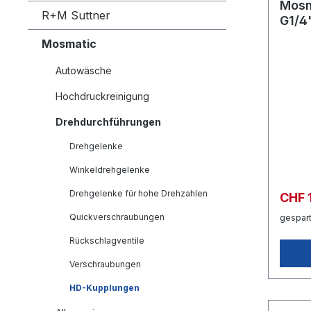
Mosm
R+M Suttner
G1/4
Mosmatic
Autowäsche
Hochdruckreinigung
Drehdurchführungen
Drehgelenke
Winkeldrehgelenke
Drehgelenke für hohe Drehzahlen
CHF 
Quickverschraubungen
gespart
Rückschlagventile
Verschraubungen
HD-Kupplungen