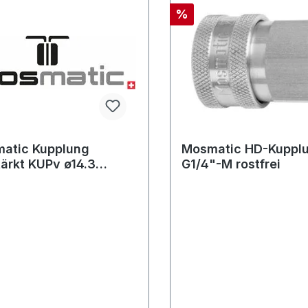
%
atic Kupplung
Mosmatic HD-Kupplu
tärkt KUPv ø14.3
G1/4"-M rostfrei
"-M
ing/Kunststoff