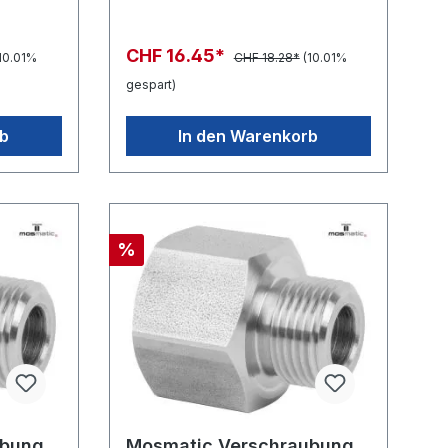
CHF 16.45*
10.01%
CHF 18.28*
(10.01%
gespart)
rb
In den Warenkorb
%
ubung
Mosmatic Verschraubung