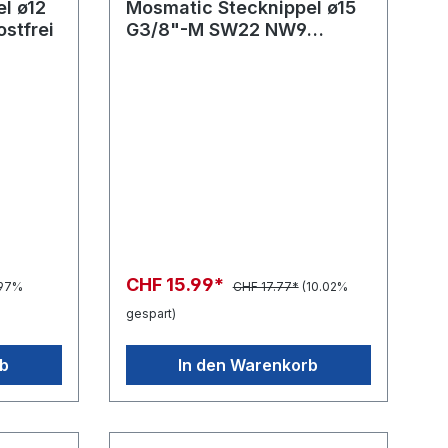
l ø12
Mosmatic Stecknippel ø15
stfrei
G3/8"-M SW22 NW9
rostfrei
CHF 15.99*
.97%
CHF 17.77*
(10.02%
gespart)
rb
In den Warenkorb