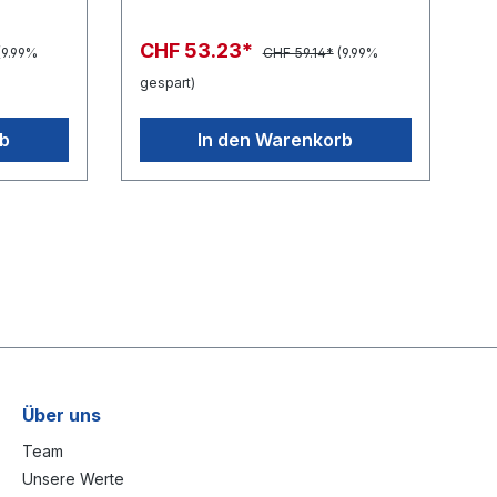
CHF 53.23*
(9.99%
CHF 59.14*
(9.99%
gespart)
rb
In den Warenkorb
Über uns
Team
Unsere Werte