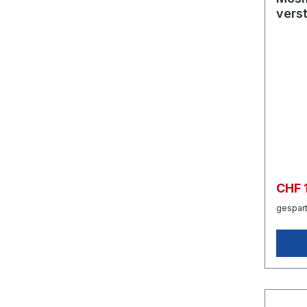
verst
ø14.
SW1
CHF 
gespart