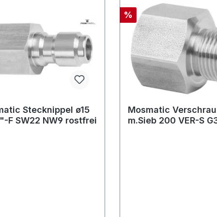
%
atic Stecknippel ø15
Mosmatic Verschra
"-F SW22 NW9 rostfrei
m.Sieb 200 VER-S G
G3/8"M