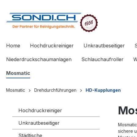
springen
Zur Hauptnavigation springen
Home
Hochdruckreiniger
Unkrautbeseitiger
Niederdruckschaumanlagen
Schlauchaufroller
W
Mosmatic
Mosmatic
Drehdurchführungen
HD-Kupplungen
Mo
Hochdruckreiniger
Unkrautbeseitiger
Mosmatic
sichere 
Städtische