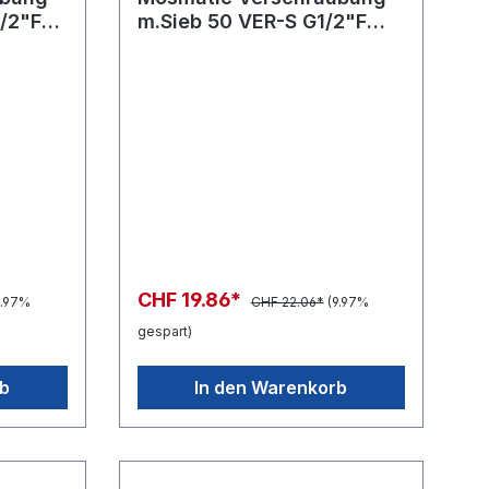
/2"F
m.Sieb 50 VER-S G1/2"F
G1/2"M
CHF 19.86*
9.97%
CHF 22.06*
(9.97%
gespart)
rb
In den Warenkorb