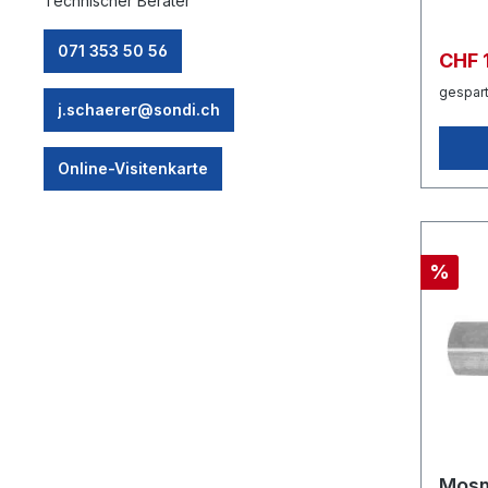
Technischer Berater
071 353 50 56
CHF 
gespart
j.schaerer@sondi.ch
Online-Visitenkarte
%
Mosm