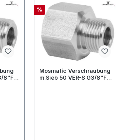
%
ubung
Mosmatic Verschraubung
3/8"F
m.Sieb 50 VER-S G3/8"F
G3/8"M