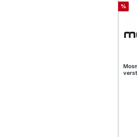
%
Mosm
vers
G1/4
Mess