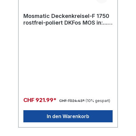
Mosmatic Deckenkreisel-F 1750
rostfrei-poliert DKFos MOS in:...
out:...
CHF 921.99*
CHF 1’024.43*
(10% gespart)
In den Warenkorb