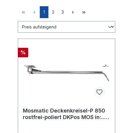
1
2
3
%
Mosmatic Deckenkreisel-P 850
rostfrei-poliert DKPos MOS in:...
out:...