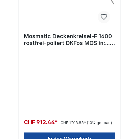
Mosmatic Deckenkreisel-F 1600
rostfrei-poliert DKFos MOS in:...
out:...
CHF 912.44*
CHF 1’013.83*
(10% gespart)
In den Warenkorb