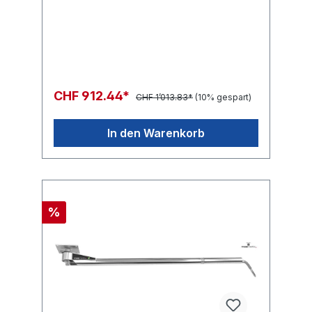
CHF 912.44*
CHF 1’013.83*
(10% gespart)
In den Warenkorb
%