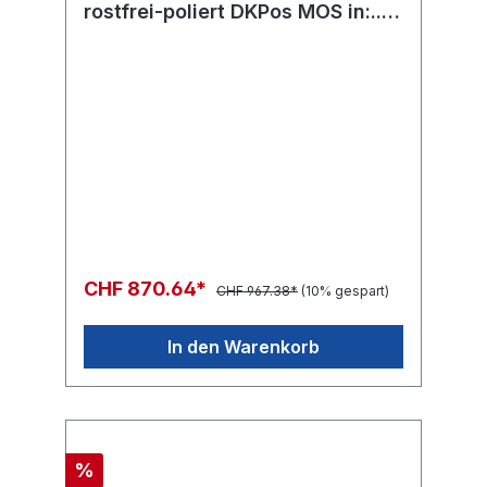
rostfrei-poliert DKPos MOS in:...
out:...
CHF 870.64*
CHF 967.38*
(10% gespart)
In den Warenkorb
%