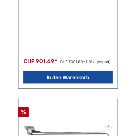
CHF 901.69*
CHF 1’001.88*
(10% gespart)
In den Warenkorb
%