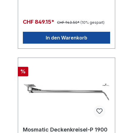
Flüssigkeiten, Gase oder Luft eingesetzt
werden, spielt er durch die grosse
Reichweite seine Stärken aus. >360°
kreuzungsfreies Schwenken Abgedichtetes
CHF 849.15*
CHF 943.50*
(10% gespart)
Lagerdesign Mehrere
Industrieanwendungen Auch für hohe
Durchflussmengen erhältlich
In den Warenkorb
%
Mosmatic Deckenkreisel-P 1900