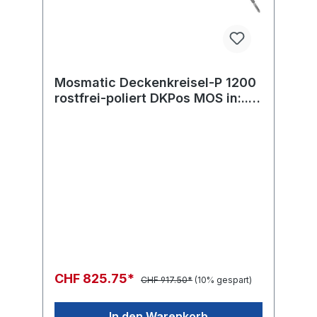
Mosmatic Deckenkreisel-P 1200
rostfrei-poliert DKPos MOS in:...
out:...
CHF 825.75*
CHF 917.50*
(10% gespart)
In den Warenkorb