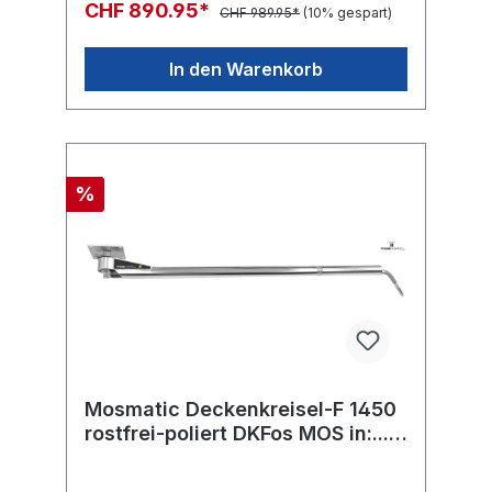
CHF 890.95*
CHF 989.95*
(10% gespart)
In den Warenkorb
%
Mosmatic Deckenkreisel-F 1450
rostfrei-poliert DKFos MOS in:...
out:...