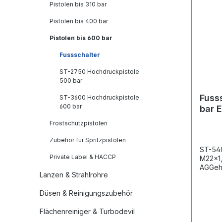
Pistolen bis 310 bar
Pistolen bis 400 bar
Pistolen bis 600 bar
Fussschalter
ST-2750 Hochdruckpistole
500 bar
Fuss
ST-3600 Hochdruckpistole
600 bar
bar 
Frostschutzpistolen
Zubehör für Spritzpistolen
ST-540
Private Label & HACCP
M22x1
AGGeh
Lanzen & Strahlrohre
pulver
Pistol
Düsen & Reinigungszubehör
500 bar
Flächenreiniger & Turbodevil