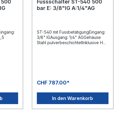
 500
Fussschalter ST-540 500
IG
bar E: 3/8"IG A:1/4"AG
Eingang:
ST-540 mit FussbetätigungEingang:
,5
3/8" IGAusgang: 1/4" AGGehäuse
Stahl pulverbeschichtetInklusive HD-
00 bar /
Pistole ST-2750Mit
GummifüssenMax. 500 bar / 30 l/min
/ 150°C
CHF 787.00*
rb
In den Warenkorb