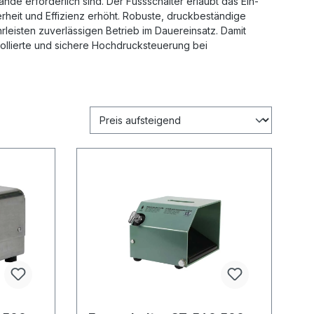
de erforderlich sind. Der Fussschalter erlaubt das Ein-
heit und Effizienz erhöht. Robuste, druckbeständige
eisten zuverlässigen Betrieb im Dauereinsatz. Damit
trollierte und sichere Hochdrucksteuerung bei