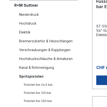
Fuss
R+M Suttner
bar E
Niederdruck
Hochdruck
ST-550
1/4" I
Elektrik
Edelsta
Edelst
Brennerzubehör & Heizschlangen
80 l/m
Verschraubungen & Kupplungen
Hochdruckschläuche & Armaturen
CHF 
Kanal & Rohrreinigung
Spritzpistolen
Pistolen bis 24,5 bar
Pistolen bis 125 bar
Pistolen bis 250 bar