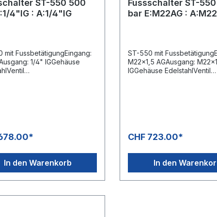
schalter ST-550 500
Fussschalter ST-550
:1/4"IG : A:1/4"IG
bar E:M22AG : A:M22
 mit FussbetätigungEingang:
ST-550 mit Fussbetätigung
GAusgang: 1/4" IGGehäuse
M22x1,5 AGAusgang: M22x1
hlVentil
IGGehäuse EdelstahlVentil
ahlGummifüsseMax. 500 bar /
EdelstahlGummifüsseMax. 5
in / 150°C
80 l/min / 150°C
678.00*
CHF 723.00*
In den Warenkorb
In den Warenko