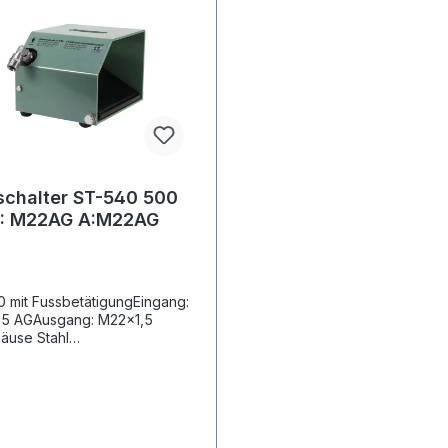
schalter ST-540 500
E: M22AG A:M22AG
 mit FussbetätigungEingang:
,5 AGAusgang: M22x1,5
äuse Stahl
beschichtetInklusive HD-
e ST-2750GummifüsseMax.
 / 30 l/min / 150 °C