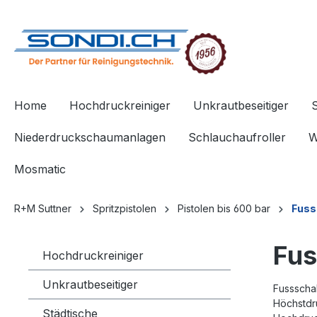
springen
Zur Hauptnavigation springen
Home
Hochdruckreiniger
Unkrautbeseitiger
Niederdruckschaumanlagen
Schlauchaufroller
W
Mosmatic
R+M Suttner
Spritzpistolen
Pistolen bis 600 bar
Fuss
Fus
Hochdruckreiniger
Unkrautbeseitiger
Fussscha
Höchstdr
Städtische