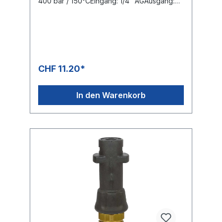
400 bar / 150°CEingang: 1/4" AGAusgang:
1/4" AG
CHF 11.20*
In den Warenkorb