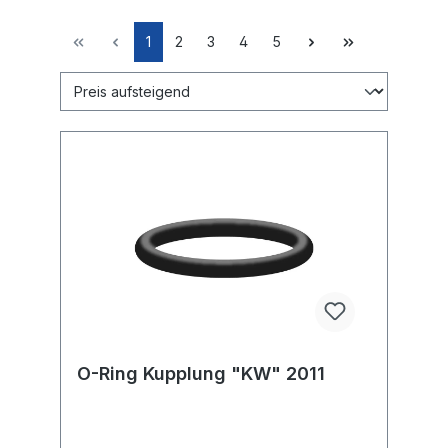
1
2
3
4
5
O-Ring Kupplung "KW" 2011