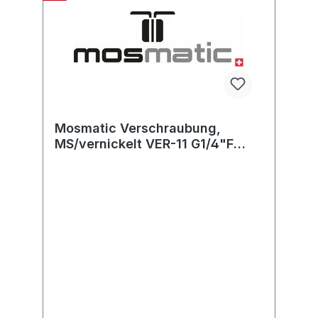
Mosmatic Verschraubung,
MS/vernickelt VER-11 G1/4"F
3/8"NPT-F L=28 SW22