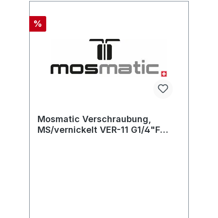
%
Mosmatic Verschraubung,
MS/vernickelt VER-11 G1/4"F
1/4"NPT-F L=28 SW19