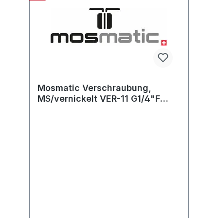
Mosmatic Verschraubung,
MS/vernickelt VER-11 G1/4"F
G1/4"F L=25 SW19