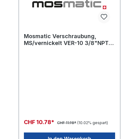
Mosmatic Verschraubung,
MS/vernickelt VER-10 3/8"NPT-
M 3/8"NPT-M L=35 SW19
CHF 10.78*
CHF 11.98*
(10.02% gespart)
In den Warenkorb