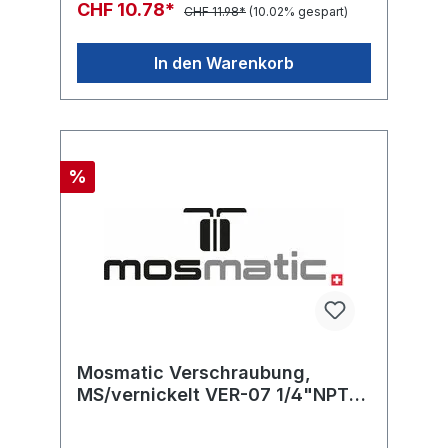
CHF 10.78*
CHF 11.98*
(10.02% gespart)
In den Warenkorb
%
Mosmatic Verschraubung,
MS/vernickelt VER-07 1/4"NPT-
M 3/8"NPT-M L=34 SW19