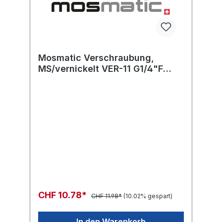
Mosmatic Verschraubung,
MS/vernickelt VER-11 G1/4"F
G3/8"F L=26 SW22
CHF 10.78*
CHF 11.98*
(10.02% gespart)
In den Warenkorb