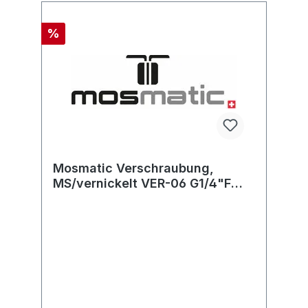
%
Mosmatic Verschraubung,
MS/vernickelt VER-06 G1/4"F
G1/4"M60° L=27 SW19