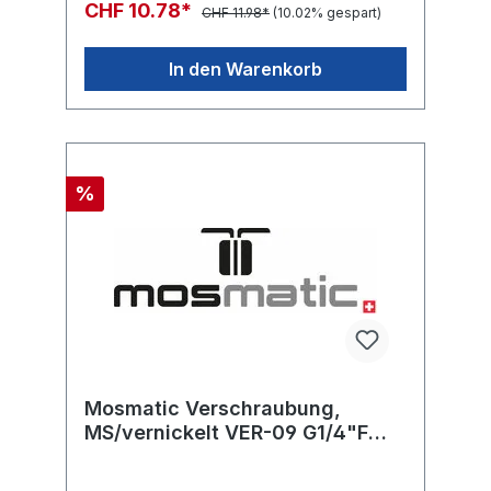
CHF 10.78*
CHF 11.98*
(10.02% gespart)
In den Warenkorb
%
Mosmatic Verschraubung,
MS/vernickelt VER-09 G1/4"F
G3/8"M L=28 SW19