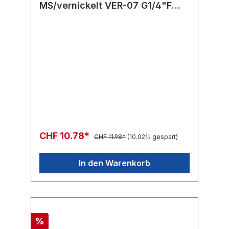
MS/vernickelt VER-07 G1/4"F
3/8"NPT-M L=28 SW19
CHF 10.78*
CHF 11.98*
(10.02% gespart)
In den Warenkorb
%