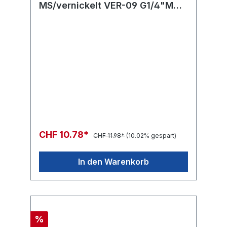
MS/vernickelt VER-09 G1/4"M
G3/8"M L=31 SW19
CHF 10.78*
CHF 11.98*
(10.02% gespart)
In den Warenkorb
%