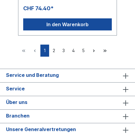
getestet Hautfreundlicher pH-Wert Sorgen
CHF 74.40*
Sie für eine gute Hygiene:
Werksversiegelter Flakon mit einer neuen
Pumpe für jedes Nachfüllen reduziert das
In den Warenkorb
Risiko von Kontamination und trägt dazu bei,
die Formulierungen auf dem Weg bis zum
Anwender zu schützen. Geeignet für
schmutzige, ölig-fettige Hände: Dank der
fettlösenden Inhaltsstoffe ist dies eine
1
2
3
4
5
effektive Wahl. Weniger Abfall: In sich
zusammenfallender Flakon reduziert das
Abfallvolumen um bis zu 70 %. Zeitersparnis
für Reinigungspersonal: zertifiziertes
Service und Beratung
müheloses Nachfüllen in weniger als 10
Sekunden KARTON: 6
PlastikflaschenPALETTE: 480 Plastikflaschen
Service
= 80 Kartons, Höhe: 1.45 m
Über uns
Branchen
Unsere Generalvertretungen