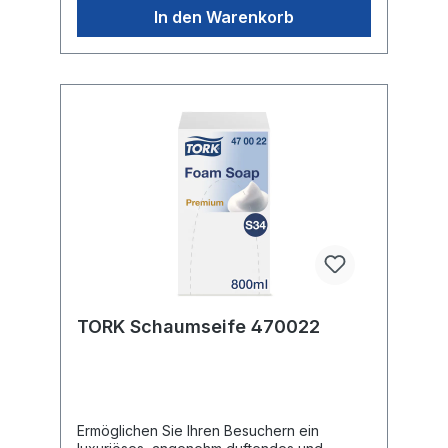
zertifiziert von ECARF, der Europäischen
In den Warenkorb
Stiftung für Allergieforschung Empfohlen für
stärker verschmutzte Hände und einen
Bedarf an mehr Reinigungskraft*, wie z. B. in
der Küche Extra Pflege für sensible Haut.
Nährt trockene Haut mit lipidhaltigen,
regenerierenden Inhaltsstoffen, wie
Glyzerin, Betain und Panthenol. 96 %
natürliche Inhaltsstoffe Ohne Zusatz von
Duftstoffen Für häufige Anwendung
Weniger Energieverbrauch: Diese Seife ist
bei Verwendung mit kaltem Wasser
nachweislich wirksam Hautfreundlicher pH-
Wert Dermatologisch getestet Schnelles
Nachfüllen in weniger als 10
SekundenKARTON: 8
PlastikflaschenPALETTE: 672 Plastikflaschen
= 84 Kartons, Höhe: 1.6 m
TORK Schaumseife 470022
Ermöglichen Sie Ihren Besuchern ein