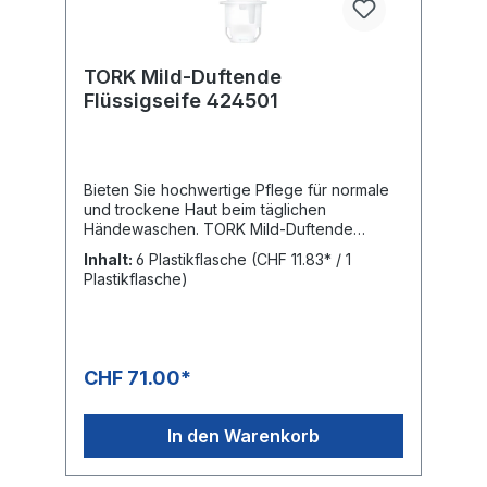
TORK Mild-Duftende
Flüssigseife 424501
Bieten Sie hochwertige Pflege für normale
und trockene Haut beim täglichen
Händewaschen. TORK Mild-Duftende
Flüssigseife zeichnet sich durch ihren
Inhalt:
6 Plastikflasche
(CHF 11.83* / 1
frischen Duft und ihre
Plastikflasche)
feuchtigkeitsspendenden und
regenerierenden Inhaltsstoffe für ein
sanftes Händewaschen aus. Passend für
TORK Spender für Seifen und
Händedesinfektionsmittel, Easy-to-use-
CHF 71.00*
zertifiziert, ermöglicht allen Nutzer*innen
eine gute Händehygiene. Frisch duftende
Handseife Eine sanfte Seife mit
In den Warenkorb
feuchtigkeitsspendenden Inhaltsstoffen und
Perlglanz. Feuchtigkeitsspendend: mit
rückfettenden Inhaltsstoffen Dermatologisch