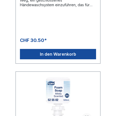
Weg, ein geschlossenes
Händewaschsystem einzuführen, das für
alle geeignet ist? Mit dem TORK Starter
Pack erleben Sie eine benutzerfreundliche,
leicht zu wartende, saubere und
hygienische Seifenausgabe. Jedes Starter
Pack enthält einen weissen TORK Spender
für Seifen und Händedesinfektionsmittel und
ein Flakon der TORK Reine Hand
CHF 30.50*
Schaumseife, eine mit dem EU Ecolabel
zertifizierte Handseifenrezeptur, die zu 99
% aus natürlichen Inhaltsstoffen besteht,
In den Warenkorb
sanft zur Haut und leicht biologisch
abbaubar ist. Bedienen Sie mehrere
Hygienebedürfnisse mit einem System – Ein
grosses Sortiment an Seifen und
Händedesinfektionsmitteln in Schaum-,
Flüssig- oder Gelform, die den
Anforderungen Ihres Unternehmens und
Endkunden entsprechen. Die richtige
Dosierung – Variable Dosiermenge zur
Optimierung von Verbrauch, Hygiene und
Benutzererlebnis. Zuverlässiges
Spendererlebnis – Getestet auf eine
Lebensdauer von über 1 Million