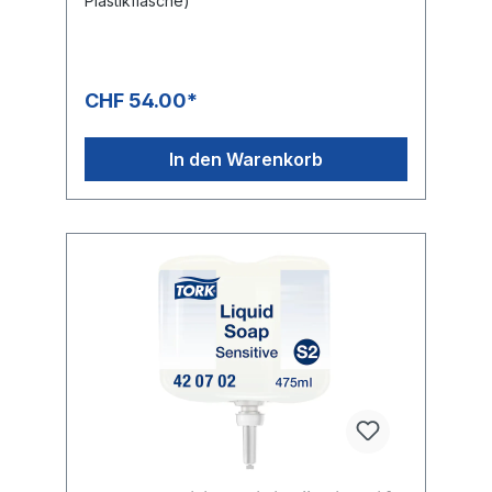
Plastikflasche)
feuchtigkeitsspendenden und
regenerierenden Inhaltsstoffe für ein
sanftes Händewaschen aus. Passend für
TORK Mini-Spender für Flüssigseife, die
Easy-to-use-zertifiziert sind und allen
CHF 54.00*
Nutzer*innen eine gute Händehygiene
ermöglichen. Frisch duftende Handseife
Eine sanfte Seife mit
In den Warenkorb
feuchtigkeitsspendenden Inhaltsstoffen und
Perlglanz. Feuchtigkeitsspendend: mit
rückfettenden Inhaltsstoffen Dermatologisch
getestet Hautfreundlicher pH-Wert Weniger
Abfall: In sich zusammenfallender Flakon
reduziert das Abfallvolumen um bis zu 70 %
Zeitersparnis für Reinigungspersonal:
zertifiziertes müheloses Nachfüllen in
weniger als 10 Sekunden Sorgen Sie für
eine gute Hygiene: Werksversiegelter
Flakon mit einer neuen Pumpe für jedes
Nachfüllen reduziert das Risiko von
Kontamination und trägt dazu bei, die
Formulierungen auf dem Weg bis zum
Anwender zu schützen. 96 % natürliche
Inhaltsstoffe Weniger Energieverbrauch:
Diese Seife ist bei Verwendung mit kaltem