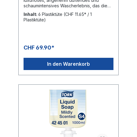
luxuriöses, angenehm duftendes und
schaumintensives Wascherlebnis, das die
Haut der Hände weich und geschmeidig
Inhalt:
6 Plastiktüte
(CHF 11.65* / 1
werden lässt. Hohe Kapazität – bietet
Plastiktüte)
Kontrolle der Dosierung und verhindert
ÜbernutzungKARTON: 6
PlastiktütenPALETTE: 882 Plastiktüten = 147
Kartons, Höhe: 1.72 m
CHF 69.90*
In den Warenkorb