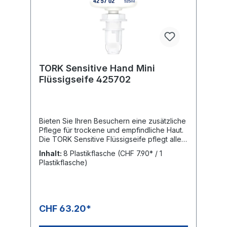
der Kreuzkontamination Weniger Abfall: In
sich zusammenfallender Flakon reduziert
das Abfallvolumen um bis zu 70 % KARTON:
8 PlastikflaschenPALETTE: 672
Plastikflaschen = 84 Kartons, Höhe: 1.6 m
TORK Sensitive Hand Mini
Flüssigseife 425702
Bieten Sie Ihren Besuchern eine zusätzliche
Pflege für trockene und empfindliche Haut.
Die TORK Sensitive Flüssigseife pflegt alle
Hauttypen dank ihrer hautregenerierenden
Inhalt:
8 Plastikflasche
(CHF 7.90* / 1
Inhaltsstoffe und ohne Zugabe von Parfüm.
Plastikflasche)
Allergikerfreundlich zertifiziert durch ECARF,
der Europäischen Stiftung für
Allergieforschung. Geeignet für TORK Mini-
Spender für Seifen und
Händedesinfektionsmittel, „Easy to use“-
CHF 63.20*
zertifiziert, ermöglicht allen Nutzer*innen
eine gute Händehygiene. Allergiefreundlich