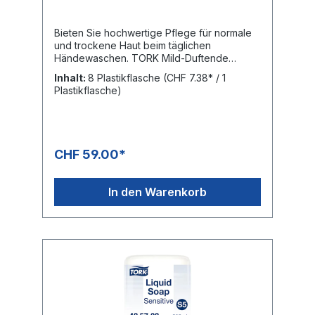
Bieten Sie hochwertige Pflege für normale
und trockene Haut beim täglichen
Händewaschen. TORK Mild-Duftende
Flüssigseife überzeugt durch frischen Duft
Inhalt:
8 Plastikflasche
(CHF 7.38* / 1
und ihre feuchtigkeitsspendenden und
Plastikflasche)
regenerierenden Inhaltsstoffe für ein
sanftes Händewaschen. Passend für TORK
Mini-Spender für Seifen und
Händedesinfektionsmittel, „Easy to use“-
zertifiziert, ermöglicht allen Nutzer*innen
CHF 59.00*
eine gute Händehygiene. Frisch duftende
Handseife Eine sanfte Seife mit
feuchtigkeitsspendenden Inhaltsstoffen und
In den Warenkorb
Perlglanz. Feuchtigkeitsspendend: mit
rückfettenden Inhaltsstoffen 96 % natürliche
Inhaltsstoffe Weniger Energieverbrauch:
Diese Seife ist bei Verwendung mit kaltem
Wasser nachweislich wirksam
Dermatologisch getestet Hautfreundlicher
pH-Wert Schnelles Nachfüllen in weniger als
10 Sekunden Hygienisches Nachfüllen –
Werksversiegelter Flakon mit Einwegpumpe
für jede Nachfüllung reduziert das Risiko