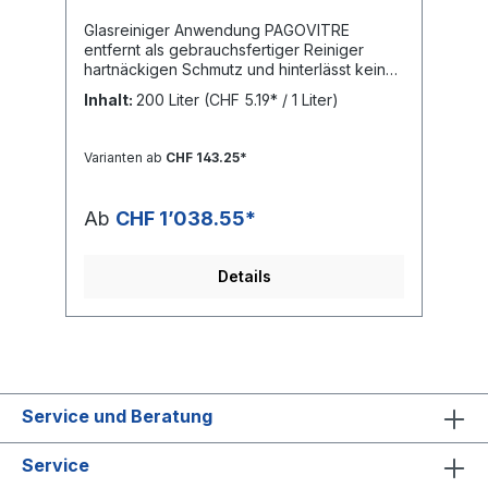
Glasreiniger Anwendung PAGOVITRE
entfernt als gebrauchsfertiger Reiniger
hartnäckigen Schmutz und hinterlässt keine
Streifen. Gebrauchsanweisung Mit einer
Inhalt:
200 Liter
(CHF 5.19* / 1 Liter)
Sprühflasche zu reinigende Oberfläche
leicht einsprühen, mit Lappen oder
geeignetem Papier reinigen, anschliessend
Varianten ab
CHF 143.25*
nachreiben.VOC-Lenkungsabgabe: Im Preis
ist die VOC-Lenkungsabgabe von CHF 0.67
/ Liter inbegriffen.
Ab
CHF 1’038.55*
Sicherheitsdatenblatt_PAGOVITRE_1314_DEFi
che de données de
sécurité_PAGOVITRE_1314_FR
Details
Service und Beratung
Service