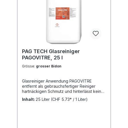
PAG TECH Glasreiniger
PAGOVITRE, 25 l
Grösse:
grosser Bidon
Glasreiniger Anwendung PAGOVITRE
entfernt als gebrauchsfertiger Reiniger
hartnäckigen Schmutz und hinterlässt keine
Streifen. Gebrauchsanweisung Mit einer
Inhalt:
25 Liter
(CHF 5.73* / 1 Liter)
Sprühflasche zu reinigende Oberfläche
leicht einsprühen, mit Lappen oder
geeignetem Papier reinigen, anschliessend
nachreiben.VOC-Lenkungsabgabe: Im Preis
ist die VOC-Lenkungsabgabe von CHF 0.67
/ Liter inbegriffen.