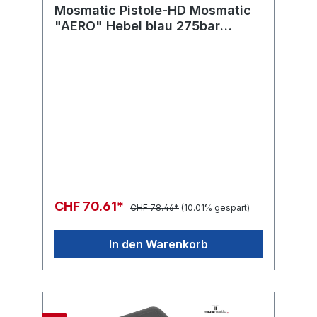
Mosmatic Pistole-HD Mosmatic
"AERO" Hebel blau 275bar
in:G3/8"F out:G1/4"F
CHF 70.61*
CHF 78.46*
(10.01% gespart)
In den Warenkorb