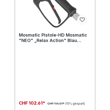
Mosmatic Pistole-HD Mosmatic
"NEO" „Relax Action" Blau
350bar in:G3/8"F out:G1/4"F
WSø8
CHF 102.61*
CHF 114.01*
(10% gespart)