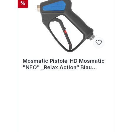
%
Mosmatic Pistole-HD Mosmatic
"NEO" „Relax Action“ Blau
350bar in:G3/8"F out:G1/4"F