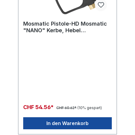
Mosmatic Pistole-HD Mosmatic
"NANO" Kerbe, Hebel
schwarz/rot 275bar in:G3/8"F
out:G1/4"F WSø8
CHF 54.56*
CHF 60.62*
(10% gespart)
In den Warenkorb