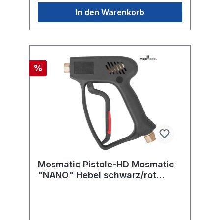
In den Warenkorb
%
Mosmatic Pistole-HD Mosmatic
"NANO" Hebel schwarz/rot
275bar in:G3/8"F out:G1/4"F
WSø8