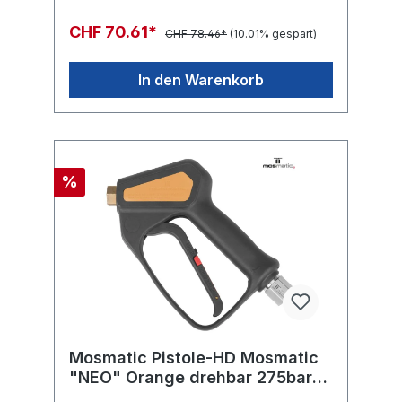
CHF 70.61*
CHF 78.46*
(10.01% gespart)
In den Warenkorb
%
Mosmatic Pistole-HD Mosmatic
"NEO" Orange drehbar 275bar
in:G3/8"F out:G1/4"F