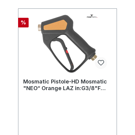
%
Mosmatic Pistole-HD Mosmatic
"NEO“ Orange LAZ in:G3/8"F
out:G1/4"F