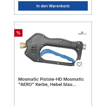
In den Warenkorb
%
Mosmatic Pistole-HD Mosmatic
"AERO" Kerbe, Hebel blau
275bar in:G3/8"F out:G1/4"F