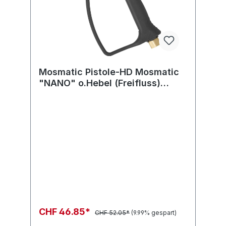
Mosmatic Pistole-HD Mosmatic
"NANO" o.Hebel (Freifluss)
in:G3/8"F out:G1/4"F
CHF 46.85*
CHF 52.05*
(9.99% gespart)