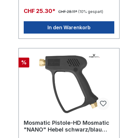
CHF 25.30*
CHF 28.11*
(10% gespart)
In den Warenkorb
%
Mosmatic Pistole-HD Mosmatic
"NANO" Hebel schwarz/blau
275bar in:G3/8"-F out:G1/4"-F