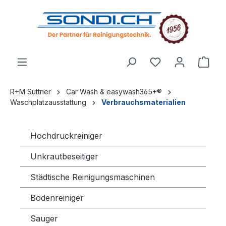
alt springen
R+M Suttner
Car Wash & easywash365+®
Waschplatzausstattung
Verbrauchsmaterialien
Hochdruckreiniger
Unkrautbeseitiger
Städtische Reinigungsmaschinen
Bodenreiniger
Sauger