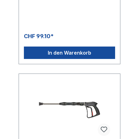
bis zu 200°C und einem Druck von max. 20
bar einsetzbar.Die ST-860D ist bei kleineren
und mittleren Volumenströmen einfach
unschlagbar.Neben der enormen
Temperaturbeständigkeit ist das Dichtungs-
Copolymer für alle mineralölbasierten
CHF 99.10*
Flüssigkeiten sowie anorganischen
Säuren,Laugen, Alkohole und
Korrosionsschutzmittel auf Basis von Aminen
In den Warenkorb
und Meerwasser sowie auch deren
Mischungen geeignet.Die Platzierung des
Schlauchanschlusses im vorderen Teil der
Pistole wirkt sich sowohl auf das Handling
der Pistolen im professionellen Umfeld, als
auch auf dieHitzeabstrahlung in Hand- und
Körpernähe positiv aus.