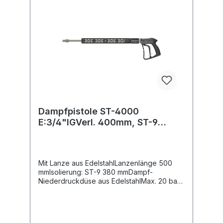
Pistole wirkt sich sowohl auf das Handling
der Pistolen im professionellen Umfeld, als
auch auf dieHitzeabstrahlung in Hand- und
Körpernähe positiv aus.
Dampfpistole ST-4000
E:3/4"IGVerl. 400mm, ST-9
Isolierung, Dampf ND-Düse
Mit Lanze aus EdelstahlLanzenlänge 500
mmIsolierung: ST-9 380 mmDampf-
Niederdruckdüse aus EdelstahlMax. 20 bar /
200°CEingang: 3/4" IGDie Dampfpistolen
der Serien ST-4000 ist eine optimale
Lösung für Reinigungsanwendungen mit
Dampf und bis zu 200°C und einemDruck