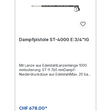
der Pistolen im professionellen Umfeld, als
auch auf dieHitzeabstrahlung in Hand- und
Körpernähe positiv aus.
Dampfpistole ST-4000 E:3/4"IG
Mit Lanze aus EdelstahlLanzenlänge 1000
mmIsolierung: ST-9 760 mmDampf-
Niederdruckdüse aus EdelstahlMax. 20 bar /
200°CEingang: 3/4" IGWeep Ausführung
(Dauerleck)
CHF 678.00*