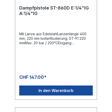
Dampfpistole ST-860D E:1/4"IG
A:1/4"IG
Mit Lanze aus EdelstahlLanzenlänge 400
mm, 220 mm IsoliertIsolierung: ST-9.1 220
mmMax. 20 bar / 200°CEingang:
1/4"IGAusgang: 1/4"IG-NPT, ohne DüseDie
ST-860D Dampfpistole ist eine optimale
Lösung für Reinigungsanwendungen mit
Dampf und bis zu 200°C und einem Druck
von max. 20 bar einsetzbar.Die ST-860D ist
bei kleineren und mittleren Volumenströmen
einfach unschlagbar.Neben der enormen
CHF 147.00*
Temperaturbeständigkeit ist das Dichtungs-
Copolymer für alle mineralölbasierten
Flüssigkeiten sowie anorganischen
In den Warenkorb
Säuren,Laugen, Alkohole und
Korrosionsschutzmittel auf Basis von Aminen
und Meerwasser sowie auch deren
Mischungen geeignet.Die Platzierung des
Schlauchanschlusses im vorderen Teil der