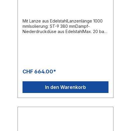
Isolierung, Dampf ND-Düse
Mit Lanze aus EdelstahlLanzenlänge 1000
mmIsolierung: ST-9 380 mmDampf-
Niederdruckdüse aus EdelstahlMax. 20 bar /
200°CEingang: 3/4" IGDie Dampfpistolen
der Serien ST-4000 ist eine optimale
Lösung für Reinigungsanwendungen mit
Dampf und bis zu 200°C und einemDruck
von max. 20 bar einsetzbar. Die ST-4000 ist
durch ihr speziell aus AluminiumGefertigtes
Ventilgehäuse mit 3/4" IG insbesondere für
CHF 664.00*
extrem grosse Volumenströme
ausgelegt.Neben der enormen
Temperaturbeständigkeit ist das Dichtungs-
In den Warenkorb
Copolymer für alle mineralölbasierten
Flüssigkeiten sowie anorganischen
Säuren,Laugen, Alkohole und
Korrosionsschutzmittel auf Basis von Aminen
und Meerwasser sowie auch deren
Mischungen geeignet.Die Platzierung des
Schlauchanschlusses im vorderen Teil der
Pistole wirkt sich sowohl auf das Handling