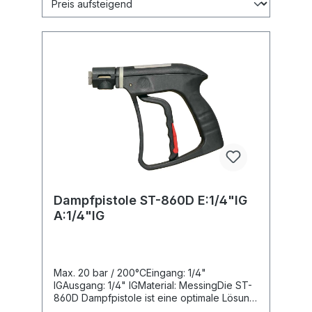
Dampfpistole ST-860D E:1/4"IG
A:1/4"IG
Max. 20 bar / 200°CEingang: 1/4"
IGAusgang: 1/4" IGMaterial: MessingDie ST-
860D Dampfpistole ist eine optimale Lösung
für Reinigungsanwendungen mit Dampf und