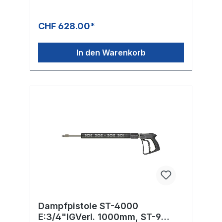
von max. 20 bar einsetzbar. Die ST-4000 ist
durch ihr speziell aus AluminiumGefertigtes
Ventilgehäuse mit 3/4" IG insbesondere für
CHF 628.00*
extrem grosse Volumenströme
ausgelegt.Neben der enormen
Temperaturbeständigkeit ist das Dichtungs-
In den Warenkorb
Copolymer für alle mineralölbasierten
Flüssigkeiten sowie anorganischen
Säuren,Laugen, Alkohole und
Korrosionsschutzmittel auf Basis von Aminen
und Meerwasser sowie auch deren
Mischungen geeignet.Die Platzierung des
Schlauchanschlusses im vorderen Teil der
Pistole wirkt sich sowohl auf das Handling
der Pistolen im professionellen Umfeld, als
auch auf dieHitzeabstrahlung in Hand- und
Körpernähe positiv aus.
Dampfpistole ST-4000
E:3/4"IGVerl. 1000mm, ST-9