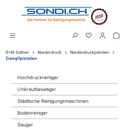
alt springen
R+M Suttner
Niederdruck
Niederdruckpistolen
Dampfpistolen
Hochdruckreiniger
Unkrautbeseitiger
Städtische Reinigungsmaschinen
Bodenreiniger
Sauger