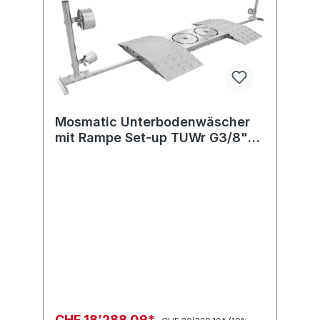
Mosmatic Unterbodenwäscher
mit Rampe Set-up TUWr G3/8"-M
4xG3/8"-F
CHF 18’288.09*