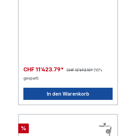
CHF 11’423.79*
CHF 12’693.10*
(10%
gespart)
In den Warenkorb
%