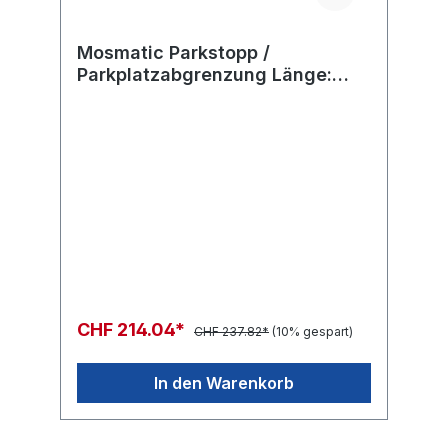
Mosmatic Parkstopp /
Parkplatzabgrenzung Länge:
870mm aus schwarzem
Neugummi
CHF 214.04*
CHF 237.82*
(10% gespart)
In den Warenkorb