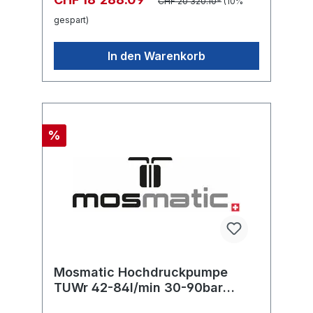
CHF 20’320.10*
(10%
gespart)
In den Warenkorb
%
Mosmatic Hochdruckpumpe
TUWr 42-84l/min 30-90bar
400U/min