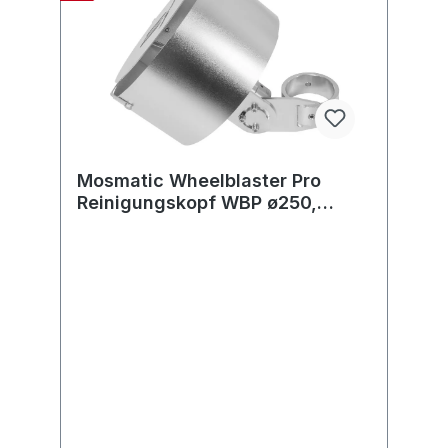
Mosmatic Wheelblaster Pro
Reinigungskopf WBP ø250,
G3/8"-F 2xWS DYF