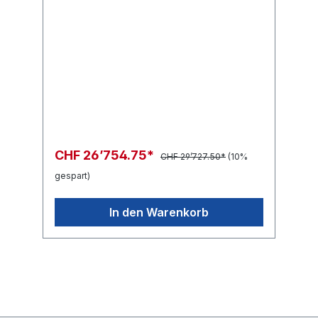
CHF 26’754.75*
CHF 29’727.50*
(10%
gespart)
In den Warenkorb