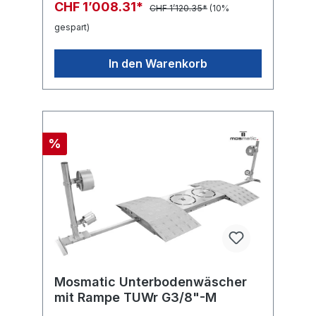
CHF 1’008.31*
CHF 1’120.35*
(10%
gespart)
In den Warenkorb
%
Mosmatic Unterbodenwäscher
mit Rampe TUWr G3/8"-M