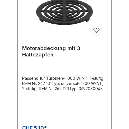
Motorabdeckung mit 3
Haltezapfen
Passend für Turbinen- 1000 W-NT, 1-stufig,
R+M Nr. 262 101Typ: universal- 1200 W-NT,
2-stufig, R+M Nr. 262 120Typ: 069203004-
1200 W-NT, 2-stufig, R+M Nr. 262 120
502Typ: A210-2505450- 1200W-NT, 2-
stufig, R+M Nr. 262 120 902Typ: universal-
1200W-NT, 1-stufig, R+M Nr. 262 120 104Typ:
402-6 mit Thermosicherung
CHF 5.10*