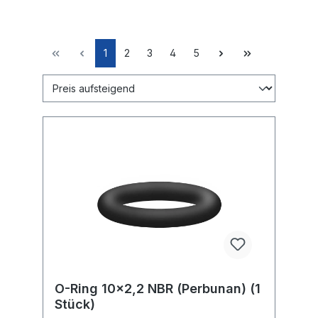
1
2
3
4
5
O-Ring 10x2,2 NBR (Perbunan) (1
Stück)