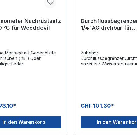
mometer Nachrüstsatz
Durchflussbegrenze
0 °C für Weeddevil
1/4"AG drehbar für
Weeddevil
he Montage mit Gegenplatte
Zubehör
hrauben (inkl.),Oder
DurchflussbegrenzerDurchf
itiger Feder.
enzer zur Wasserreduzierun
Adapter und Dosierdüsen(1,0 
1,2 / 1,3 / 1,4)Ausgang: 1/4"
AGEingang: M22x1,5 IG mit 
auf 1/4" AG
93.10*
CHF 101.30*
In den Warenkorb
In den Warenko