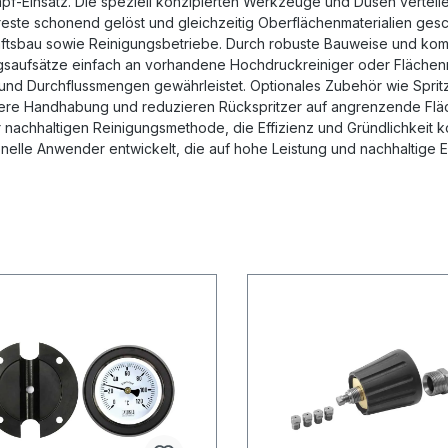
pf-Einsatz. Die speziell konzipierten Werkzeuge und Düsen vertei
reste schonend gelöst und gleichzeitig Oberflächenmaterialien gesc
ftsbau sowie Reinigungsbetriebe. Durch robuste Bauweise und komp
saufsätze einfach an vorhandene Hochdruckreiniger oder Flächenrei
und Durchflussmengen gewährleistet. Optionales Zubehör wie Sprit
here Handhabung und reduzieren Rückspritzer auf angrenzende Flä
 nachhaltigen Reinigungsmethode, die Effizienz und Gründlichkeit k
nelle Anwender entwickelt, die auf hohe Leistung und nachhaltige 