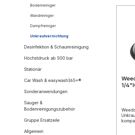
Bodenreiniger
Wandreiniger
Dampfreiniger
Unkrautvernichtung
Desinfektion & Schaumreinigung
Höchstdruck ab 500 bar
Stationär
Weed
Car Wash & easywash365+®
1/4"
Sonderanwendungen
Sauger &
Bodenreinigungszubehör
Weedd
Unkrau
Gruppe Ersatzeile
kompak
können
Allgemein
schmal