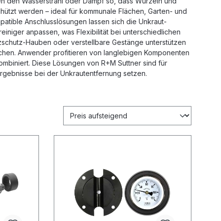
len den Wasserstrahl oder Dampf so, dass Wurzeln und
hützt werden – ideal für kommunale Flächen, Garten- und
atible Anschlusslösungen lassen sich die Unkraut-
niger anpassen, was Flexibilität bei unterschiedlichen
zschutz-Hauben oder verstellbare Gestänge unterstützen
chen. Anwender profitieren von langlebigen Komponenten
ombiniert. Diese Lösungen von R+M Suttner sind für
Ergebnisse bei der Unkrautentfernung setzen.