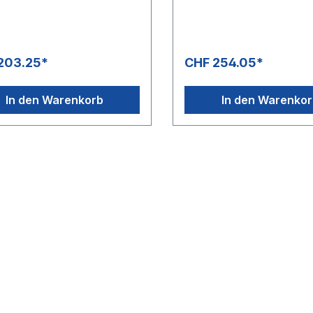
ringe Gewicht sind längere
das geringe Gewicht sind l
seinsätze und damit
Arbeitseinsätze und damit
nleistungen von 60 bis 160 m²
Flächenleistungen von 60 b
in Problem.Der weeddevil® ist
/ h kein Problem.Der weedde
ederdruckanwendungen bei
für Niederdruckanwendung
203.25*
CHF 254.05*
Temperatur von max. 150 °C
einer Temperatur von max. 
et.Sein extrem robustes
geeignet.Sein extrem robus
n überzeugt den Anwender
Design überzeugt den Anw
In den Warenkorb
In den Warenko
hieb!Ideal für professionelle
auf Anhieb!Ideal für profess
eister in der Garten-,
Dienstleister in der Garten-,
nal- und
Kommunal- und
ereinigungstechnik.
Gebäudereinigungstechnik.