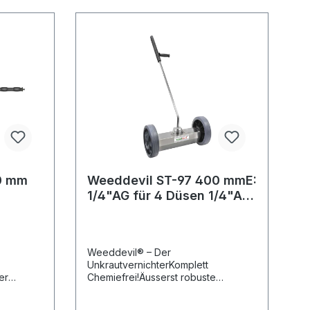
0 mm
Weeddevil ST-97 400 mmE:
1/4"AG für 4 Düsen 1/4"AG-
NPT
Weeddevil® – Der
UnkrautvernichterKomplett
er
Chemiefrei!Äusserst robuste
AusführungSchwenkbare
.Durch
Anwendung an schrägen und