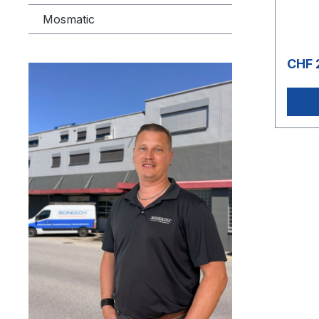
das ge
Arbeit
Mosmatic
Fläche
/ h ke
für Ni
CHF 
einer 
geeign
Desig
auf An
Dienstl
Kommu
Gebäud