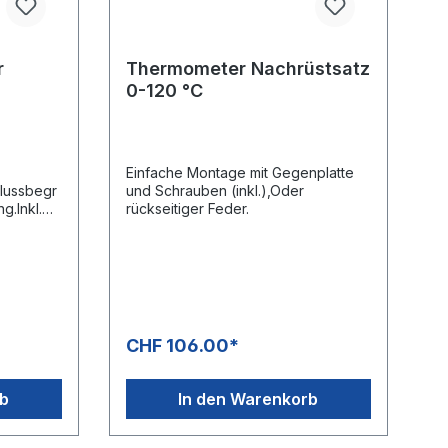
r
Thermometer Nachrüstsatz
0-120 °C
Einfache Montage mit Gegenplatte
lussbegr
und Schrauben (inkl.),Oder
g.Inkl.
rückseitiger Feder.
/ 1,1 /
Adapter
CHF 106.00*
rb
In den Warenkorb