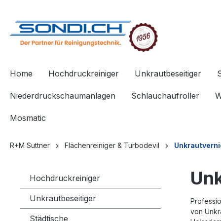
springen
Zur Hauptnavigation springen
Home
Hochdruckreiniger
Unkrautbeseitiger
Niederdruckschaumanlagen
Schlauchaufroller
W
Mosmatic
R+M Suttner
Flächenreiniger & Turbodevil
Unkrautvern
Unk
Hochdruckreiniger
Unkrautbeseitiger
Professio
von Unkr
Städtische