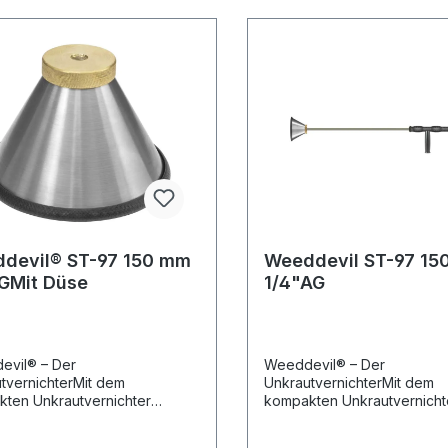
devil® ST-97 150 mm
Weeddevil ST-97 15
IGMit Düse
1/4"AG
evil® – Der
Weeddevil® – Der
tvernichterMit dem
UnkrautvernichterMit dem
ten Unkrautvernichter
kompakten Unkrautvernicht
 Sie effektiv an sehr
können Sie effektiv an sehr
en Flächen arbeiten.Durch
schmalen Flächen arbeiten