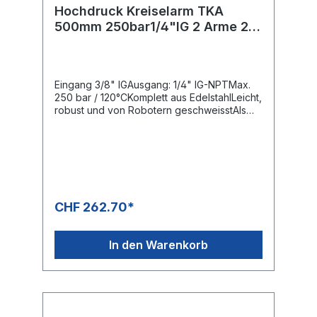
Hochdruck Kreiselarm TKA
500mm 250bar1/4"IG 2 Arme 2
Düsen ; verschweisst
Eingang 3/8" IGAusgang: 1/4" IG-NPTMax.
250 bar / 120°CKomplett aus EdelstahlLeicht,
robust und von Robotern geschweisstAls
Teile-, Band- oder FlächenreinigerWeitere
Ausführungen auf Anfrage erhältlich
CHF 262.70*
In den Warenkorb