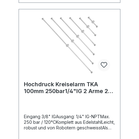
Hochdruck Kreiselarm TKA
100mm 250bar1/4"IG 2 Arme 2
Düsen ; verschweisst
Eingang 3/8" IGAusgang: 1/4" IG-NPTMax.
250 bar / 120°CKomplett aus EdelstahlLeicht,
robust und von Robotern geschweisstAls
Teile-, Band- oder FlächenreinigerWeitere
Ausführungen auf Anfrage erhältlich