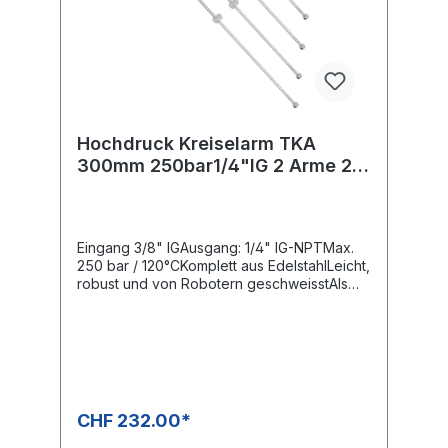
Hochdruck Kreiselarm TKA
300mm 250bar1/4"IG 2 Arme 2
Düsen ; verschweisst
Eingang 3/8" IGAusgang: 1/4" IG-NPTMax.
250 bar / 120°CKomplett aus EdelstahlLeicht,
robust und von Robotern geschweisstAls
Teile-, Band- oder FlächenreinigerWeitere
Ausführungen auf Anfrage erhältlich
CHF 232.00*