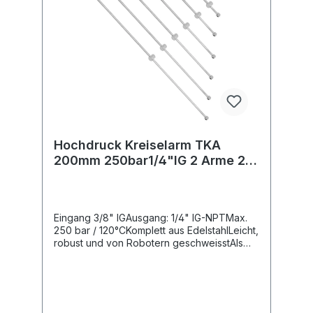
Hochdruck Kreiselarm TKA
200mm 250bar1/4"IG 2 Arme 2
Düsen ; verschweisst
Eingang 3/8" IGAusgang: 1/4" IG-NPTMax.
250 bar / 120°CKomplett aus EdelstahlLeicht,
robust und von Robotern geschweisstAls
Teile-, Band- oder FlächenreinigerWeitere
Ausführungen auf Anfrage erhältlich