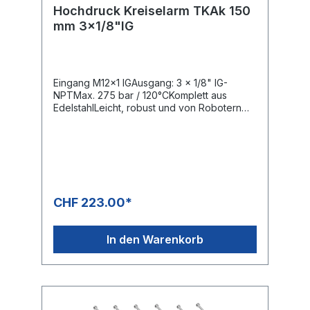
Hochdruck Kreiselarm TKAk 150
mm 3x1/8"IG
Eingang M12x1 IGAusgang: 3 x 1/8" IG-
NPTMax. 275 bar / 120°CKomplett aus
EdelstahlLeicht, robust und von Robotern
geschweisstAls Teile-, Band- oder
FlächenreinigerWeitere Ausführungen auf
Anfrage erhältlich
CHF 223.00*
In den Warenkorb