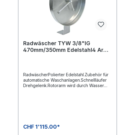
Radwäscher TYW 3/8"IG
470mm/350mm Edelstahl4 Arme
mit 4 x 1/8" NPT
RadwäscherPolierter Edelstahl.Zubehör für
automatische Waschanlagen.Schnellläufer
Drehgelenk.Rotorarm wird durch Wasser
angetrieben.Höhen verstellbar.Anschluss
über einen Schlauch des Pumpensystems.Es
werden 4 Düsen mit 1/8" IG NPT
benötigt.Rotor 470 / 350 mm.Max. 250 bar /
2.000 U/min / 120 °CTyp StandardEingang
3/8"IG
CHF 1’115.00*