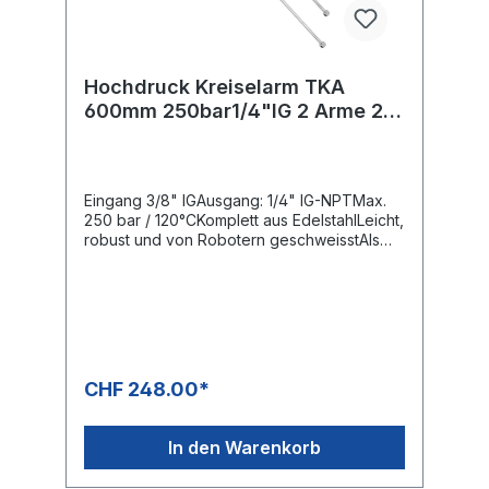
Hochdruck Kreiselarm TKA
600mm 250bar1/4"IG 2 Arme 2
Düsen ; verschweisst
Eingang 3/8" IGAusgang: 1/4" IG-NPTMax.
250 bar / 120°CKomplett aus EdelstahlLeicht,
robust und von Robotern geschweisstAls
Teile-, Band- oder FlächenreinigerWeitere
Ausführungen auf Anfrage erhältlich
CHF 248.00*
In den Warenkorb