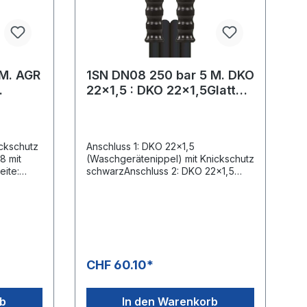
1SN DN08 250 bar 5 M. DKO
22x1,5 : DKO 22x1,5Glatte
Oberfläche
ickschutz
Anschluss 1: DKO 22x1,5
8 mit
(Waschgerätenippel) mit Knickschutz
ite:
schwarzAnschluss 2: DKO 22x1,5
age)
(Waschgerätenippel) mit Knickschutz
schwarzNennweite: 8Typ: 1SN (1
 °C4-
Stahldrahteinlage) glatte
OberflächeFarbe: schwarzMax. 250
bar / 150 °C
CHF 60.10*
rb
In den Warenkorb