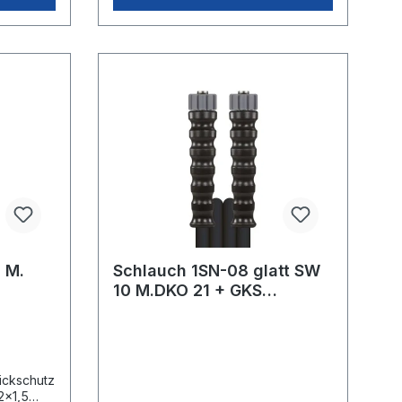
 M.
Schlauch 1SN-08 glatt SW
10 M.DKO 21 + GKS
äche
Schwarz
ickschutz
2x1,5