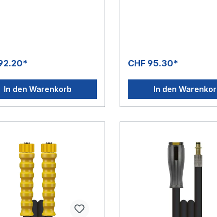
1SN (1 Stahldrahteinlage)
(Waschgerätenippel) mit Kn
 OberflächeFarbe:
schwarzNennweite: 8Typ: 1
zMax. 250 bar / 150 °C4-
Stahldrahteinlage) glatte
Sicherheit
OberflächeFarbe: schwarz
bar / 150 °C
92.20*
CHF 95.30*
In den Warenkorb
In den Warenko