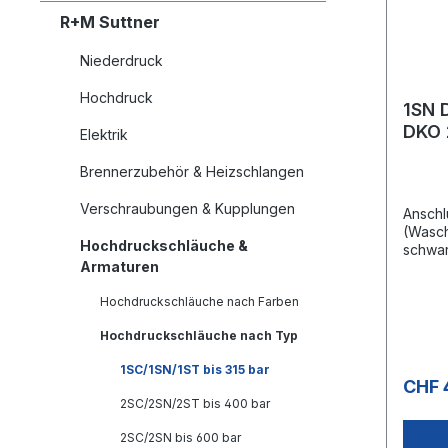
R+M Suttner
Niederdruck
Hochdruck
1SN D
DKO 
Elektrik
22x1
Brennerzubehör & Heizschlangen
Verschraubungen & Kupplungen
Anschl
(Wasch
Hochdruckschläuche &
schwar
Armaturen
(Wasch
schwar
Hochdruckschläuche nach Farben
Stahld
Oberfl
Hochdruckschläuche nach Typ
bar / 
1SC/1SN/1ST bis 315 bar
CHF 
2SC/2SN/2ST bis 400 bar
2SC/2SN bis 600 bar