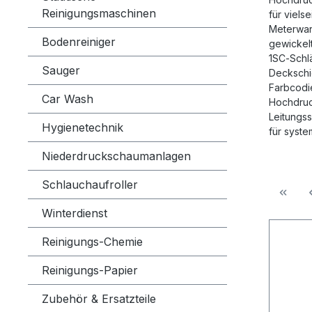
Reinigungsmaschinen
für viels
Meterwar
Bodenreiniger
gewickel
1SC‑Schl
Sauger
Deckschi
Farbcodi
Car Wash
Hochdruck
Leitungs
Hygienetechnik
für syst
Niederdruckschaumanlagen
Schlauchaufroller
Winterdienst
Reinigungs-Chemie
Reinigungs-Papier
Zubehör & Ersatzteile