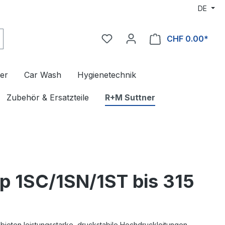
DE
CHF 0.00*
er
Car Wash
Hygienetechnik
Zubehör & Ersatzteile
R+M Suttner
 1SC/1SN/1ST bis 315
ieten leistungsstarke, druckstabile Hochdruckleitungen