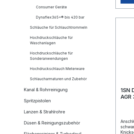
Consumer Geräte
Dynaflex365+® bis 420 bar
Schläuche für Schlauchtrommeln
Hochdruckschläuche für
Waschanlagen
Hochdruckschläuche für
Sonderanwendungen
Hochdruckschlauch Meterware
Schlaucharmaturen und Zubehör
Kanal & Rohrreinigung
1SN 
AGR 
Spritzpistolen
Deck
Lanzen & Strahlrohre
Anschl
Düsen & Reinigungszubehör
schwar
Knicks
Flächenreiniger & Turbodevil