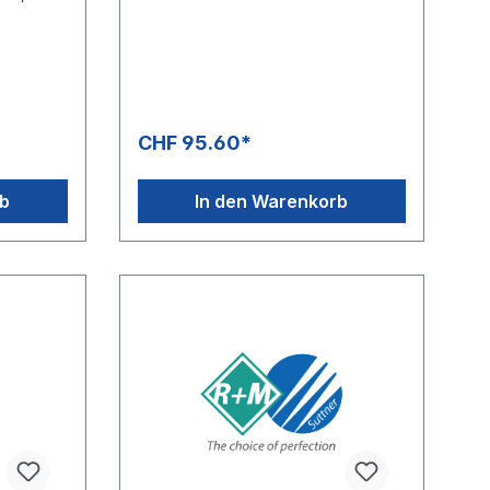
ickschutz
SN (1
Max. 250
CHF 95.60*
rb
In den Warenkorb