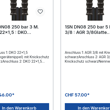
N08 250 bar 3 M.
1SN DN08 250 bar 5 M. AGR
22x1,5 : DKO
3/8 : AGR 3/8Glatte
,5Glatte Oberfläche
Oberfläche
uss 1: DKO 22x1,5
Anschluss 1: AGR 3/8 mit Kn
gerätenippel) mit Knickschutz
schwarzAnschluss 2: AGR 3/
zAnschluss 2: DKO 22x1,5
Knickschutz schwarzNennwe
gerätenippel) mit Knickschutz
8Typ: 1SN (1 Stahldrahteinl
zNennweite: 8Typ: 1SN (1
glatte OberflächeFarbe:
rahteinlage) glatte
schwarzMax. 250 bar / 150
ächeFarbe: schwarzMax. 250
fache Sicherheit
150 °C
46.00*
CHF 57.00*
In den Warenkorb
In den Warenko