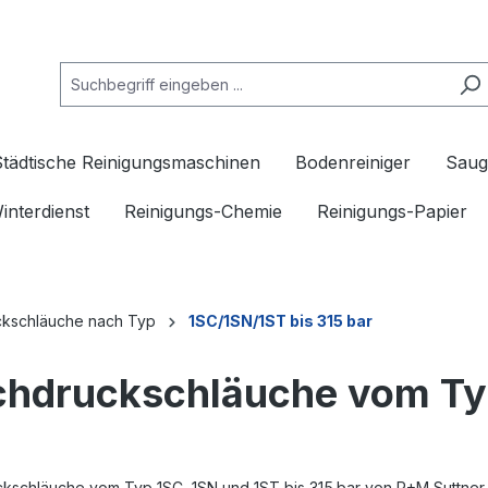
Städtische Reinigungsmaschinen
Bodenreiniger
Saug
interdienst
Reinigungs-Chemie
Reinigungs-Papier
kschläuche nach Typ
1SC/1SN/1ST bis 315 bar
hdruckschläuche vom Typ
kschläuche vom Typ 1SC, 1SN und 1ST bis 315 bar von R+M Suttner b