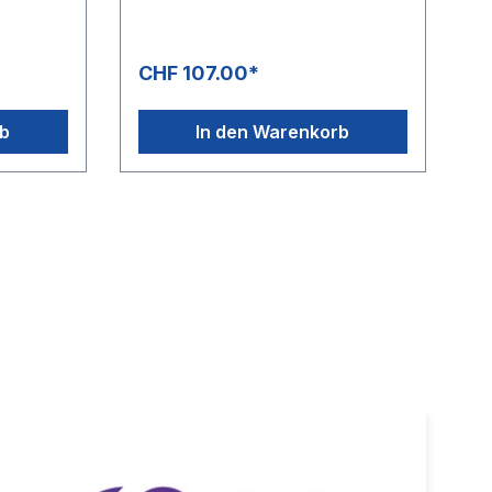
glatte OberflächeFarbe:
schwarzMax. 250 bar / 150 °C
CHF 107.00*
rb
In den Warenkorb