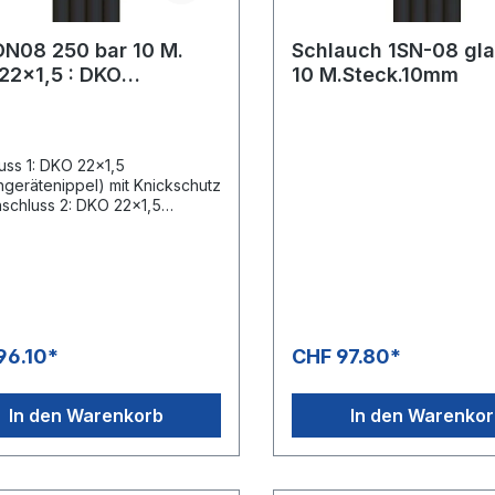
DN08 250 bar 10 M.
Schlauch 1SN-08 gla
22x1,5 : DKO
10 M.Steck.10mm
,5Glatte Oberfläche
uss 1: DKO 22x1,5
gerätenippel) mit Knickschutz
schluss 2: DKO 22x1,5
gerätenippel) mit Knickschutz
nnweite: 8Typ: 1SN (1
rahteinlage) glatte
ächeFarbe: schwarzMax. 250
150 °C
96.10*
CHF 97.80*
In den Warenkorb
In den Warenko