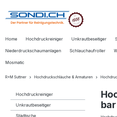
springen
Zur Hauptnavigation springen
Home
Hochdruckreiniger
Unkrautbeseitiger
Niederdruckschaumanlagen
Schlauchaufroller
W
Mosmatic
R+M Suttner
Hochdruckschläuche & Armaturen
Hochdruc
Hoc
Hochdruckreiniger
bar
Unkrautbeseitiger
Städtische
Hochdruc