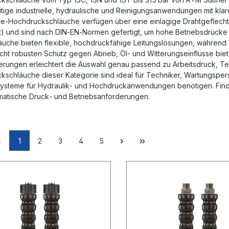
eitige industrielle, hydraulische und Reinigungsanwendungen mit kla
e‑Hochdruckschläuche verfügen über eine einlagige Drahtgeflechtv
t) und sind nach DIN‑EN‑Normen gefertigt, um hohe Betriebsdrücke
äuche bieten flexible, hochdruckfähige Leitungslösungen, während 
cht robusten Schutz gegen Abrieb, Öl‑ und Witterungseinflüsse bie
erungen erleichtert die Auswahl genau passend zu Arbeitsdruck, T
schläuche dieser Kategorie sind ideal für Techniker, Wartungspers
systeme für Hydraulik‑ und Hochdruckanwendungen benötigen. Fi
ematische Druck‑ und Betriebsanforderungen.
1
2
3
4
5