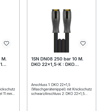
 M.
1SN DN08 250 bar 10 M.
11
DKO 22x1,5-K : DKO
e
22x1,5-KGlatte Oberfläche
Anschluss 1: DKO 22x1,5
ickschutz
(Waschgerätenippel) mit Knickschutz
el 11 mm
schwarzAnschluss 2: DKO 22x1,5
1SN (1
(Waschgerätenippel) mit Knickschutz
schwarzSystem 2000Nennweite:
Max. 250
8Typ: 1SN (1 Stahldrahteinlage)