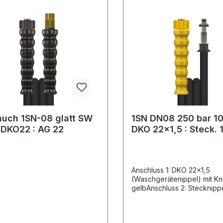
auch 1SN-08 glatt SW
1SN DN08 250 bar 10
.DKO22 : AG 22
DKO 22x1,5 : Steck. 
mmGlatte Oberfläch
Anschluss 1: DKO 22x1,5
(Waschgerätenippel) mit Kn
gelbAnschluss 2: Stecknipp
mit LagerNennweite: 8Typ: 
Stahldrahteinlage) glatte
OberflächeFarbe: schwarz