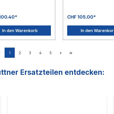
bar / 150 °C
100.40*
CHF 105.00*
In den Warenkorb
In den Warenko
1
2
3
4
5
ttner Ersatzteilen entdecken: