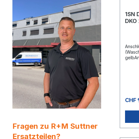
1SN 
DKO 
22x1
Anschl
(Wasch
gelbAn
(Wasch
gelbNe
Stahld
Oberfl
bar / 
CHF 
Fragen zu R+M Suttner
Ersatzteilen?