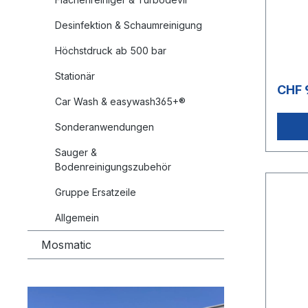
8Typ: 
glatte
Desinfektion & Schaumreinigung
schwar
fache 
Höchstdruck ab 500 bar
Stationär
CHF 
Car Wash & easywash365+®
Sonderanwendungen
Sauger &
Bodenreinigungszubehör
Gruppe Ersatzeile
Allgemein
Mosmatic