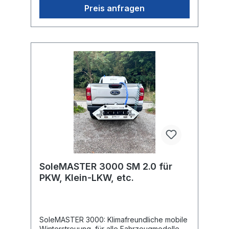
maximale Sprühbreite 3,5 bis 6 m (je nach
Preis anfragen
verwendeter Düse) Salzbeständige 12Volt
Pumpe, Leistung von/bis 36 l/min
Elektroverteiler mit 13poligen
Standartstecker Einsatzstundenzählwerk
Hochwertiges Funkbedienteil (oder App
Steuerung) Manuelle Start- Stopp Funktion
Schnellmontagesystem für
Anhängervorrichtung (30 Sec.) Schlauch-
Schnellkupplungssystem LED-Beleuchtung
(Blitzer & Rückenstrahler) und
Kennzeichenhalter mit Beleuchtung Breite
ca. 165 cm, Gewicht 35 kgDatenblatt
SoleMASTER 3000
TraktorBedienungsanleitung SoleMASTER
3000 Traktor
SoleMASTER 3000 SM 2.0 für
PKW, Klein-LKW, etc.
SoleMASTER 3000: Klimafreundliche mobile
Winterstreuung, für alle Fahrzeugmodelle