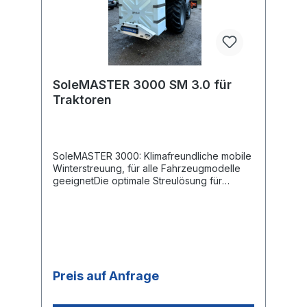
Kennzeichenhalter mit Beleuchtung Breite
ca. 165 cm, Gewicht 35 kgDatenblatt
SoleMASTER 3000
TraktorBedienungsanleitung SoleMASTER
3000 Traktor
SoleMASTER 3000 SM 3.0 für
Traktoren
SoleMASTER 3000: Klimafreundliche mobile
Winterstreuung, für alle Fahrzeugmodelle
geeignetDie optimale Streulösung für
gewerbliche Unternehmen wie Hotelerie
und Hausmeisterbetriebe, Reinigungsfirmen,
Einkaufszentren, Kommunen, B2B Kunden
und Anwender, die eine umweltfreundliche
Alternative suchen!Strombetriebenes
flüssigkeitsausbringendes Sprühgerät für
ganzjährigen Betrieb Robustes
Preis auf Anfrage
Pulverbeschichtete Aluminiumgehäuse,
verschliessbar Düsenrohr aus rostfreiem
Edelstahl Hochleistungssprühdüsen für eine