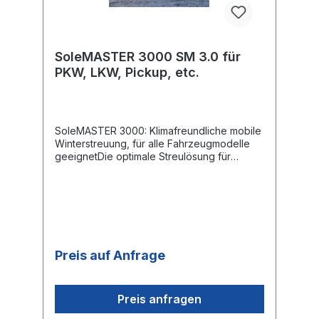
SoleMASTER 3000Datenblatt SoleMASTER
3000 VariantenDatenblatt SoleMASTER
3000 AnwendungenBedienungsanleitung
SoleMASTER 3000
SoleMASTER 3000 SM 3.0 für
PKW, LKW, Pickup, etc.
SoleMASTER 3000: Klimafreundliche mobile
Winterstreuung, für alle Fahrzeugmodelle
geeignetDie optimale Streulösung für
gewerbliche Unternehmen wie Hotelerie
und Hausmeisterbetriebe, Reinigungsfirmen,
Einkaufszentren, Kommunen, B2B Kunden
und Anwender, die eine umweltfreundliche
Alternative suchen!Strombetriebenes
flüssigkeitsausbringendes Sprühgerät für
ganzjährigen Betrieb Robustes
Preis auf Anfrage
Pulverbeschichtete Aluminiumgehäuse,
verschliessbar Düsenrohr aus rostfreiem
Edelstahl Hochleistungssprühdüsen für eine
maximale Sprühbreite 3,5 bis 6 m (je nach
Preis anfragen
verwendeter Düse) Salzbeständige 12Volt