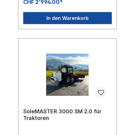
CHF 2’994.00*
EinsatzGewicht: ab 35 kgSprühbreite: bis 2.0
cmTankvolumen: 60 liStrom:
AkkubetriebStreufläche / ES: ca. 1000
In den Warenkorb
m²Düsenbalken mit 3
HochleistungssprühdüsenSalzbeständige
12Volt PumpeKabellose, mobile Anwendung
(ca. 15 ES pro AkkuladungFlächenleistung
1000 m² pro ES bei 60 Liter, 15000 m² pro
AkkuladungMaximale Sprühbreite: 0.9 bis
2.0 Düsenabschaltung
regulierbarUmschaltung auf händische
SprühlanzeIdeal für Gehwege, Innenhöfe,
enge Bereiche und
mehrBedienungsanleitung SoleMASTER
MINI
SoleMASTER 3000 SM 2.0 für
Traktoren