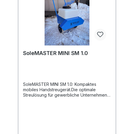
SoleMASTER MINI SM 1.0
SoleMASTER MINI SM 1.0: Kompaktes
mobiles Handstreugerät.Die optimale
Streulösung für gewerbliche Unternehmen
wie Hotellerie und Hausmeisterbetriebe,
Reinigungsfirmen, Einkaufszentren,
Kommunen, B2B Kunden und Anwender, die
eine umweltfreundliche Alternative
suchen!Integriertes Rührsystem zur
SoleproduktionMischzeit zur ca. 1
MinuteEinfache HandhabungGanzjährigen