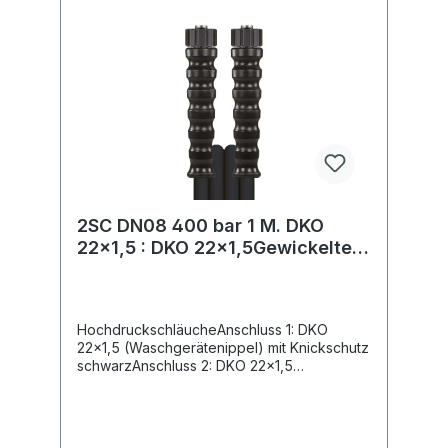
2SC DN08 400 bar 1 M. DKO
22x1,5 : DKO 22x1,5Gewickelte
Decke.
HochdruckschläucheAnschluss 1: DKO
22x1,5 (Waschgerätenippel) mit Knickschutz
schwarzAnschluss 2: DKO 22x1,5
(Waschgerätenippel) mit Knickschutz
schwarzNennweite: 8Typ: 2SC (2
Stahldrahteinlagen) gewickelte
OberflächeFarbe: schwarzMax. 400 bar /