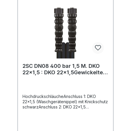
2SC DN08 400 bar 1,5 M. DKO
22x1,5 : DKO 22x1,5Gewickelte
Decke.
HochdruckschläucheAnschluss 1: DKO
22x1,5 (Waschgerätenippel) mit Knickschutz
schwarzAnschluss 2: DKO 22x1,5
(Waschgerätenippel) mit Knickschutz
schwarzNennweite: 8Typ: 2SC (2
Stahldrahteinlagen) gewickelte
OberflächeFarbe: schwarzMax. 400 bar /