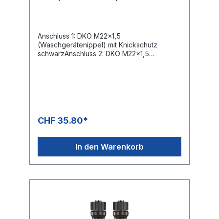
Decke.
Anschluss 1: DKO M22x1,5
(Waschgerätenippel) mit Knickschutz
schwarzAnschluss 2: DKO M22x1,5
(Waschgerätenippel) mit Knickschutz
schwarzNennweite: 10Typ: 2SC (2
Stahldrahteinlagen) gewickelte
OberflächeFarbe: schwarzMax. 400 bar /
150°C
CHF 35.80*
In den Warenkorb