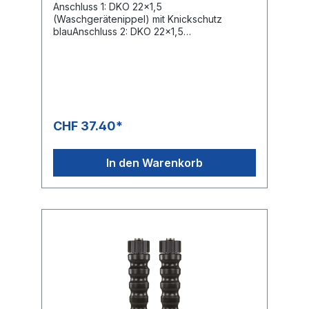
Anschluss 1: DKO 22x1,5
(Waschgerätenippel) mit Knickschutz
blauAnschluss 2: DKO 22x1,5
(Waschgerätenippel) mit Knickschutz
blauNennweite: 8Typ: 1SN (1
Stahldrahteinlage) gewickelte
OberflächeFarbe: blauMax. 210 bar / 150°C
CHF 37.40*
In den Warenkorb