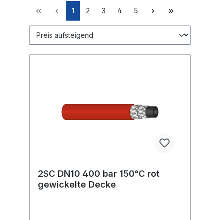
1
2
3
4
5
2SC DN10 400 bar 150°C rot
gewickelte Decke