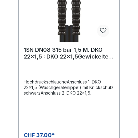
1SN DN08 315 bar 1,5 M. DKO
22x1,5 : DKO 22x1,5Gewickelte
Decke.
HochdruckschläucheAnschluss 1: DKO
22x1,5 (Waschgerätenippel) mit Knickschutz
schwarzAnschluss 2: DKO 22x1,5
(Waschgerätenippel) mit Knickschutz
schwarzNennweite: 8Typ: 1SN (1
Stahldrahteinlage) gewickelte
OberflächeFarbe: schwarzMax. 315 bar /
150°C
CHF 37.00*