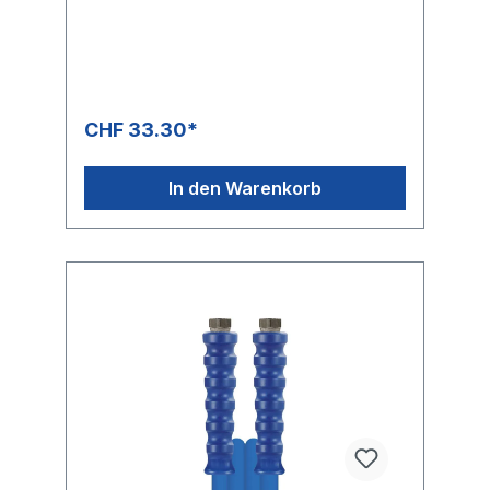
gelbNennweite: 8Typ: 2SC (2
Stahldrahteinlagen) gewickelte
OberflächeFarbe: schwarzMax. 400 bar /
150 °C
CHF 33.30*
In den Warenkorb