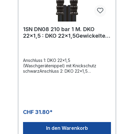
1SN DN08 210 bar 1 M. DKO
22x1,5 : DKO 22x1,5Gewickelte
Decke.
Anschluss 1: DKO 22x1,5
(Waschgerätenippel) mit Knickschutz
schwarzAnschluss 2: DKO 22x1,5
(Waschgerätenippel) mit Knickschutz
schwarzNennweite: 8Typ: 1SN (1
Stahldrahteinlage) gewickelte
OberflächeFarbe: schwarzMax. 210 bar /
150°C
CHF 31.80*
In den Warenkorb