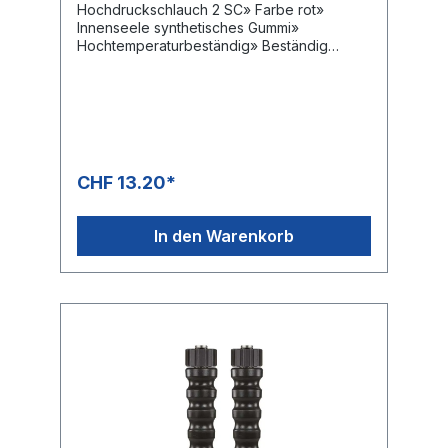
Hochdruckschlauch 2 SC» Farbe rot»
Innenseele synthetisches Gummi»
Hochtemperaturbeständig» Beständig
gegen handelsübliche Reinigungsmittel» 2
Drahteinlagen» Aussendecke synthetisches
Gummi» Abriebfest, öl-, ozon- und
witterungsbeständig» -40 °C - +150 °C» DIN
EN 857Anwendungsbereiche:Universeller
Einsatz für viele Einsatzgebiete:
Industrieanlagen, ArbeitsräumeUnd
CHF 13.20*
Fabrikanlagen.Hochdruckschläuche können
nur in Fertigungslängen geliefert
werden.Aus diesem Grunde kann es zu
In den Warenkorb
einer Unter- bzw. Überlieferung von ca.
20% kommen.