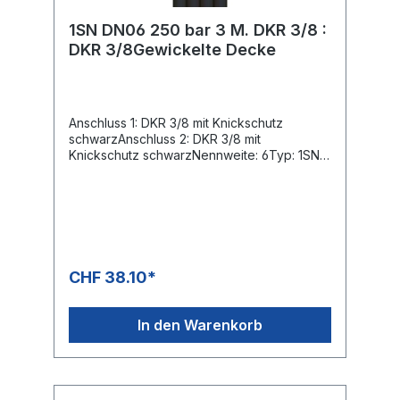
1SN DN06 250 bar 3 M. DKR 3/8 :
DKR 3/8Gewickelte Decke
Anschluss 1: DKR 3/8 mit Knickschutz
schwarzAnschluss 2: DKR 3/8 mit
Knickschutz schwarzNennweite: 6Typ: 1SN
(1 Stahldrahteinlage) gewickelte
OberflächeFarbe: schwarzMax. 250 bar /
150 °C4-fache Sicherheit
CHF 38.10*
In den Warenkorb