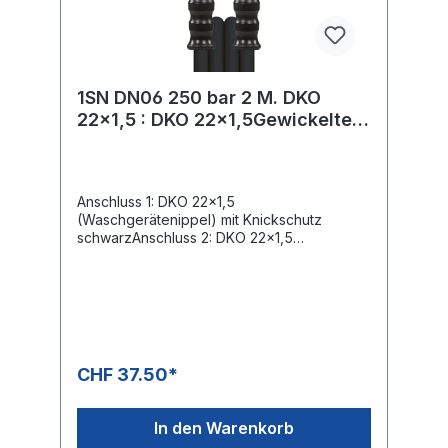
1SN DN06 250 bar 2 M. DKO
22x1,5 : DKO 22x1,5Gewickelte
Decke. Schwarz.
Anschluss 1: DKO 22x1,5
(Waschgerätenippel) mit Knickschutz
schwarzAnschluss 2: DKO 22x1,5
(Waschgerätenippel) mit Knickschutz
schwarzNennweite: 6Typ: 1SN (1
Stahldrahteinlage) gewickelte
OberflächeFarbe: schwarzMax. 250 bar /
150°C4-fache Sicherheit
CHF 37.50*
In den Warenkorb