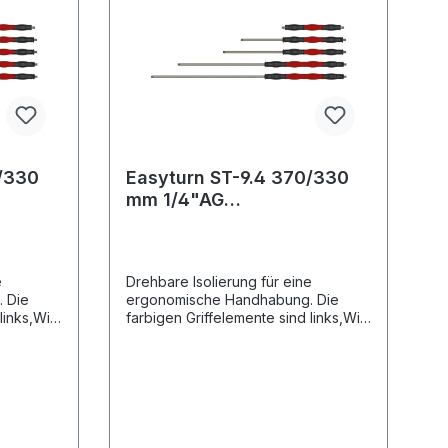
0/330
Easyturn ST-9.4 370/330
mm 1/4"AG
sw/rot/swDrehbar
e
Drehbare Isolierung für eine
 Die
ergonomische Handhabung. Die
 links,Wie
farbigen Griffelemente sind links,Wie
 frei
rechts um die eigene Achse frei
mente
drehbar. Schwarze Griffelemente
geeignet
sind fest fixiertBesonders geeignet
für den
führungD
CarwashsektorEdelstahlausführungD
ierung
esign: Cool & Compact Isolierung
mm)Max.
Griffelemente (Länge 100 mm)Max.