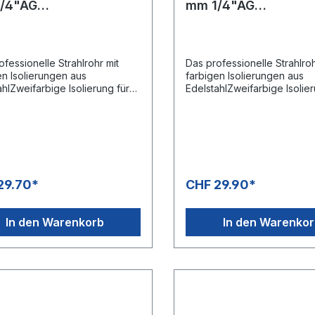
/4"AG
mm 1/4"AG
L/SWNICHT drehbar
SW/RT/SWNICHT dre
ofessionelle Strahlrohr mit
Das professionelle Strahlroh
en Isolierungen aus
farbigen Isolierungen aus
ahlZweifarbige Isolierung für
EdelstahlZweifarbige Isolier
ergonomische
eine ergonomische
abungBesonders geeignet für
HandhabungBesonders geei
den
hsektorEdelstahlausführungD
CarwashsektorEdelstahlaus
 Cool & Compact Isolierung
esign: Cool & Compact Isol
lementeMaximaler Druck: 400
GriffelementeMaximaler Dru
.800 psiMaximale Temperatur:
bar, 5.800 psiMaximale Tem
29.70*
CHF 29.90*
Eingang 1/4" AGAusgang 1/4"
150 °CEingang 1/4" AGAusg
AG
In den Warenkorb
In den Warenko