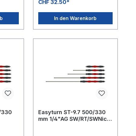
CHF 32.50*
400 bar / 150°C
rb
In den Warenkorb
0/330
Easyturn ST-9.7 500/330
mm 1/4"AG SW/RT/SWNicht
drehbar