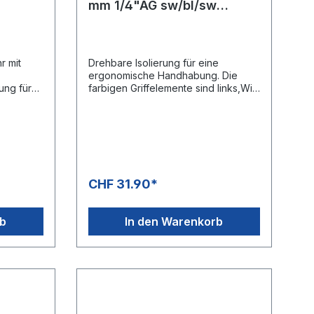
mm 1/4"AG sw/bl/sw
hbar
drehbar
r mit
Drehbare Isolierung für eine
ergonomische Handhabung. Die
ung für
farbigen Griffelemente sind links,Wie
rechts um die eigene Achse frei
gnet für
drehbar. Schwarze Griffelemente
sind fest fixiertBesonders geeignet
führungD
für den
ierung
CarwashsektorEdelstahlausführungD
ck: 400
esign: Cool & Compact Isolierung
peratur:
Griffelemente (Länge 100 mm)
CHF 31.90*
ang 1/4"
rb
In den Warenkorb