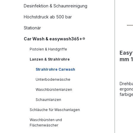
Desinfektion & Schaumreinigung
Höchstdruck ab 500 bar
Stationär
Car Wash & easywash365+®
Pistolen & Handgriffe
Easy
mm 1
Lanzen & Strahlrohre
dreh
Strahlrohre Carwash
Unterbodenwäsche
Drehba
ergon
Waschbürstenlanzen
farbig
rechts
Schaumlanzen
drehba
Schläuche für Waschanlagen
sind f
für de
Waschbürsten und
Carwas
Flächenwäscher
esign:
Griffe