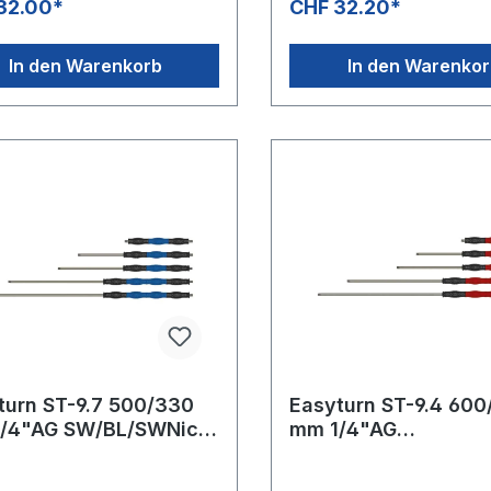
32.00*
CHF 32.20*
400 bar / 150°C
In den Warenkorb
In den Warenko
n ST-9.7 500/330
Easyturn ST-9.4 60
/4"AG SW/BL/SWNicht
mm 1/4"AG
bar
sw/rot/swDrehbar