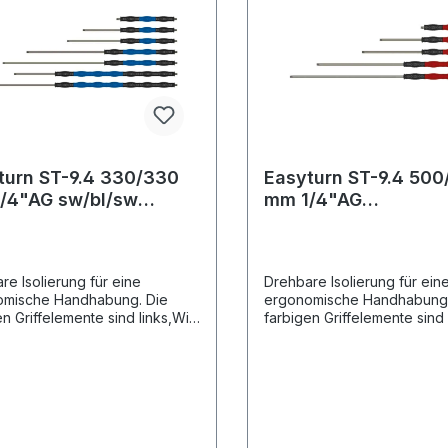
turn ST-9.4 330/330
Easyturn ST-9.4 50
/4"AG sw/bl/sw
mm 1/4"AG
bar
sw/rot/swDrehbar
re Isolierung für eine
Drehbare Isolierung für ein
omische Handhabung. Die
ergonomische Handhabung.
en Griffelemente sind links,Wie
farbigen Griffelemente sind
 um die eigene Achse frei
rechts um die eigene Achse
r. Schwarze Griffelemente
drehbar. Schwarze Griffele
est fixiertBesonders geeignet
sind fest fixiertBesonders 
n
für den
hsektorEdelstahlausführungD
CarwashsektorEdelstahlaus
 Cool & Compact Isolierung
esign: Cool & Compact Isol
lemente (Länge 100 mm)
Griffelemente (Länge 100 