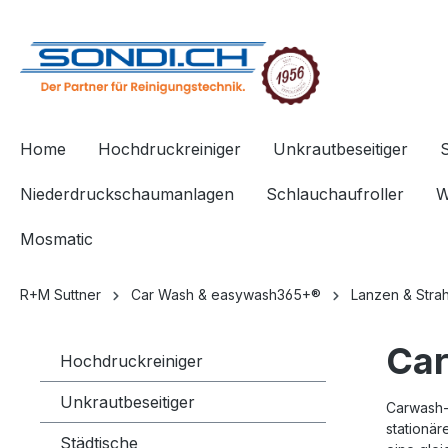
springen
Zur Hauptnavigation springen
Home
Hochdruckreiniger
Unkrautbeseitiger
Niederdruckschaumanlagen
Schlauchaufroller
W
Mosmatic
R+M Suttner
Car Wash & easywash365+®
Lanzen & Strah
Car
Hochdruckreiniger
Unkrautbeseitiger
Carwash-
stationä
Städtische