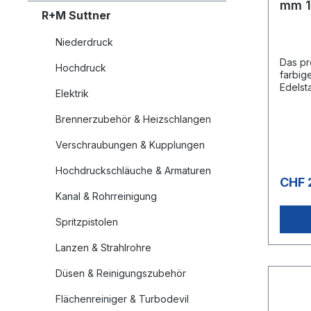
mm 1
R+M Suttner
SW/B
Niederdruck
Das pr
Hochdruck
farbig
Edelst
Elektrik
eine 
Handh
Brennerzubehör & Heizschlangen
den
Carwas
Verschraubungen & Kupplungen
esign:
Griffe
Hochdruckschläuche & Armaturen
bar, 5
CHF 
150 °C
Kanal & Rohrreinigung
AG
Spritzpistolen
Lanzen & Strahlrohre
Düsen & Reinigungszubehör
Flächenreiniger & Turbodevil