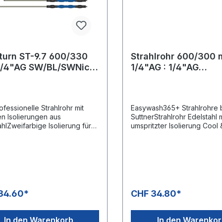
n ST-9.7 600/330
Strahlrohr 600/300 mm
/4"AG SW/BL/SWNicht
1/4"AG : 1/4"AG
bar
EdelstahlEasywash
blau
ofessionelle Strahlrohr mit
Easywash365+ Strahlrohre 
en Isolierungen aus
SuttnerStrahlrohr Edelstahl m
ahlZweifarbige Isolierung für
umspritzter Isolierung Cool 
ergonomische
Compact.Max. 400 bar /
abungBesonders geeignet für
150°CAnschluss: 1/4" AG
hsektorEdelstahlausführungD
 Cool & Compact Isolierung
lementeMaximaler Druck: 400
.800 psiMaximale Temperatur:
34.60*
CHF 34.80*
Eingang 1/4" AGAusgang 1/4"
In den Warenkorb
In den Warenko