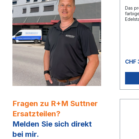
Das pr
farbig
Edelst
eine 
Handh
den
Carwas
esign:
Griffe
bar, 5
CHF 
150 °C
AG
Fragen zu R+M Suttner
Ersatzteilen?
Melden Sie sich direkt
bei mir.