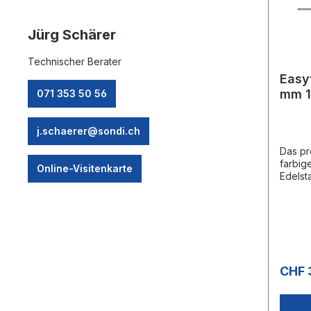
Jürg Schärer
Technischer Berater
Easytur
mm 1
071 353 50 56
dreh
j.schaerer@sondi.ch
Das pr
farbig
Online-Visitenkarte
Edelst
eine 
Handh
den
Carwas
esign:
Griffe
bar, 5
CHF 
150 °C
AG