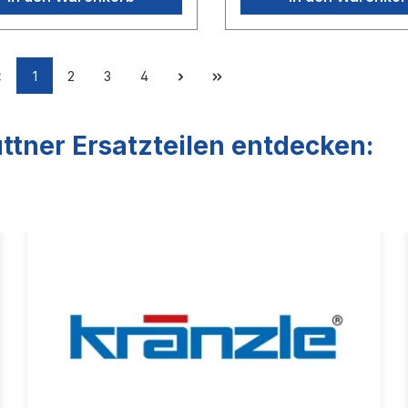
1
2
3
4
ttner Ersatzteilen entdecken: