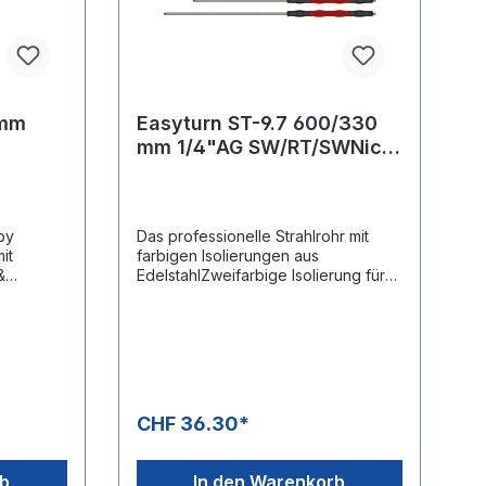
Easyturn ST-9.7 600/330
mm 1/4"AG SW/RT/SWNicht
365+
drehbar
by
Das professionelle Strahlrohr mit
it
farbigen Isolierungen aus
&
EdelstahlZweifarbige Isolierung für
eine ergonomische
HandhabungBesonders geeignet für
den
CarwashsektorEdelstahlausführungD
esign: Cool & Compact Isolierung
GriffelementeMaximaler Druck: 400
bar, 5.800 psiMaximale Temperatur:
CHF 36.30*
150 °CEingang 1/4" AGAusgang 1/4"
AG
rb
In den Warenkorb