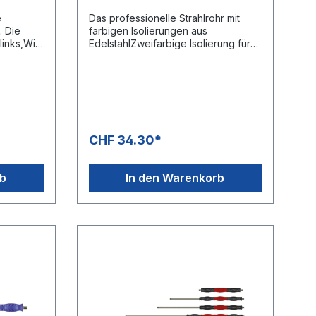
e
Das professionelle Strahlrohr mit
 Die
farbigen Isolierungen aus
 links,Wie
EdelstahlZweifarbige Isolierung für
 frei
eine ergonomische
mente
HandhabungBesonders geeignet für
geeignet
den
CarwashsektorEdelstahlausführungD
führungD
esign: Cool & Compact Isolierung
ierung
GriffelementeMaximaler Druck: 400
mm)Max.
bar, 5.800 psiMaximale Temperatur:
CHF 34.30*
150 °CEingang 1/4" AGAusgang 1/4"
AG
rb
In den Warenkorb