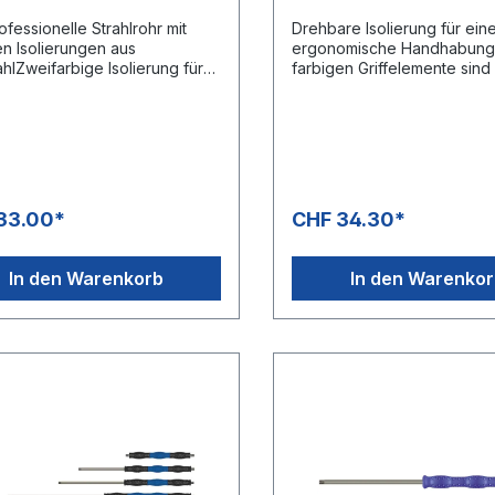
ofessionelle Strahlrohr mit
Drehbare Isolierung für ein
en Isolierungen aus
ergonomische Handhabung.
ahlZweifarbige Isolierung für
farbigen Griffelemente sind
ergonomische
rechts um die eigene Achse
abungBesonders geeignet für
drehbar. Schwarze Griffele
sind fest fixiertBesonders 
hsektorEdelstahlausführungD
für den
 Cool & Compact Isolierung
CarwashsektorEdelstahlaus
lementeMaximaler Druck: 400
esign: Cool & Compact Isol
.800 psiMaximale Temperatur:
Griffelemente (Länge 100 
33.00*
CHF 34.30*
Eingang 1/4" AGAusgang 1/4"
400 bar / 150°C
In den Warenkorb
In den Warenko