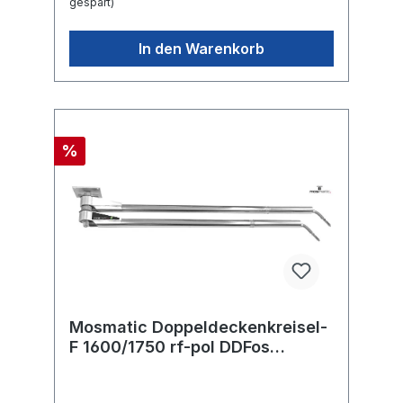
gespart)
In den Warenkorb
%
Mosmatic Doppeldeckenkreisel-
F 1600/1750 rf-pol DDFos
2M.MOS in:... out:...