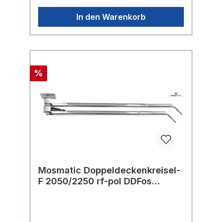
In den Warenkorb
%
Mosmatic Doppeldeckenkreisel-
F 2050/2250 rf-pol DDFos
2M.MOS in:... out:...