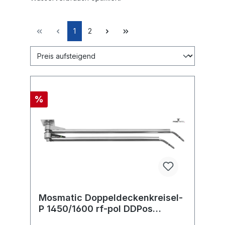
1
2
%
Mosmatic Doppeldeckenkreisel-
P 1450/1600 rf-pol DDPos
2M.MOS in:... out:...