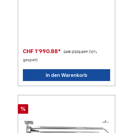
CHF 1’990.88*
CHF 2’212.09*
(10%
gespart)
In den Warenkorb
%