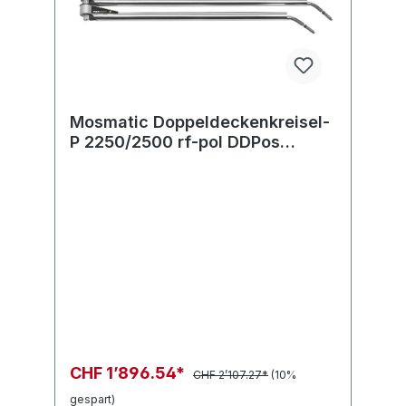
Mosmatic Doppeldeckenkreisel-
P 2250/2500 rf-pol DDPos
2M.MOS in:... out:...
CHF 1’896.54*
CHF 2’107.27*
(10%
gespart)