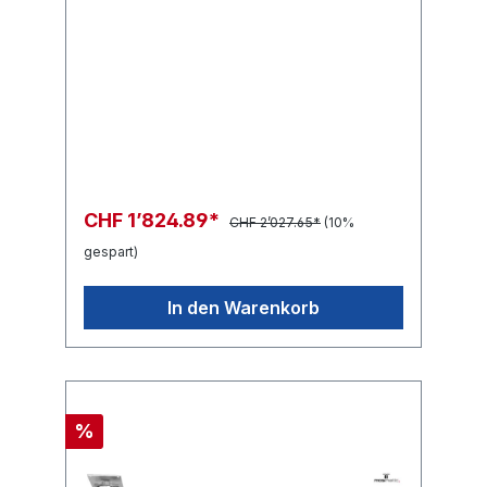
CHF 1’824.89*
CHF 2’027.65*
(10%
gespart)
In den Warenkorb
%