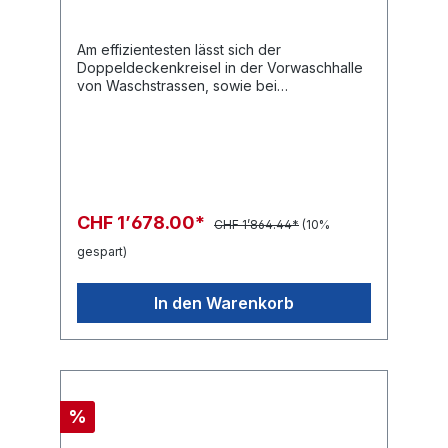
Am effizientesten lässt sich der
Doppeldeckenkreisel in der Vorwaschhalle
von Waschstrassen, sowie bei
Aussenplätzen von SB-Waschanlagen
einsetzen. Das ist der Bereich, in dem der
Kreisel am häufigsten vorzufinden ist.Der
Klassiker bei VorwaschplätzenEinsatzbereit
geliefert2x 360° Kreiselarme an einer Achse
CHF 1’678.00*
CHF 1’864.44*
(10%
gespart)
In den Warenkorb
%