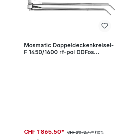
Mosmatic Doppeldeckenkreisel-
F 1450/1600 rf-pol DDFos
2M.MOS in:... out:...
CHF 1’865.50*
CHF 2’072.77*
(10%