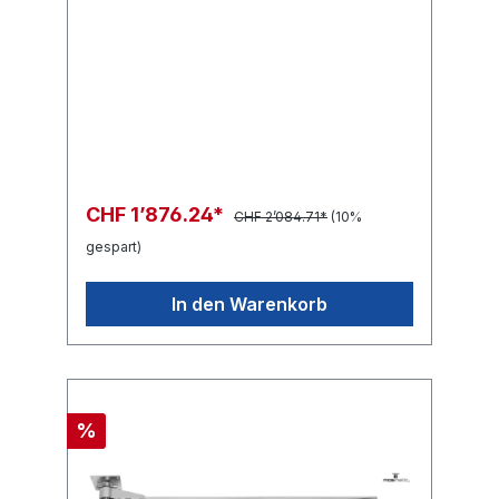
CHF 1’876.24*
CHF 2’084.71*
(10%
gespart)
In den Warenkorb
%