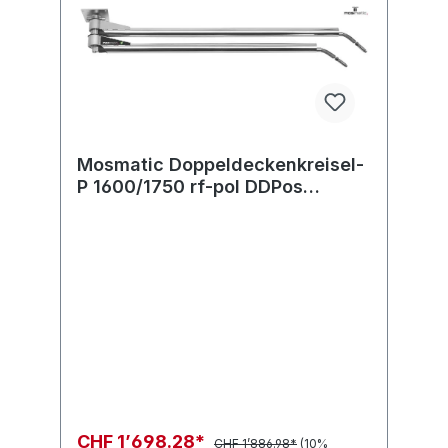
Mosmatic Doppeldeckenkreisel-
P 1600/1750 rf-pol DDPos
2M.MOS in:... out:...
CHF 1’698.28*
CHF 1’886.98*
(10%