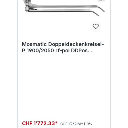
Mosmatic Doppeldeckenkreisel-
P 1900/2050 rf-pol DDPos
2M.MOS in:... out:...
CHF 1’772.33*
CHF 1’969.26*
(10%