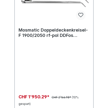
Mosmatic Doppeldeckenkreisel-
F 1900/2050 rf-pol DDFos
2M.MOS in:... out:...
CHF 1’950.29*
CHF 2’166.98*
(10%
gespart)