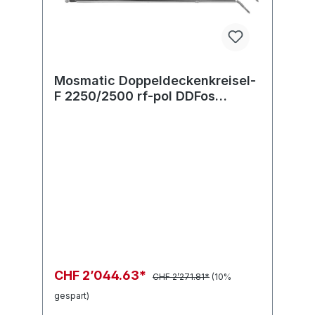
Mosmatic Doppeldeckenkreisel-
F 2250/2500 rf-pol DDFos
2M.MOS in:... out:...
CHF 2’044.63*
CHF 2’271.81*
(10%
gespart)