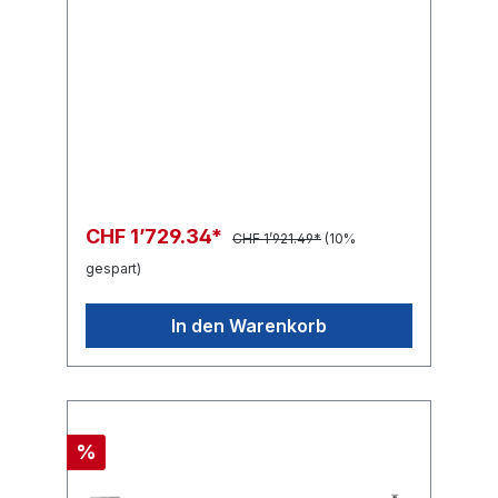
CHF 1’729.34*
CHF 1’921.49*
(10%
gespart)
In den Warenkorb
%