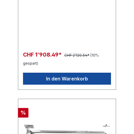
CHF 1’908.49*
CHF 2’120.54*
(10%
gespart)
In den Warenkorb
%