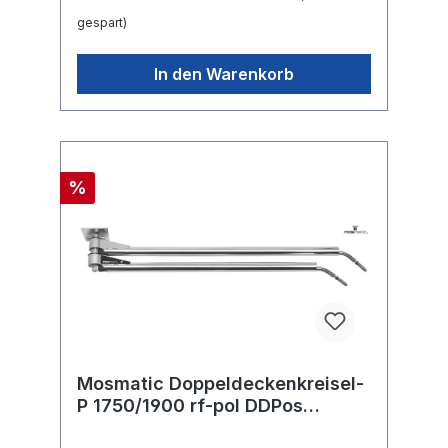
gespart)
In den Warenkorb
%
Mosmatic Doppeldeckenkreisel-
P 1750/1900 rf-pol DDPos
2M.MOS in:... out:...