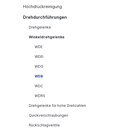
Hochdruckreinigung
Drehdurchführungen
Drehgelenke
Winkeldrehgelenke
WDE
WDEI
WDG
WDB
WDC
WDRS
Drehgelenke für hohe Drehzahlen
Quickverschraubungen
Rückschlagventile