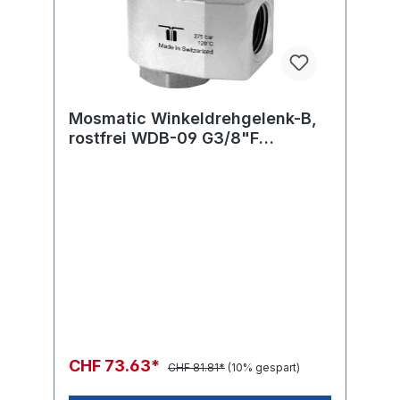
Mosmatic Winkeldrehgelenk-B,
rostfrei WDB-09 G3/8"F
G3/8"kM H=27 ø17
CHF 73.63*
CHF 81.81*
(10% gespart)