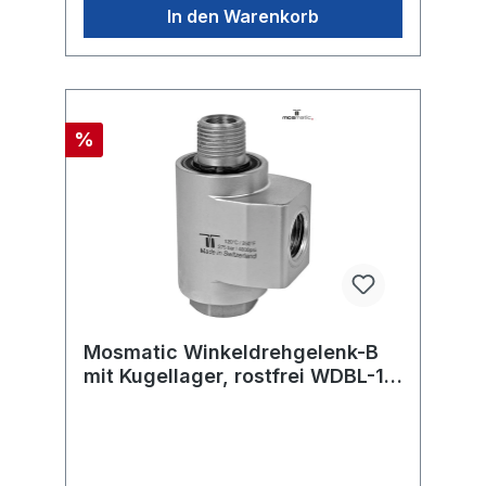
In den Warenkorb
%
Mosmatic Winkeldrehgelenk-B
mit Kugellager, rostfrei WDBL-10
G3/8"F G3/8"kM H=46 ø17