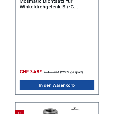
Mosmatic Dichtsatz für
Winkeldrehgelenk-B /-C
WDB/WDC ø17 (Stützring + O-
Ring)
CHF 7.48*
CHF 8.31*
(9.99% gespart)
In den Warenkorb