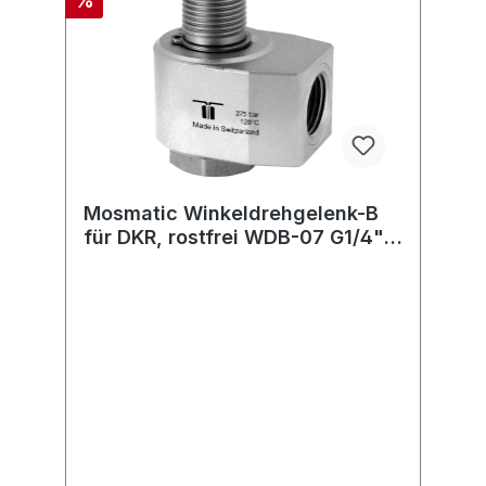
%
Mosmatic Winkeldrehgelenk-B
für DKR, rostfrei WDB-07 G1/4"F
G1/4"M H=27 ø17