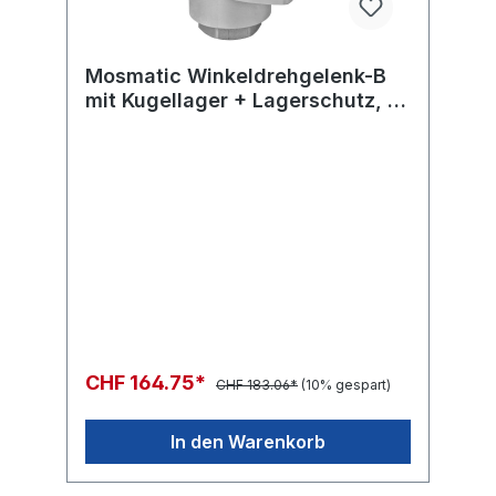
Mosmatic Winkeldrehgelenk-B
mit Kugellager + Lagerschutz, rf
WDBS-10 G3/8"F G3/8"kM H=56
ø17
CHF 164.75*
CHF 183.06*
(10% gespart)
In den Warenkorb