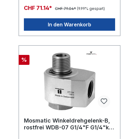
CHF 71.14*
CHF 79.04*
(9.99% gespart)
In den Warenkorb
%
Mosmatic Winkeldrehgelenk-B,
rostfrei WDB-07 G1/4"F G1/4"kM
H=27 ø17