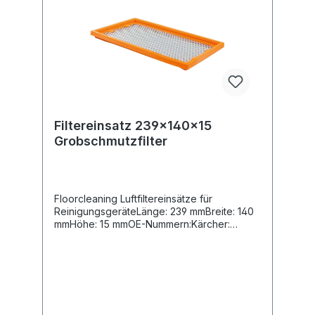
Filtereinsatz 239x140x15
Grobschmutzfilter
Floorcleaning Luftfiltereinsätze für
ReinigungsgeräteLänge: 239 mmBreite: 140
mmHöhe: 15 mmOE-Nummern:Kärcher:
6.904-287.0