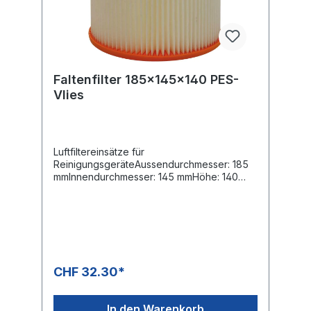
Faltenfilter 185x145x140 PES-
Vlies
Luftfiltereinsätze für
ReinigungsgeräteAussendurchmesser: 185
mmInnendurchmesser: 145 mmHöhe: 140
mmTyp: PES-VliesStaubklasse: MOE-
Nummern:Protool: 625324ALTO/WAP:
302000490Stihl: 4742 703 5900
CHF 32.30*
In den Warenkorb