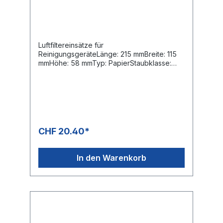
Luftfiltereinsätze für
ReinigungsgeräteLänge: 215 mmBreite: 115
mmHöhe: 58 mmTyp: PapierStaubklasse:
MOE-Nummern:Festool: 452065Kärcher
6.904-068.0Kärcher 6.904-095.0Kärcher
6.904-110.0Kärcher 6.904-156.0
CHF 20.40*
In den Warenkorb