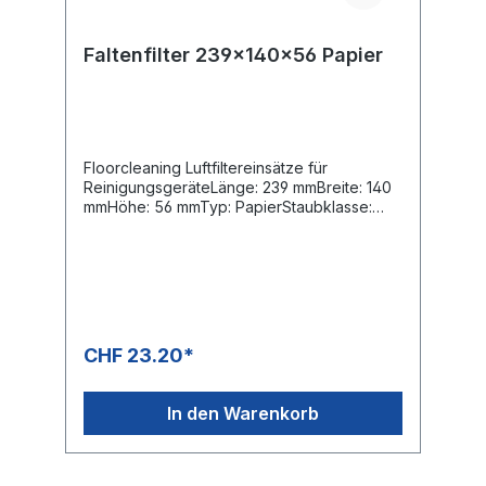
Faltenfilter 239x140x56 Papier
Floorcleaning Luftfiltereinsätze für
ReinigungsgeräteLänge: 239 mmBreite: 140
mmHöhe: 56 mmTyp: PapierStaubklasse:
MOE-Nummern:Kärcher: 6.904-367.0Bosch: 2
607 432 033Flex: 337.692Hilti: 2121386
CHF 23.20*
In den Warenkorb