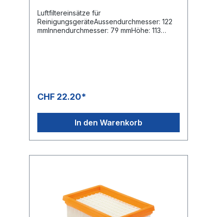
Luftfiltereinsätze für
ReinigungsgeräteAussendurchmesser: 122
mmInnendurchmesser: 79 mmHöhe: 113
mmTyp: PapierStaubklasse: LOE-
Nummern:Top-Craft NT0506
CHF 22.20*
In den Warenkorb