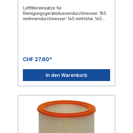
Luftfiltereinsätze für
ReinigungsgeräteAussendurchmesser: 185
mmInnendurchmesser: 145 mmHöhe: 145
mmTyp: PapierStaubklasse: MOE-
Nummern:Festool: 485808Protool:
625324ALTO/WAP: 11753Makita: P-
70219Stihl: 4709 703 5900
CHF 27.80*
In den Warenkorb