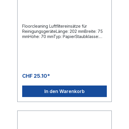
Floorcleaning Luftfiltereinsätze für
ReinigungsgeräteLänge: 202 mmBreite: 75
mmHöhe: 70 mmTyp: PapierStaubklasse:
MOE-Nummern:Kärcher 6.414-498.0
CHF 25.10*
In den Warenkorb