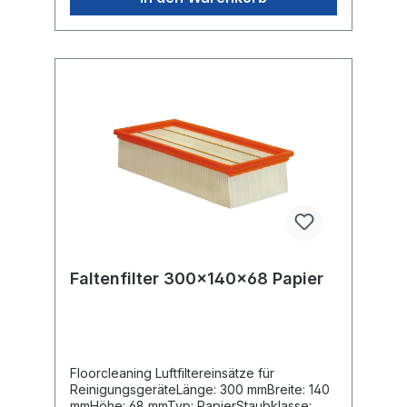
Faltenfilter 300x140x68 Papier
Floorcleaning Luftfiltereinsätze für
ReinigungsgeräteLänge: 300 mmBreite: 140
mmHöhe: 68 mmTyp: PapierStaubklasse: