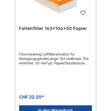
Faltenfilter 163x104x50 Papier
Floorcleaning Luftfiltereinsätze für
ReinigungsgeräteLänge: 163 mmBreite: 104
mmHöhe: 50 mmTyp: PapierStaubklasse:
MOE-Nummern:Kärcher 2.863-005.0
CHF 22.20*
In den Warenkorb