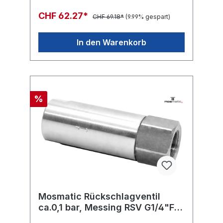
CHF 62.27*
CHF 69.18*
(9.99% gespart)
In den Warenkorb
%
Mosmatic Rückschlagventil
ca.0,1 bar, Messing RSV G1/4"F
G3/8"F