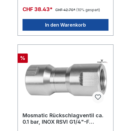
CHF 38.43*
CHF 42.70*
(10% gespart)
In den Warenkorb
%
Mosmatic Rückschlagventil ca.
0.1 bar, INOX RSVI G1/4"-F
G3/8"-F