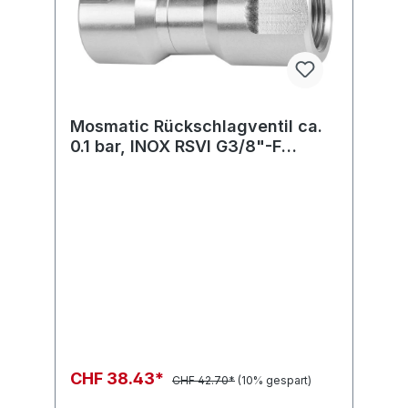
Mosmatic Rückschlagventil ca.
0.1 bar, INOX RSVI G3/8"-F
G1/4"-F
CHF 38.43*
CHF 42.70*
(10% gespart)