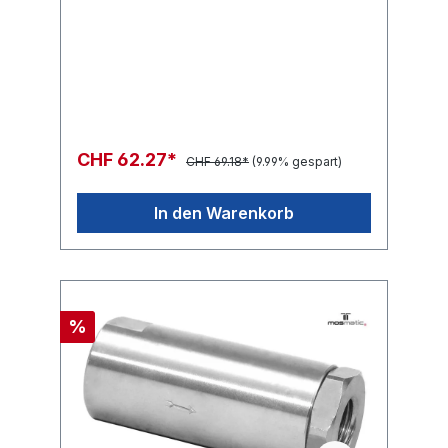
CHF 62.27*
CHF 69.18*
(9.99% gespart)
In den Warenkorb
%