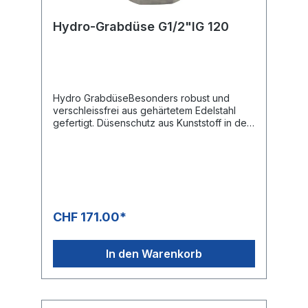
Hydro-Grabdüse G1/2"IG 120
Hydro GrabdüseBesonders robust und
verschleissfrei aus gehärtetem Edelstahl
gefertigt. Düsenschutz aus Kunststoff in der
Signalfarbe rot.Alle Düsen sind mit
gehärteten Edelstahl-Einsätzen ausgerüstet.
DadurchWird der Wirkungsgrad im
Vergleich zu direkt gebohrten Düsen enorm
gesteigert.3 seitliche Frontstrahlen mit 15°
und ein Frontstrahl.Ideal für Grabungen:-
Bereiche mit Zugangsproblemen- Sicheres
CHF 171.00*
Entfernen von kontaminiertem Material- 50
Prozent schneller als übliche Grabungen
von HandDie Grabdüse ist in allen
In den Warenkorb
geologischen Bereichen schnell und
effektiv.