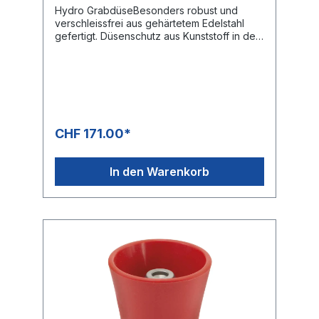
Hydro GrabdüseBesonders robust und
verschleissfrei aus gehärtetem Edelstahl
gefertigt. Düsenschutz aus Kunststoff in der
Signalfarbe rot.Alle Düsen sind mit
gehärteten Edelstahl-Einsätzen ausgerüstet.
DadurchWird der Wirkungsgrad im
Vergleich zu direkt gebohrten Düsen enorm
gesteigert.3 seitliche Frontstrahlen mit 15°
und ein Frontstrahl.Ideal für Grabungen:-
Bereiche mit Zugangsproblemen- Sicheres
CHF 171.00*
Entfernen von kontaminiertem Material- 50
Prozent schneller als übliche Grabungen
von HandDie Grabdüse ist in allen
In den Warenkorb
geologischen Bereichen schnell und
effektiv.