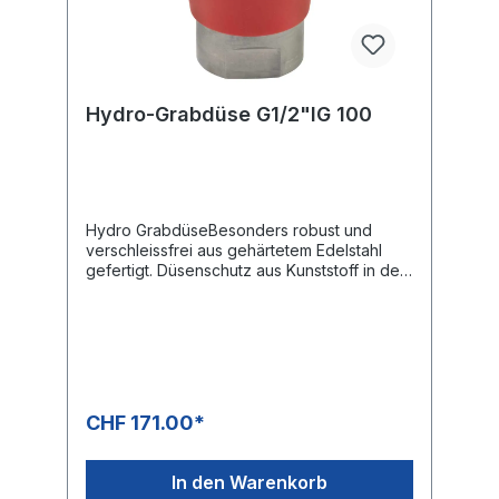
Hydro-Grabdüse G1/2"IG 100
Hydro GrabdüseBesonders robust und
verschleissfrei aus gehärtetem Edelstahl
gefertigt. Düsenschutz aus Kunststoff in der
Signalfarbe rot.Alle Düsen sind mit
gehärteten Edelstahl-Einsätzen ausgerüstet.
DadurchWird der Wirkungsgrad im
Vergleich zu direkt gebohrten Düsen enorm
gesteigert.3 seitliche Frontstrahlen mit 15°
und ein Frontstrahl.Ideal für Grabungen:-
Bereiche mit Zugangsproblemen- Sicheres
CHF 171.00*
Entfernen von kontaminiertem Material- 50
Prozent schneller als übliche Grabungen
von HandDie Grabdüse ist in allen
In den Warenkorb
geologischen Bereichen schnell und