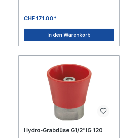
gesteigert.3 seitliche Frontstrahlen mit 15°
und ein Frontstrahl.Ideal für Grabungen:-
Bereiche mit Zugangsproblemen- Sicheres
CHF 171.00*
Entfernen von kontaminiertem Material- 50
Prozent schneller als übliche Grabungen
von HandDie Grabdüse ist in allen
In den Warenkorb
geologischen Bereichen schnell und
effektiv.
Hydro-Grabdüse G1/2"IG 120