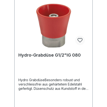
Hydro-Grabdüse G1/2"IG 080
Hydro GrabdüseBesonders robust und
verschleissfrei aus gehärtetem Edelstahl
gefertigt. Düsenschutz aus Kunststoff in der
Signalfarbe rot.Alle Düsen sind mit
gehärteten Edelstahl-Einsätzen ausgerüstet.
DadurchWird der Wirkungsgrad im
Vergleich zu direkt gebohrten Düsen enorm