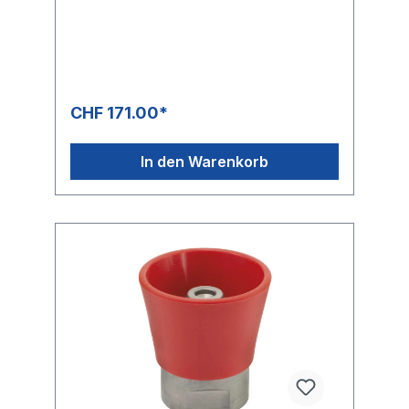
Signalfarbe rot.Alle Düsen sind mit
gehärteten Edelstahl-Einsätzen ausgerüstet.
DadurchWird der Wirkungsgrad im
Vergleich zu direkt gebohrten Düsen enorm
gesteigert.3 seitliche Frontstrahlen mit 15°
und ein Frontstrahl.Ideal für Grabungen:-
Bereiche mit Zugangsproblemen- Sicheres
CHF 171.00*
Entfernen von kontaminiertem Material- 50
Prozent schneller als übliche Grabungen
von HandDie Grabdüse ist in allen
In den Warenkorb
geologischen Bereichen schnell und
effektiv.