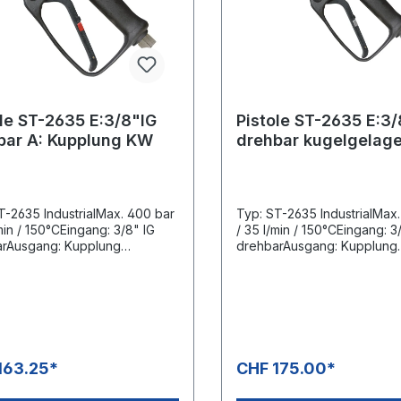
ole ST-2635 E:3/8"IG
Pistole ST-2635 E:3/
bar A: Kupplung KW
drehbar kugelgelage
T-2635 IndustrialMax. 400 bar
Typ: ST-2635 IndustrialMax
min / 150°CEingang: 3/8" IG
/ 35 l/min / 150°CEingang: 3
rAusgang: Kupplung
drehbarAusgang: Kupplung
l: SchwarzPatentiertes
KWHebel: GrauPatentiertes
kitBesonders verschleissfeste
VentilkitBesonders verschle
aus HartmetallST-311
Kugel aus HartmetallST-303
lenk komplett aus
Drehgelenk kugelgelagert,
ahlSuttner Professionelle
Edelstahl und Messing
uckspritzpistole mit
vernickeltSuttner Professio
ierter LTF Technik - Low
Hochdruckspritzpistole mit
163.25*
CHF 175.00*
r Force 90%Geringere
patentierter LTF Technik - 
raft und 55% geringere
Trigger Force 90%Geringe