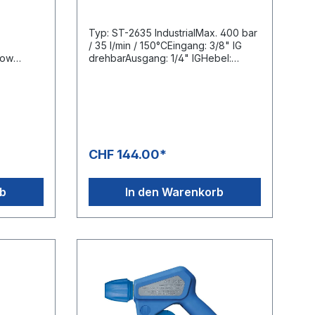
Typ: ST-2635 IndustrialMax. 400 bar
/ 35 l/min / 150°CEingang: 3/8" IG
Low
drehbarAusgang: 1/4" IGHebel:
re
GrauPatentiertes VentilkitBesonders
ere
verschleissfeste Kugel aus
HartmetallST-303 Drehgelenk
: ST-2635
kugelgelagert, aus Edelstahl und
/min /
Messing vernickeltSuttner
Professionelle
Hochdruckspritzpistole mit
CHF 144.00*
sonders
patentierter LTF Technik - Low
Trigger Force 90%Geringere
ett aus
Haltekraft und 55% geringere
rb
In den Warenkorb
Abzugskraft gegenüber
marktüblichen Pistolen.