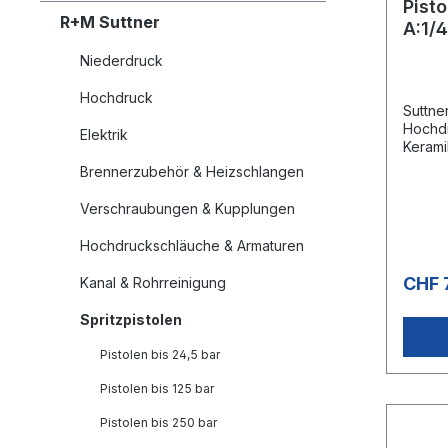
Pist
R+M Suttner
A:1/
Niederdruck
Hochdruck
Suttne
Hochdr
Elektrik
Keram
Ventil
Brennerzubehör & Heizschlangen
Dichts
Fahrz
Verschraubungen & Kupplungen
Hochdruckschläuche & Armaturen
CHF 
Kanal & Rohrreinigung
Spritzpistolen
Pistolen bis 24,5 bar
Pistolen bis 125 bar
Pistolen bis 250 bar