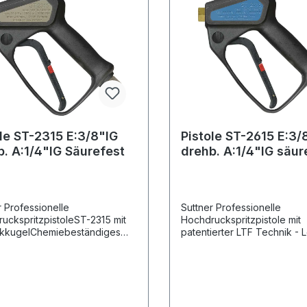
ole ST-2315 E:3/8"IG
Pistole ST-2615 E:3/
b. A:1/4"IG Säurefest
drehb. A:1/4"IG säur
r Professionelle
Suttner Professionelle
uckspritzpistoleST-2315 mit
Hochdruckspritzpistole mit
ikkugelChemiebeständiges
patentierter LTF Technik - 
Säurebeständiger Edelstahl
Trigger Force 90% geringe
itzAnwendung z. B.
Haltekraft und 40% gering
eugvorwäsche
Abzugskraft gegenüber
marktüblichen Pistolen.Typ:
2615Max. 350 bar / 45 l/min
150°CEingang: 3/8" IG