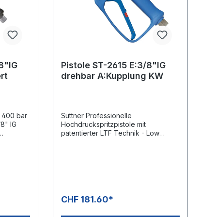
8"IG
Pistole ST-2615 E:3/8"IG
rt
drehbar A:Kupplung KW
. 400 bar
Suttner Professionelle
/8" IG
Hochdruckspritzpistole mit
patentierter LTF Technik - Low
Trigger Force 90% geringere
issfeste
Haltekraft und 40% geringere
Abzugskraft gegenüber
 aus
marktüblichen Pistolen.Typ: ST-
2615Max. 350 bar / 45 l/min /
nelle
150°CEingang: 3/8" IG
drehbarAusgang: Kupplung KWMit
CHF 181.60*
Low
KeramikkugelChemiebeständiges
re
Ventil und säurebeständiger