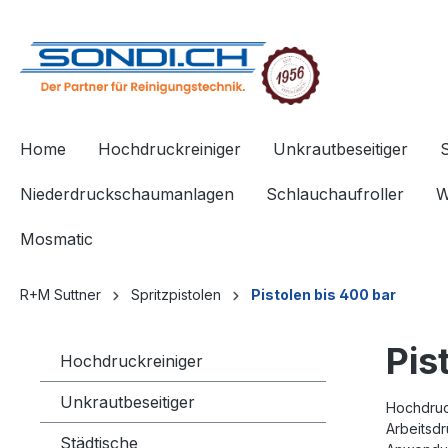
springen
Zur Hauptnavigation springen
Home
Hochdruckreiniger
Unkrautbeseitiger
Niederdruckschaumanlagen
Schlauchaufroller
W
Mosmatic
R+M Suttner
Spritzpistolen
Pistolen bis 400 bar
Pis
Hochdruckreiniger
Unkrautbeseitiger
Hochdruc
Arbeitsd
Städtische