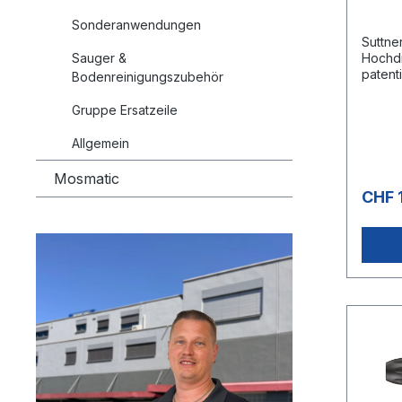
Sonderanwendungen
Suttne
Sauger &
Hochdr
patent
Bodenreinigungszubehör
Trigge
Haltek
Gruppe Ersatzeile
Abzug
marktü
Allgemein
2615Ma
150°CE
Mosmatic
drehba
CHF 
Orang
Keram
Ventil
Edelst
Bauind
Bergb