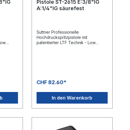
8"IG
Pistole ST-2615 E:3/8"IG
A:1/4"IG säurefest
Suttner Professionelle
Hochdruckspritzpistole mit
Low
patentierter LTF Technik - Low
re
Trigger Force 90% geringere
ere
Haltekraft und 40% geringere
Abzugskraft gegenüber
 ST-
marktüblichen Pistolen.Typ: ST-
 /
2615Max. 310 bar / 45 l/min /
150°CEingang: 3/8" IGAusgang: 1/4"
IGMit
CHF 82.60*
KeramikkugelChemiebeständiges
Ventil und säurebeständiger
Edelstahl DichtsitzAnwendung z. B.
rb
In den Warenkorb
Fahrzeugvorwäsche