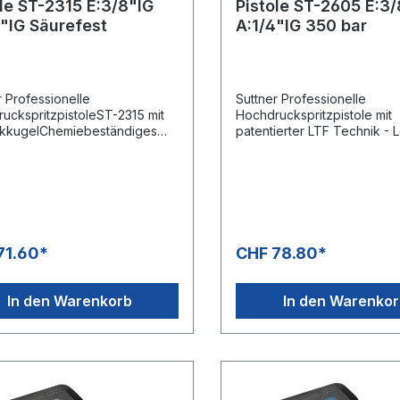
ole ST-2315 E:3/8"IG
Pistole ST-2605 E:3/
4"IG Säurefest
A:1/4"IG 350 bar
r Professionelle
Suttner Professionelle
uckspritzpistoleST-2315 mit
Hochdruckspritzpistole mit
ikkugelChemiebeständiges
patentierter LTF Technik - 
Säurebeständiger Edelstahl
Trigger Force 90% geringe
itzAnwendung z. B.
Haltekraft und 40% gering
eugvorwäsche
Abzugskraft gegenüber
marktüblichen Pistolen.Typ:
2605Max. 350 bar / 45 l/min
150°CEingang: 3/8" IG
EdelstahlAusgang: 1/4" IG
71.60*
CHF 78.80*
In den Warenkorb
In den Warenko