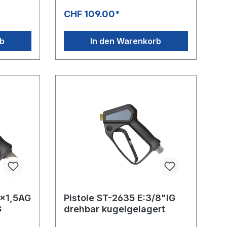
patentierter LTF Technik - Low
CHF 109.00*
diges
Trigger Force 90%Geringere
r
Haltekraft und 55% geringere
g z. B.
Abzugskraft gegenüber
rb
In den Warenkorb
marktüblichen Pistolen.
2x1,5AG
Pistole ST-2635 E:3/8"IG
G
drehbar kugelgelagert