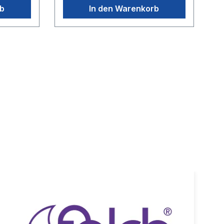
ere
Edelstahl DichtsitzAnwendung z. B.
rb
In den Warenkorb
Bauindustrie, Strassenbau oder
Bergbau