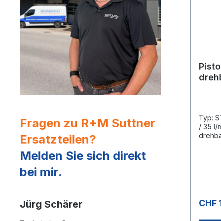
Pist
dreh
Typ: S
Fragen zu R+M Suttner
/ 35 l/
drehba
Ersatzteilen?
KWHebe
Melden Sie sich direkt
Ventil
Kugel 
bei mir.
Drehge
Edelst
Hochdr
patent
CHF 
Jürg Schärer
Trigge
Haltek