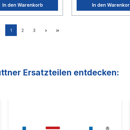
skraft gegenüber
Haltekraft und 55% gering
In den Warenkorb
In den Warenko
blichen Pistolen.
Abzugskraft gegenüber
marktüblichen Pistolen.
1
2
3
ttner Ersatzteilen entdecken: