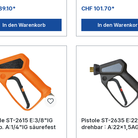
drehbarAusgang: 1/4" IGMit
89.10*
CHF 101.70*
KeramikkugelChemiebestän
Ventil und säurebeständige
Edelstahl DichtsitzAnwendun
In den Warenkorb
In den Warenko
Fahrzeugvorwäsche
le ST-2615 E:3/8"IG
Pistole ST-2635 E:2
b. A:1/4"IG säurefest
drehbar : A:22x1,5A