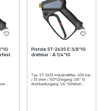
8"IG
Pistole ST-2635 E:3/8"IG
efest
drehbar : A:1/4"IG
Typ: ST-2635 IndustrialMax. 400 bar
/ 35 l/min / 150°CEingang: 3/8" IG
Low
drehbarAusgang: 1/4" IGHebel:
re
SchwarzPatentiertes
ere
VentilkitBesonders verschleissfeste
Kugel aus HartmetallST-311
 ST-
Drehgelenk komplett aus
 /
EdelstahlSuttner Professionelle
Hochdruckspritzpistole mit