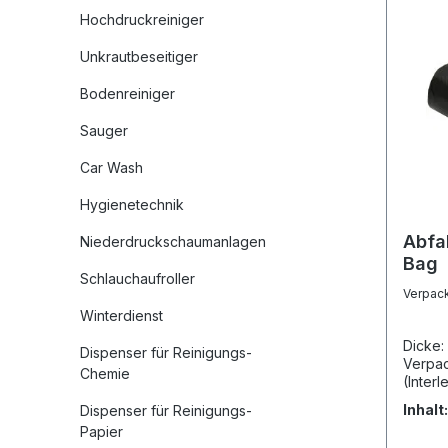
Hochdruckreiniger
Unkrautbeseitiger
Bodenreiniger
Sauger
Car Wash
Hygienetechnik
Abfa
Niederdruckschaumanlagen
Bag
Schlauchaufroller
Verpac
Winterdienst
Dicke:
Dispenser für Reinigungs-
Verpac
Chemie
(Interl
Recycling ROLLE: 10 S
Inhalt
Dispenser für Reinigungs-
24 Rol
Papier
Karton