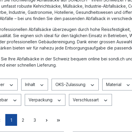
t umfasst robuste
Kehrichtsäcke
,
Müllsäcke
,
Industrie-Abfallsäcke
,
C
be, Industrie, Gastronomie, Hotellerie, Gesundheitswesen und öffen
Abfälle – bei uns finden Sie den passenden Abfallsack in verschie
ofessionellen Abfallsäcke überzeugen durch hohe Reissfestigkeit, z
ualität. Sie eignen sich ideal für den täglichen Einsatz in Betrieben,
 der professionellen Gebäudereinigung. Dank einer grossen Auswahl 
stärken bieten wir für nahezu jede Entsorgungsaufgabe die passend
 Sie Ihre
Abfallsäcke in der Schweiz
bequem online bei
sondi.ch
und
nd einer schnellen Lieferung.
ler
Inhalt
OKS-Zulassung
Material
ebar
Verpackung
Verschlussart
1
2
3