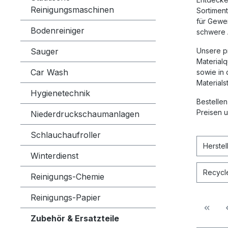
Reinigungsmaschinen
Sortimen
für Gewer
Bodenreiniger
schwere 
Sauger
Unsere pr
Materialq
Car Wash
sowie in
Material
Hygienetechnik
Bestellen
Preisen u
Niederdruckschaumanlagen
Schlauchaufroller
Herstel
Winterdienst
Recycl
Reinigungs-Chemie
Reinigungs-Papier
Zubehör & Ersatzteile