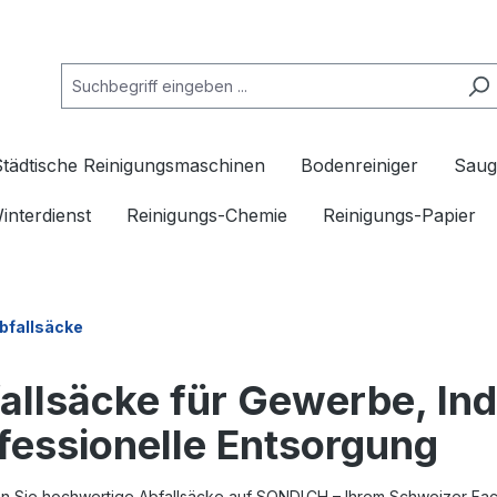
Städtische Reinigungsmaschinen
Bodenreiniger
Saug
interdienst
Reinigungs-Chemie
Reinigungs-Papier
bfallsäcke
allsäcke
für Gewerbe, Ind
fessionelle Entsorgung
n Sie hochwertige
Abfallsäcke
auf SONDI
.CH
– Ihrem Schweizer Fac