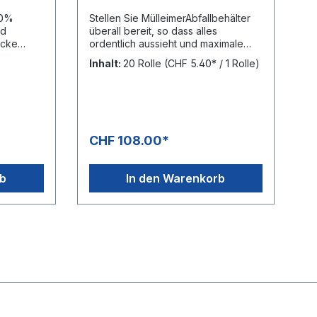
90%
Stellen Sie MülleimerAbfallbehälter
nd
überall bereit, so dass alles
ordentlich aussieht und maximale
Säcke
Hygiene gewährleistet ist – mit
Inhalt:
20 Rolle
(CHF 5.40* / 1 Rolle)
'000
unseren TORK 5 l
Müllbeuteln.Abfallsäcken. Ihre
Mitarbeiter können dank unserer
benutzerfreundlichen Rollen
Abfalleimer rasch leeren und
Lagerbehälter schnell nachfüllen,
CHF 108.00*
was für reibungslose Wartungs- und
Reinigungsvorgänge sorgt. Die
verstärkte
rb
In den Warenkorb
VerschlusslösungBodenfaltung
reduziert ausserdem das Risiko von
Rissen und Leckagen bei der
Handhabung von Abfall. Durch die
Auswahl
einesvonMüllbeutels,Abfallsäcken,d
erdie zu 55 % aus recycelten
Materialien gefertigt ist, entscheiden
Sie sich überdies für Nachhaltigkeit.
Müllbeutel aus 55 % recyceltem
Post-Consumer-Recylingmaterial