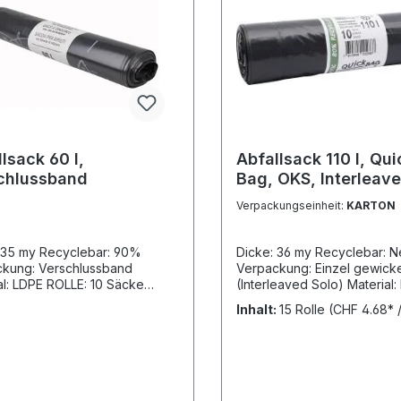
lsack 60 l,
Abfallsack 110 l, Qui
chlussband
Bag, OKS, Interleav
Verpackungseinheit:
KARTON
 35 my Recyclebar: 90%
Dicke: 36 my Recyclebar: N
kung: Verschlussband
Verpackung: Einzel gewicke
E ROLLE: 10 Säcke
(Interleaved Solo) Material: HDPE
: 20 Rollen = 200 Säcke
ROLLE: 10 Säcke KARTON: 1
Inhalt:
15 Rolle
(CHF 4.68* /
E: 54 Kartons = 10'800
= 150 Säcke PALETTE: 70 K
10'500 Säcke