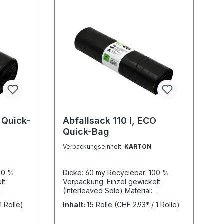
 Quick-
Abfallsack 110 l, ECO
Quick-Bag
Verpackungseinheit:
KARTON
100 %
Dicke: 60 my Recyclebar: 100 %
lt
Verpackung: Einzel gewickelt
(Interleaved Solo) Material:
Recycling ROLLE: 10 Säcke KARTON:
1 Rolle)
Inhalt:
15 Rolle
(CHF 2.93* / 1 Rolle)
Säcke
15 Rollen = 150 Säcke PALETTE: 64
600
Kartons = 9'600 Säcke