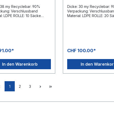
 38 my Recyclebar: 90%
Dicke: 30 my Recyclebar: 
kung: Verschlussband
Verpackung: Verschlussba
E ROLLE: 10 Säcke
Material: LDPE ROLLE: 20 Säcke
: 20 Rollen = 200 Säcke
KARTON: 25 Rollen = 500 
E: 54 Kartons = 10'800
PALETTE: 54 Kartons = 27
Säcke
91.00*
CHF 100.00*
In den Warenkorb
In den Warenko
1
2
3