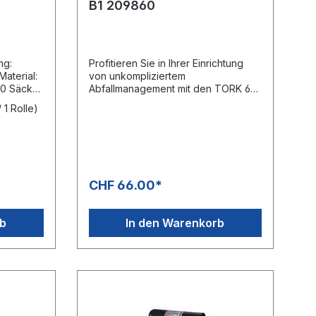
B1 209860
ng:
Profitieren Sie in Ihrer Einrichtung
Material:
von unkompliziertem
Abfallmanagement mit den TORK 60 l
Säcke
Abfallsäcken, die sich rasch
 1 Rolle)
'800
entfernen und wechseln lassen.
Dank des hohen
Fassungsvermögens sind weniger
Nachfüllrunden erforderlich, was
dem Wartungspersonal viel Zeit und
Aufwand spart. Darüber hinaus
CHF 66.00*
werden die Beutel in Rollen
geliefert, die benutzerfreundlich
sind und einfach gelagert werden
rb
In den Warenkorb
können. Durch die Auswahl von
Abfallsäcken, die zu 55 % aus
recycelten Materialien gefertigt sind,
entscheiden Sie sich überdies für
Nachhaltigkeit. Müllbeutel aus 55 %
recyceltem Post-Consumer-
Recylingmaterial (PCR) Sparen Sie