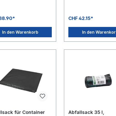
Säcke
38.90*
CHF 42.15*
In den Warenkorb
In den Warenko
llsack für Container
Abfallsack 35 l,