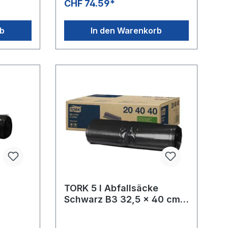
CHF 74.59*
rb
In den Warenkorb
TORK 5 l Abfallsäcke
Schwarz B3 32,5 x 40 cm
204040