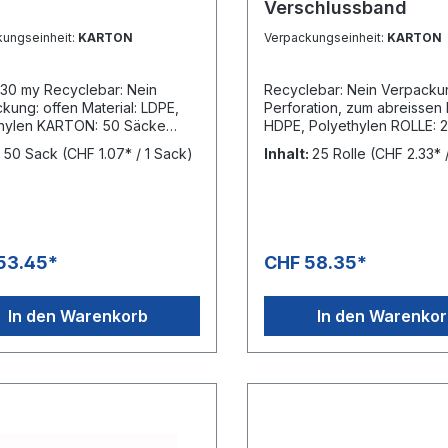
l
Verschlussband
kungseinheit:
KARTON
Verpackungseinheit:
KARTON
 30 my Recyclebar: Nein
Recyclebar: Nein Verpacku
kung: offen Material: LDPE,
Perforation, zum abreissen 
TON: 50 Säcke
HDPE, Polyethylen ROLLE: 20 Säcke
E: 60 Kartons = 3'000 Säcke
KARTON: 30 Rollen = 600 
:
50 Sack
(CHF 1.07* / 1 Sack)
Inhalt:
25 Rolle
(CHF 2.33* /
PALETTE: 98 Kartons = 58
Säcke
53.45*
CHF 58.35*
In den Warenkorb
In den Warenko