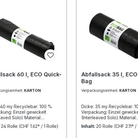
llsack 60 l, ECO Quick-
Abfallsack 35 l, ECO
Bag
kungseinheit:
KARTON
Verpackungseinheit:
KARTON
 40 my Recyclebar: 100 %
Dicke: 35 my Recyclebar: 
kung: Einzel gewickelt
Verpackung: Einzel gewicke
eaved Solo) Material:
(Interleaved Solo) Material:
äcke KARTON:
Recycling ROLLE: 20 Säcke
:
24 Rolle
(CHF 1.62* / 1 Rolle)
Inhalt:
20 Rolle
(CHF 2.11* / 
len = 240 Säcke PALETTE: 64
KARTON: 20 Rollen = 400 
s = 15'360 Säcke
PALETTE: 64 Kartons = 25'