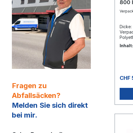
800 
Verpac
Dicke:
Verpac
Polyethylen KAR
PALETT
Inhalt
CHF 
Fragen zu
Abfallsäcken?
Melden Sie sich direkt
bei mir.