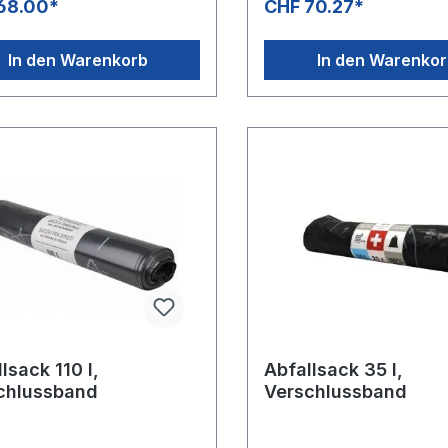
68.00*
CHF 70.27*
In den Warenkorb
In den Warenko
lsack 110 l,
Abfallsack 35 l,
chlussband
Verschlussband