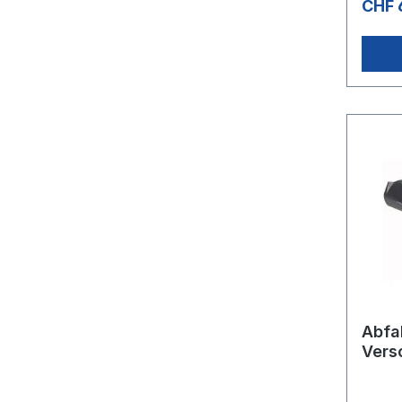
CHF 
Abfal
Vers