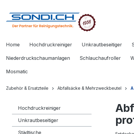
springen
Zur Hauptnavigation springen
Home
Hochdruckreiniger
Unkrautbeseitiger
Niederdruckschaumanlagen
Schlauchaufroller
W
Mosmatic
Zubehör & Ersatzteile
Abfallsäcke & Mehrzweckbeutel
A
Abf
Hochdruckreiniger
pro
Unkrautbeseitiger
Städtische
Entdecke