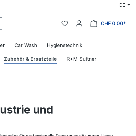
DE
CHF 0.00*
er
Car Wash
Hygienetechnik
Zubehör & Ersatzteile
R+M Suttner
ustrie und
hhändler für professionelle Entsorgungslösungen. Unser