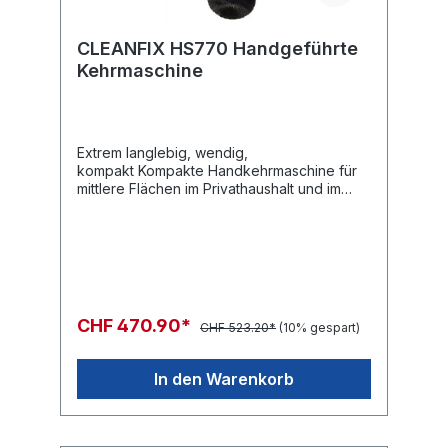
CLEANFIX HS770 Handgeführte
Kehrmaschine
Extrem langlebig, wendig,
kompakt Kompakte Handkehrmaschine für
mittlere Flächen im Privathaushalt und im
Gewerbe. Ohne Lärm und Emission kann sie
mit Leichtigkeit bedient werden. Der
Stossbügel kann zur ergonomischen
Anpassung umgedreht werden.
Seitenbesen und Hauptkehrwalze
verstellbar. Gebaut für den harten Einsatz.
CHF 470.90*
CHF 523.20*
(10% gespart)
In den Warenkorb