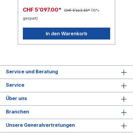
öffentliche EinrichtungenHotellerie und
wird der Schmutzbehälter optimal befüllt. Mit
Gastronomie mit hohen
dem optional erhältlichen Teppich-Set ist
CHF 5’097.00*
CHF 5’663.35*
(10%
SauberkeitsanforderungenDatenblatt
Teppichreinigung möglich.
Cleanfix HS770 CAS Bedienungsanleitung
gespart)
Cleanfix HS770 CAS
In den Warenkorb
Service und Beratung
Service
Über uns
Branchen
Unsere Generalvertretungen