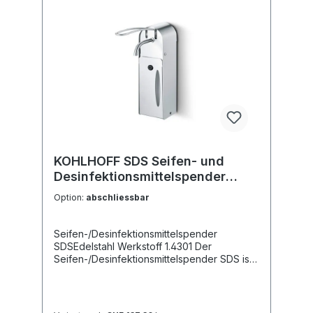
KOHLHOFF SDS Seifen- und
Desinfektionsmittelspender
abschliessbar
Option:
abschliessbar
Seifen-/Desinfektionsmittelspender
SDSEdelstahl Werkstoff 1.4301 Der
Seifen-/Desinfektionsmittelspender SDS ist
aus einem Edelstahlgehäuse gefertigt und
wahlweise in offener oder abschliessbarer
Ausführung lieferbar.Die abgerundete
Bauweise verhindert das Ablegen von