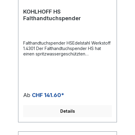
KOHLHOFF HS
Falthandtuchspender
Falthandtuchspender HSEdelstahl Werkstoff
1.4301 Der Falthandtuchspender HS hat
einen spritzwassergeschützten
Edelstahlkorpus und ist für handelsübliche
Falthandtücher mit Zickzackfalzung
vorgesehen.Die Kapazität des Spenders
umfasst 500 Falthandtücher. Das
abgeschrägte Kopfteil verhindert die
Ablage von Zigaretten oder anderen
Gegenständen.Optionabschließbare
Ab
CHF 141.60*
Ausführung Technische Daten HS
Abmessungen (BxTxH) 275 x 135 x 350 mm
mm Kapazität 500 Tücher Datenblatt HS
Details