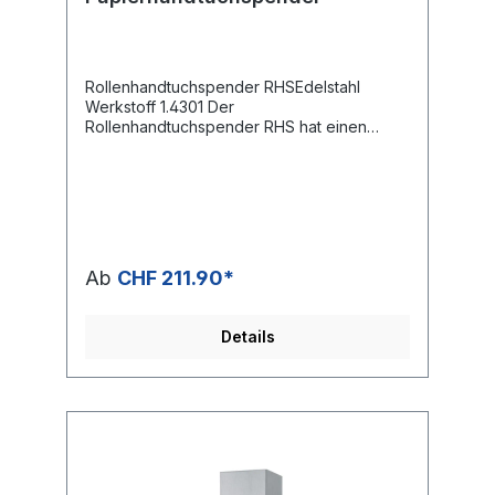
Rollenhandtuchspender RHSEdelstahl
Werkstoff 1.4301 Der
Rollenhandtuchspender RHS hat einen
spritzwassergeschützten Edelstahlkorpus
und ist für handelsübliche
Papierrollenhandtücher vorgesehen. Das
abgeschrägte Kopfteil verhindert die
Ablage von Zigaretten oder anderen
Gegenständen.Optionabschliessbare
Ausführung Technische Daten RHS
Ab
CHF 211.90*
Abmessungen (BxTxH) 280 x 250 x 400 mm
Datenblatt RHS
Details