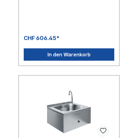
nahrungsmittelerzeugenden Betrieben.Die
Wasseranforderung erfolgt wahlweise
durch einen Sensor (HWB-S) oder einem
Knieventil (HWB-K) jeweils in der
Frontblende platziert.Das
Handwaschbecken wird montagebereit mit
Wasserauslauf inkl. Perlator, Sensor oder
CHF 606.45*
Knieventil und Temperaturmischventil
geliefert.OptionIntegrierter
DurchlauferhitzerBatteriebetriebene
In den Warenkorb
SensorarmaturTechnische DatenHWB-S/-K
40.29.25HWB-S/-K 47.41.24Abmessungen
(BxTxH)400 x 295 x 240 mm470 x 410 x
240 mmBeckengröße (BxTxH)345 x 250 x
110 mm370 x 340 x 150
mmWarmwasseranschluss1/2"1/2"Kaltwasser
anschluss1/2"1/2"Wasserablauf1 1/2"1
1/2" Elektroanschluss HWB-S … 230 V/N/PE
230 V/N/PEDatenblatt HWB