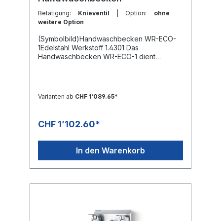
Betätigung:
Knieventil
| Option:
ohne
weitere Option
(Symbolbild)Handwaschbecken WR-ECO-
1Edelstahl Werkstoff 1.4301 Das
Handwaschbecken WR-ECO-1 dient
aufgrund der robusten Bauweise zum
Reinigen der Hände in der
Nahrungsmittelindustrie.Die nahtlos
hochgezogene Rückwand bietet einen
Varianten ab
CHF 1’089.65*
sicheren Spritzschutz und dient gleichzeitig
zur Aufnahme von Seifen- und/oder
Desinfektionsmittelspendern. Die
CHF 1’102.60*
Wasseranforderung erfolgt wahlweise
durch einen Sensor oder ein Knieventil.Das
Knieventil ist in der schrägen Frontblende
In den Warenkorb
platziert. Der Sensor ist je nach Ausführung
in der Frontblende oder in der Rückwand
untergebracht.Das Handwaschbecken wird
montagebereit mit Wasserauslauf inkl.
Perlator, Sensor oder Knieventil und
Temperaturmischventil geliefert.OptionAnti-
LegionellensteuerungIntegrierter
DurchlauferhitzerMontierter Seifen-