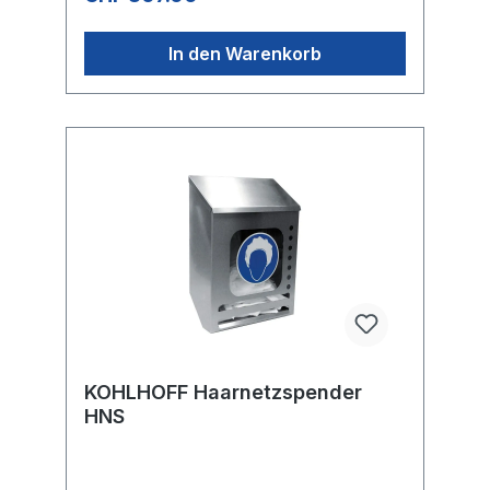
Betätigungen.Die Kapazität des Spenders
beträgt 900 ml Flüssigkeit. Technische
Daten SDS-A Abmessungen (BxTxH) 110 x
In den Warenkorb
115 x 270 mm Kapazität 900 ml
Batteriebetrieb 3 x 1,5 V (Typ C) = 4,5 V
Datenblatt SDS-ABetriebsanleitung SDS-A
KOHLHOFF Haarnetzspender
HNS