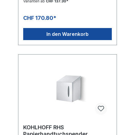
Varianten ab
CHF 137.30*
Zigaretten oder anderer Gegenstände.Zum
Lieferumfang des Spenders gehört eine
1000 ml fassende Nachfüllflasche aus
CHF 170.80*
Kunststoff.Optionabschliessbare
AusführungStandfussTropfschale
Technische Daten SDS Abmessungen
In den Warenkorb
(BxTxH) 97 x 90 x 325 mm Abmessungen mit
Armhebel (BxTxH) 97 x 240 x 325 mm
Standgerät (BxTxH) 400 x 448 x 1333 mm
Kapazität 1000 ml Datenblatt SDS
Bedienungsanleitung SDS
KOHLHOFF RHS
Papierhandtuchspender