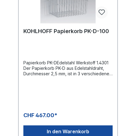
KOHLHOFF Papierkorb PK-D-100
Papierkorb PK-DEdelstahl Werkstoff 1.4301
Der Papierkorb PK-D aus Edelstahldraht,
Durchmesser 2,5 mm, ist in 3 verschiedenen
Größen lieferbar.OptionWandhalter für PK-B
Technische Daten PA-D-35 Abmessungen
(BxTxH)350 x 250 x 400 mmKapazität35
lPA-D-60 Abmessungen (BxTxH)410 x 270 x
580 mmKapazität60 lPA-D-100
Abmessungen (BxTxH)420 x 345 x
750Kapazität100 l
CHF 467.00*
In den Warenkorb