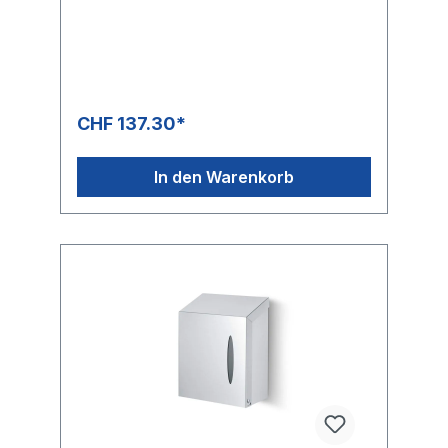
aus einem Edelstahlgehäuse gefertigt und
wahlweise in offener oder abschliessbarer
Ausführung lieferbar.Die abgerundete
Bauweise verhindert das Ablegen von
Zigaretten oder anderer Gegenstände.Zum
Lieferumfang des Spenders gehört eine
1000 ml fassende Nachfüllflasche aus
CHF 137.30*
Kunststoff.Optionabschliessbare
AusführungStandfussTropfschale
Technische Daten SDS Abmessungen
In den Warenkorb
(BxTxH) 97 x 90 x 325 mm Abmessungen mit
Armhebel (BxTxH) 97 x 240 x 325 mm
Standgerät (BxTxH) 400 x 448 x 1333 mm
Kapazität 1000 ml Datenblatt SDS
Bedienungsanleitung SDS