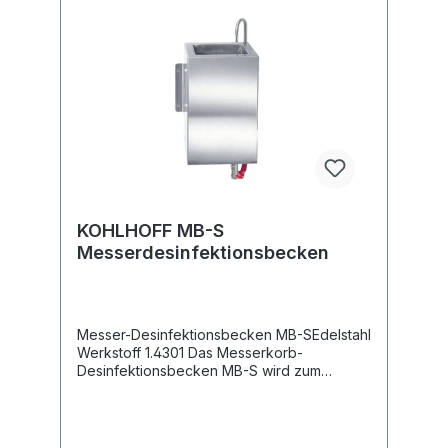
110 mm370 x 340 x 150
mmWarmwasseranschluss1/2"1/2"Kaltwasser
anschluss1/2"1/2"Wasserablauf1 1/2"1
1/2" Elektroanschluss HWB-S … 230 V/N/PE
230 V/N/PEDatenblatt HWB
KOHLHOFF MB-S
Messerdesinfektionsbecken
Messer-Desinfektionsbecken MB-SEdelstahl
Werkstoff 1.4301 Das Messerkorb-
Desinfektionsbecken MB-S wird zum
Desinfizieren von Messern und Wetzstählen
in fleischverarbeitenden Betrieben
eingesetzt. Der Wasserinhalt des Beckens
beträgt ca. 4l und wird mittels einer