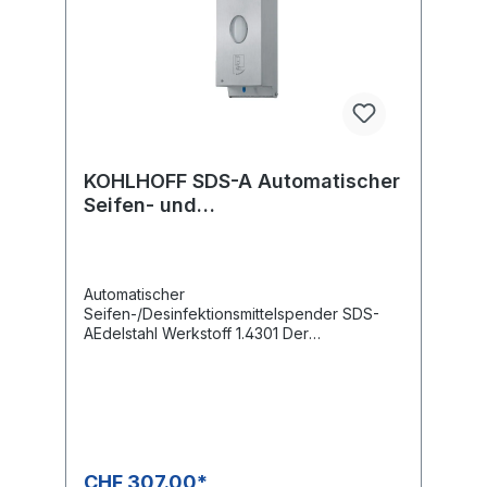
KOHLHOFF SDS-A Automatischer
Seifen- und
Desinfektionsmittelspender
Automatischer
Seifen-/Desinfektionsmittelspender SDS-
AEdelstahl Werkstoff 1.4301 Der
automatische
Seifen-/Desinfektionsmittelspender SDS-A
wird in einem abschliessbaren,
spritzwassergeschützen Edelstahlgehäuse
für die Wandmontage geliefert und ist
batteriebetrieben.Das Batteriefach fasst 3 x
1,5 V Batterien für bis zu 10.000
CHF 307.00*