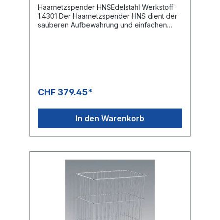
Haarnetzspender HNSEdelstahl Werkstoff
1.4301 Der Haarnetzspender HNS dient der
sauberen Aufbewahrung und einfachen
Entnahme der Haarnetze. Die doppelte
Entnahmeöffnung sichert eine „staufreie“
Entnahme zu und wirkt der ungewollten
Mehrfachentnahme entgegen.Das
Nachfüllen mit neuen Haarnetzen erfolgt
problemlos über das aufklappbare schräge
Kopfteil. Dieses verhindert durch die
CHF 379.45*
Schräge die Ablage von Zigaretten oder
anderen Gegenständen. Technische Daten
HNS Abmessungen (BxTxH) 400 x 170 x
In den Warenkorb
550 mm Kapazität 400 Haarnetze Datenblatt
HNS