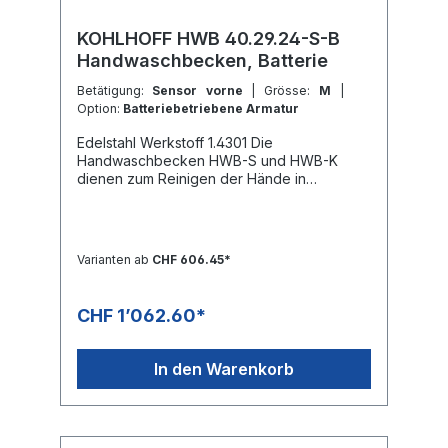
KOHLHOFF HWB 40.29.24-S-B
Handwaschbecken, Batterie
Betätigung:
Sensor vorne
| Grösse:
M
|
Option:
Batteriebetriebene Armatur
Edelstahl Werkstoff 1.4301 Die
Handwaschbecken HWB-S und HWB-K
dienen zum Reinigen der Hände in
nahrungsmittelerzeugenden Betrieben.Die
Wasseranforderung erfolgt wahlweise
durch einen Sensor (HWB-S) oder einem
Knieventil (HWB-K) jeweils in der
Varianten ab
CHF 606.45*
Frontblende platziert.Das
Handwaschbecken wird montagebereit mit
Wasserauslauf inkl. Perlator, Sensor oder
CHF 1’062.60*
Knieventil und Temperaturmischventil
geliefert.OptionIntegrierter
DurchlauferhitzerBatteriebetriebene
In den Warenkorb
SensorarmaturTechnische DatenHWB-S/-K
40.29.25HWB-S/-K 47.41.24Abmessungen
(BxTxH)400 x 295 x 240 mm470 x 410 x
240 mmBeckengröße (BxTxH)345 x 250 x