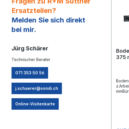
Fragen zu R+M Suttner
Ersatzteilen?
Melden Sie sich direkt
bei mir.
Jürg Schärer
Bode
375
Technischer Berater
Troc
071 353 50 56
Boden
z.Arbe
j.schaerer@sondi.ch
mmBürs
Textil
Online-Visitenkarte