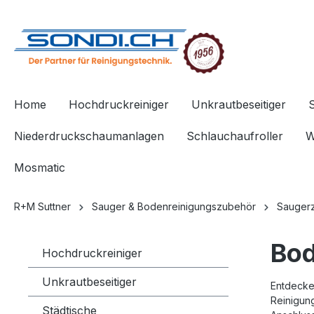
springen
Zur Hauptnavigation springen
Home
Hochdruckreiniger
Unkrautbeseitiger
Niederdruckschaumanlagen
Schlauchaufroller
W
Mosmatic
R+M Suttner
Sauger & Bodenreinigungszubehör
Sauger
Bo
Hochdruckreiniger
Unkrautbeseitiger
Entdecken
Reinigun
Städtische