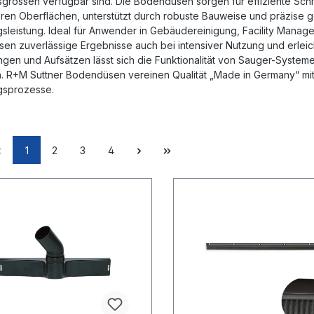
sgrössen verfügbar sind. Die Bodendüsen sorgen für effiziente Sc
en Oberflächen, unterstützt durch robuste Bauweise und präzise ge
sleistung. Ideal für Anwender in Gebäudereinigung, Facility Manag
en zuverlässige Ergebnisse auch bei intensiver Nutzung und erleic
gen und Aufsätzen lässt sich die Funktionalität von Sauger-System
 R+M Suttner Bodendüsen vereinen Qualität „Made in Germany“ mit p
gsprozesse.
1
2
3
4