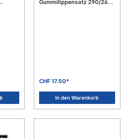
Gummilippensatz 290/260
mm
CHF 17.50*
rb
In den Warenkorb