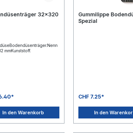
ndüsenträger 32x320
Gummilippe Bodend
Spezial
düseBodendüsenträger.Nenn
32 mmKunststoff.
6.40*
CHF 7.25*
In den Warenkorb
In den Warenko