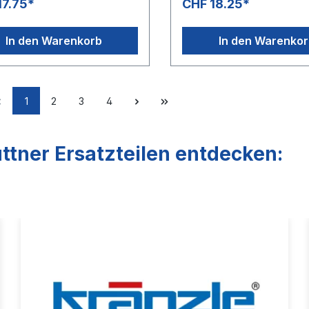
17.75*
CHF 18.25*
In den Warenkorb
In den Warenko
1
2
3
4
ttner Ersatzteilen entdecken: