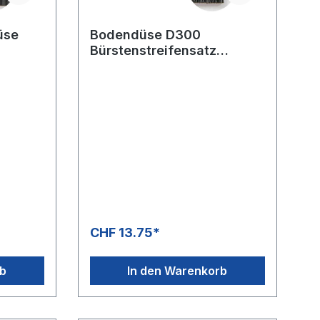
üse
Bodendüse D300
Bürstenstreifensatz
290/260 mm
CHF 13.75*
rb
In den Warenkorb