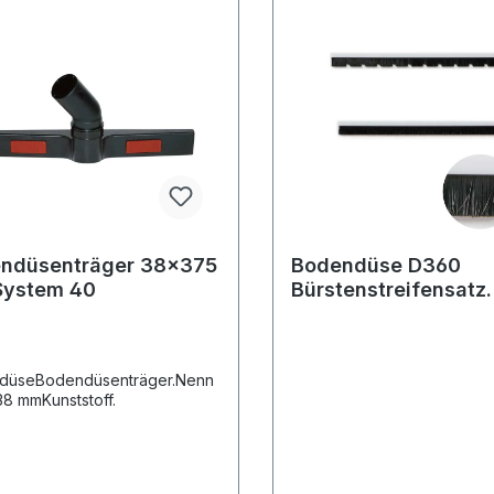
ndüsenträger 38x375
Bodendüse D360
ystem 40
Bürstenstreifensatz
350/320 mm
düseBodendüsenträger.Nenn
38 mmKunststoff.