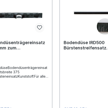
ndüsenträgereinsatz
Bodendüse IRD500
 mm zum
Bürstenstreifensatz
kensaugen
500/450 mm
düseBodendüsenträgereinsat
itsbreite 375
teneinsatzKunststoff.Für alle
- und Hartbeläge.