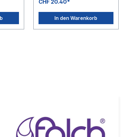
CHF 20.40*
rb
In den Warenkorb